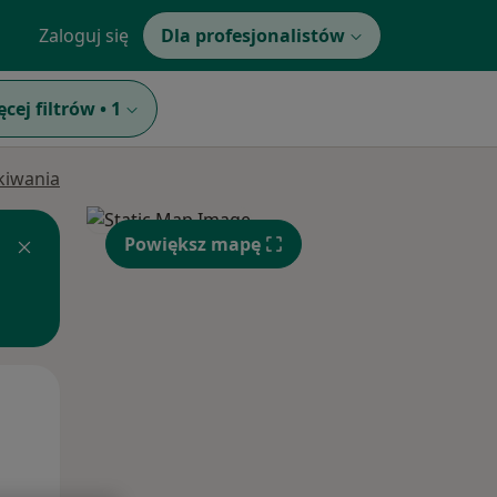
Zaloguj się
Dla profesjonalistów
ęcej filtrów
•
1
ukiwania
Powiększ mapę
Wt,
Śr,
Czw,
11 Sie
12 Sie
13 Sie