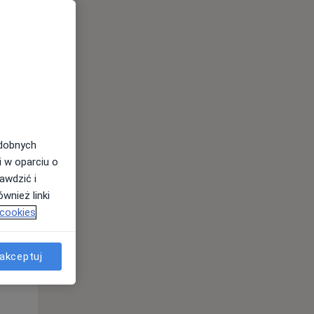
odobnych
Wt,
Śr,
Czw,
i w oparciu o
11 Sie
12 Sie
13 Sie
awdzić i
wnież linki
 cookies
akceptuj