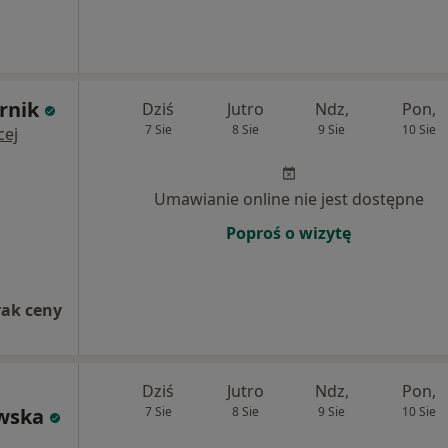
rnik
Dziś
Jutro
Ndz,
Pon,
7 Sie
8 Sie
9 Sie
10 Sie
cej
Umawianie online nie jest dostępne
Poproś o wizytę
rak ceny
Dziś
Jutro
Ndz,
Pon,
wska
7 Sie
8 Sie
9 Sie
10 Sie