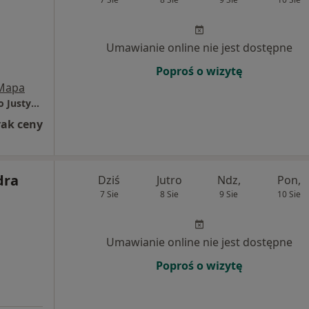
Umawianie online nie jest dostępne
Poproś o wizytę
Mapa
Poradnia Kardiologiczna Zegara Słonecznego Justyna Kosno-Zak
rak ceny
dra
Dziś
Jutro
Ndz,
Pon,
7 Sie
8 Sie
9 Sie
10 Sie
Umawianie online nie jest dostępne
Poproś o wizytę