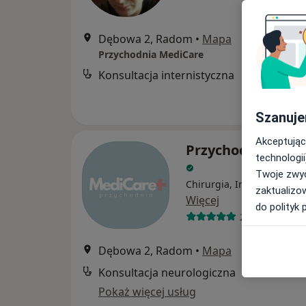
Dębowa 2, Radom
•
Mapa
Przychodnia MediCare
Konsultacja internistyczna
Szanuje
Akceptując
Przychodnia Med
technologii
Twoje zwyc
Chirurgia, Interna, Nefrol
zaktualizo
Więcej
do polityk 
276 opinii
Dębowa 2, Radom
•
Mapa
Konsultacja neurologiczna
Pokaż więcej usług