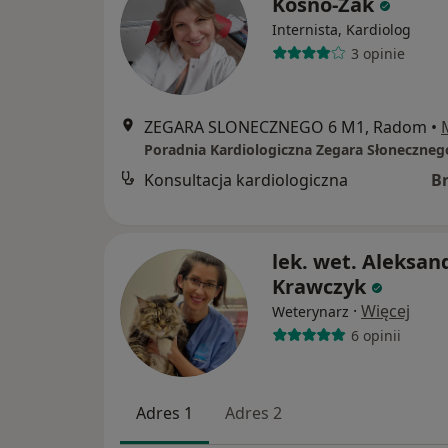
Kosno-Żak
Internista, Kardiolog
3 opinie
ZEGARA SLONECZNEGO 6 M1, Radom
•
Konsultacja kardiologiczna
B
lek. wet. Aleksan
Krawczyk
·
Więcej
Weterynarz
6 opinii
Adres 1
Adres 2