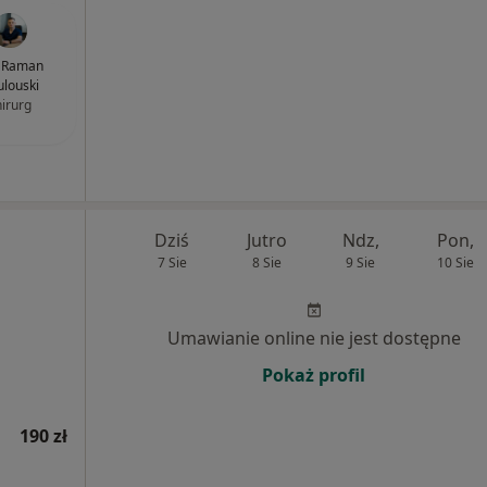
. Raman
ulouski
hirurg
Dziś
Jutro
Ndz,
Pon,
7 Sie
8 Sie
9 Sie
10 Sie
Umawianie online nie jest dostępne
Pokaż profil
190 zł