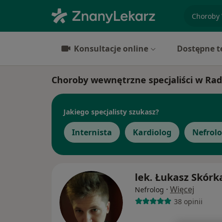
specjaliz
Konsultacje online
Dostępne t
Choroby wewnętrzne specjaliści w Ra
Jakiego specjalisty szukasz?
Internista
Kardiolog
Nefrol
lek. Łukasz Skórk
·
Więcej
Nefrolog
38 opinii