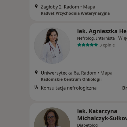
Zagłoby 2, Radom
•
Mapa
Radvet Przychodnia Weterynaryjna
lek. Agnieszka He
·
Wię
Nefrolog, Internista
3 opinie
Uniwersytecka 6a, Radom
•
Mapa
Radomskie Centrum Onkologii
Konsultacja nefrologiczna
B
lek. Katarzyna
Michalczyk-Sułko
Diabetolog