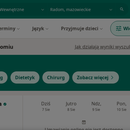
acja, badanie lub nazwisko
miasto lub dzielnica
erminy
Język
Przyjmuje dzieci
Wi
domiu
Jak działają wyniki wysz
og
Dietetyk
Chirurg
Zobacz więcej
a
Dziś
Jutro
Ndz,
Pon,
7 Sie
8 Sie
9 Sie
10 Sie
Umawianie online nie jest dostępne