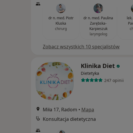
dr n. med. Piotr
dr n. med. Paulina
lek
Kluska
Zarębska-
Pa
chirurg
Karpieszuk
c
laryngolog
Zobacz wszystkich 10 specjalistów
Klinika Diet
Dietetyka
247 opinii
Miła 17, Radom
•
Mapa
Konsultacja dietetyczna