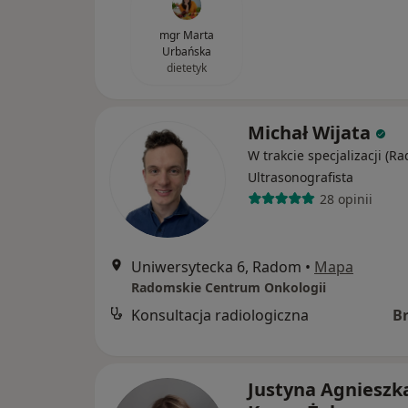
mgr Marta
Urbańska
dietetyk
Michał Wijata
W trakcie specjalizacji (Ra
Ultrasonografista
28 opinii
Uniwersytecka 6, Radom
•
Mapa
Radomskie Centrum Onkologii
Konsultacja radiologiczna
B
Justyna Agnieszk