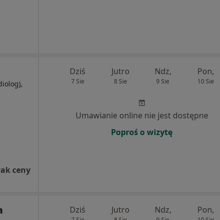
Dziś
Jutro
Ndz,
Pon,
7 Sie
8 Sie
9 Sie
10 Sie
diolog),
Umawianie online nie jest dostępne
Poproś o wizytę
rak ceny
a
Dziś
Jutro
Ndz,
Pon,
7 Sie
8 Sie
9 Sie
10 Sie