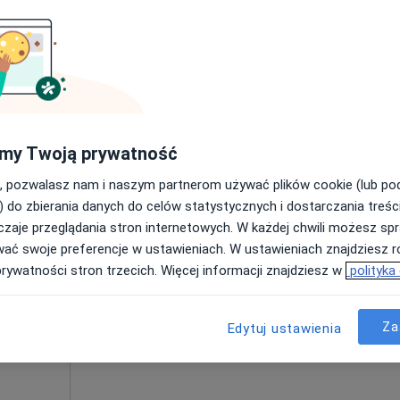
Poproś o wizytę
250 zł
my Twoją prywatność
, pozwalasz nam i naszym partnerom używać plików cookie (lub p
iCare
Dziś
Jutro
Ndz,
Pon,
) do zbierania danych do celów statystycznych i dostarczania treśc
7 Sie
8 Sie
9 Sie
10 Sie
zaje przeglądania stron internetowych. W każdej chwili możesz spr
·
ogia
wać swoje preferencje w ustawieniach. W ustawieniach znajdziesz ró
prywatności stron trzecich. Więcej informacji znajdziesz w
polityka
Umawianie online nie jest dostępne
Pokaż profil
Za
Edytuj ustawienia
200 zł