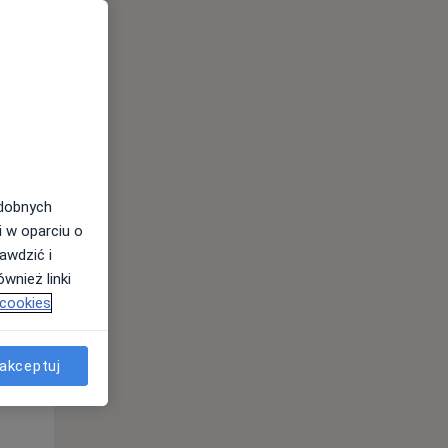
odobnych
i w oparciu o
Czw,
Pt,
Sob,
awdzić i
13 Sie
14 Sie
15 Sie
wnież linki
 cookies
akceptuj