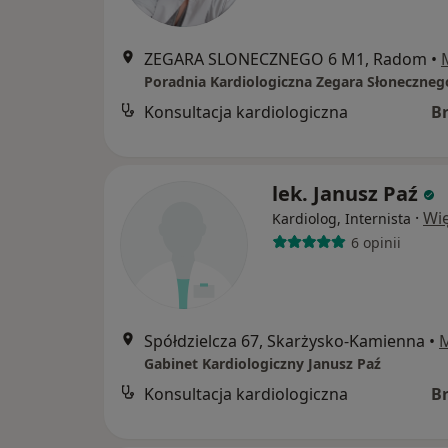
ZEGARA SLONECZNEGO 6 M1, Radom
•
Konsultacja kardiologiczna
B
lek. Janusz Paź
·
Wię
Kardiolog, Internista
6 opinii
Spółdzielcza 67, Skarżysko-Kamienna
•
Gabinet Kardiologiczny Janusz Paź
Konsultacja kardiologiczna
B