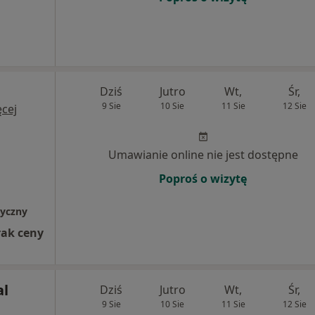
Dziś
Jutro
Wt,
Śr,
9 Sie
10 Sie
11 Sie
12 Sie
cej
Umawianie online nie jest dostępne
Poproś o wizytę
tyczny
rak ceny
al
Dziś
Jutro
Wt,
Śr,
9 Sie
10 Sie
11 Sie
12 Sie