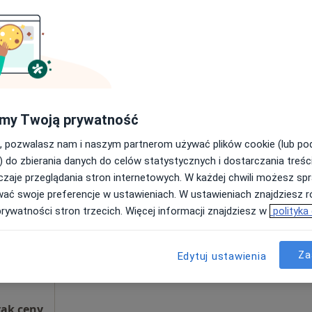
ięcej
Brak kalendarza w Twojej lokalizacji.
Pokaż adresy z kalendarzem
rak ceny
my Twoją prywatność
, pozwalasz nam i naszym partnerom używać plików cookie (lub p
) do zbierania danych do celów statystycznych i dostarczania treśc
ed.
Dziś
Jutro
Wt,
Śr,
zaje przeglądania stron internetowych. W każdej chwili możesz spr
9 Sie
10 Sie
11 Sie
12 Sie
wać swoje preferencje w ustawieniach. W ustawieniach znajdziesz ró
prywatności stron trzecich. Więcej informacji znajdziesz w
polityka
Brak kalendarza w Twojej lokalizacji.
Pokaż adresy z kalendarzem
Za
Edytuj ustawienia
Mapa
rak ceny