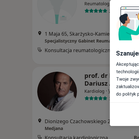
·
W
Reumatolog, Internista
27 opinii
1 Maja 65, Skarżysko-Kamienna
•
Mapa
Specjalistyczny Gabinet Reumatologiczny
Konsultacja reumatologiczna
B
Szanuje
Akceptując
technologii
prof. dr hab. n. m
Twoje zwyc
Dariusz A. Kosior
zaktualizo
·
Więcej
Kardiolog
do polityk 
32 opinie
Dionizego Czachowskiego 21A, Radom
•
Medjana
Konsultacja kardiologiczna
B