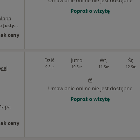
Umawianie online nie jest dostępne
Poproś o wizytę
Mapa
Poradnia Kardiologiczna Zegara Słonecznego Justyna Kosno-Zak
rak ceny
Dziś
Jutro
Wt,
Śr,
9 Sie
10 Sie
11 Sie
12 Sie
cej
Umawianie online nie jest dostępne
Poproś o wizytę
Mapa
rak ceny