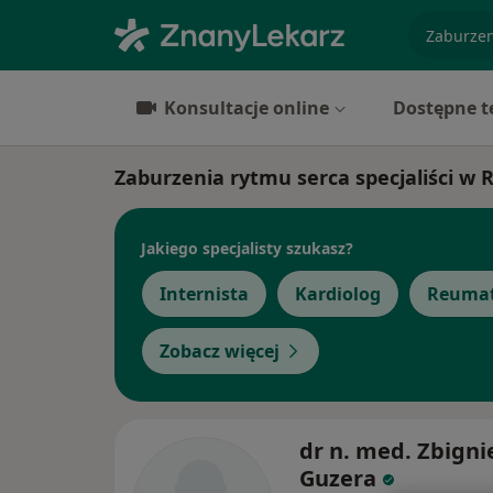
specjaliz
Konsultacje online
Dostępne t
Zaburzenia rytmu serca specjaliści w
Jakiego specjalisty szukasz?
Internista
Kardiolog
Reumat
Zobacz więcej
dr n. med. Zbign
Guzera