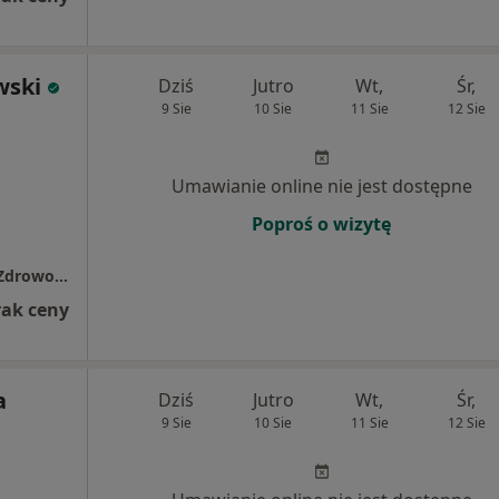
wski
Dziś
Jutro
Wt,
Śr,
9 Sie
10 Sie
11 Sie
12 Sie
Umawianie online nie jest dostępne
Poproś o wizytę
Niepubliczny Specjalistyczny Zakład Opieki Zdrowotnej „Olsztyńska”
rak ceny
a
Dziś
Jutro
Wt,
Śr,
9 Sie
10 Sie
11 Sie
12 Sie