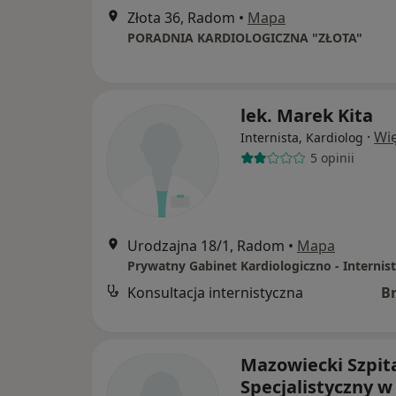
Złota 36, Radom
•
Mapa
PORADNIA KARDIOLOGICZNA "ZŁOTA"
lek. Marek Kita
·
Wię
Internista, Kardiolog
5 opinii
Urodzajna 18/1, Radom
•
Mapa
Prywatny Gabinet Kardiologiczno - Internis
Konsultacja internistyczna
B
Mazowiecki Szpit
Specjalistyczny w