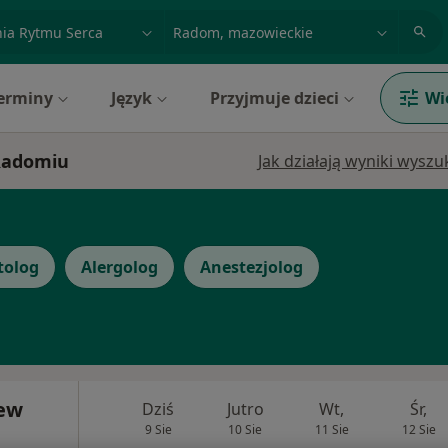
acja, badanie lub nazwisko
miasto lub dzielnica
erminy
Język
Przyjmuje dzieci
Wi
 Radomiu
Jak działają wyniki wysz
olog
Alergolog
Anestezjolog
iew
Dziś
Jutro
Wt,
Śr,
9 Sie
10 Sie
11 Sie
12 Sie