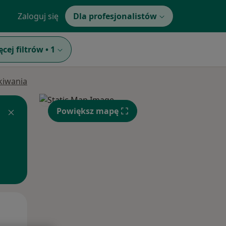
Zaloguj się
Dla profesjonalistów
ęcej filtrów
•
1
ukiwania
Powiększ mapę
Czw,
Pt,
Sob,
13 Sie
14 Sie
15 Sie