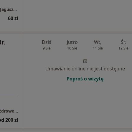
Prywatny Gabinet Lekarski lek.med.Izabela Jagusztyn
60 zł
dr.
Dziś
Jutro
Wt,
Śr,
9 Sie
10 Sie
11 Sie
12 Sie
Umawianie online nie jest dostępne
Poproś o wizytę
Niepubliczny Specjalistyczny Zakład Opieki Zdrowotnej "Olsztyńska"
od 200 zł