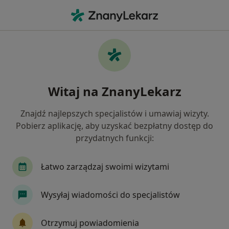
Me
Choroba Niedokrwienna Serca • Legnica, dolnośląskie
Filtry
• 1
Ubezpieczenie
Map
Choroba niedokrwienna serca specjaliści w
Witaj na ZnanyLekarz
Legnicy
Jak działają wyniki wyszukiwania
Znajdź najlepszych specjalistów i umawiaj wizyty.
Pobierz aplikację, aby uzyskać bezpłatny dostęp do
przydatnych funkcji:
Jakiego specjalisty szukasz?
Kardiolog
Internista
Pediatra
Derma
Łatwo zarządzaj swoimi wizytami
Wysyłaj wiadomości do specjalistów
Otrzymuj powiadomienia