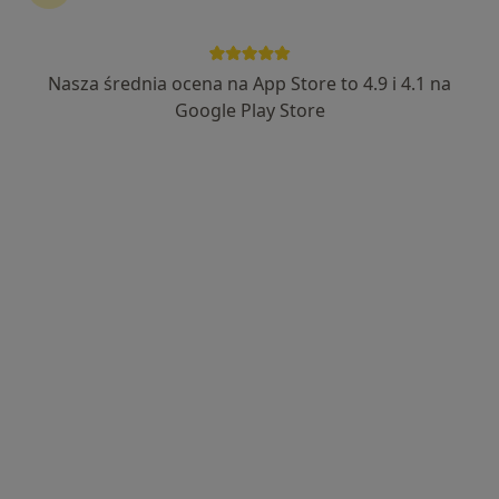
Nasza średnia ocena na App Store to 4.9 i 4.1 na
dr n. med. Robert Skalik
Google Play Store
·
Więcej
Kardiolog, Internista
25 opinii
Fabryczna 22, Legnica
•
Mapa
Pro Medical Clinic
Konsultacja kardiologiczna (kolejna wizyta)
300 zł
Specjalista nie oferuje umawiania online pod tym adresem.
Poproś o wizytę