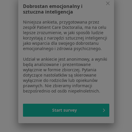
dane pozyskaliśmy samodzielnie
Dobrostan emocjonalny i
Polityka cookies
sztuczna inteligencja
Jak działają wyniki wyszukiwania
Niniejsza ankieta, przygotowana przez
Dostępność
zespół Patient Care Doctoralia, ma na celu
O nas
lepsze zrozumienie, w jaki sposób ludzie
Praca
Rekrutujemy!
korzystają z narzędzi sztucznej inteligencji
jako wsparcia dla swojego dobrostanu
Partnerzy
emocjonalnego i zdrowia psychicznego.
Centrum prasowe
Kontakt
Udział w ankiecie jest anonimowy, a wyniki
będą analizowane i prezentowane
Dla pacjentów
wyłącznie w formie zbiorczej. Pytania
dotyczące nastolatków są skierowane
wyłącznie do rodziców lub opiekunów
Lekarze
prawnych. Nie zbieramy informacji
Placówki medyczne
bezpośrednio od osób niepełnoletnich.
Pytania i odpowiedzi
Usługi i zabiegi
Choroby
Start survey
Pomoc
Aplikacje mobilne
Blog dla pacjentów