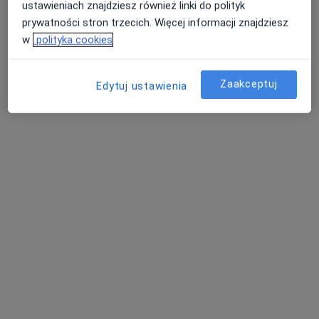
ustawieniach znajdziesz również linki do polityk
Brak dostępnych specjalistów z wolnymi terminami w tym centrum medycznym.
prywatności stron trzecich. Więcej informacji znajdziesz
w
polityka cookies
Pokaż profil
Zaakceptuj
Edytuj ustawienia
lek. Paweł Bułacik
·
Więcej
Pediatra, Kardiolog, Kardiolog dziecięcy
57 opinii
Grunwaldzka 7, Legnica
•
Mapa
Poradnia Cardiamed
Konsultacja pediatryczna
Brak ceny