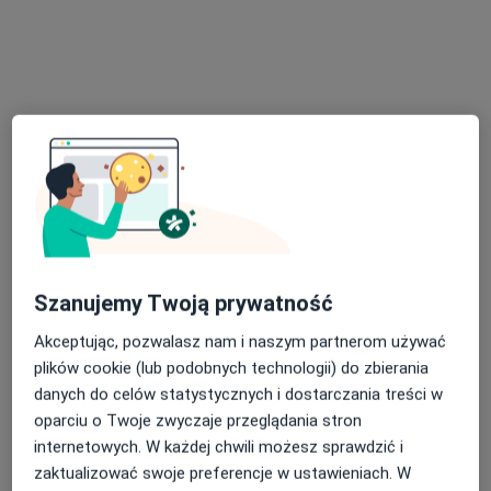
Pro Medical Clinic
·
Więcej
Chirurgia, Medycyna estetyczna, Pediatria
2397 opinii
Fabryczna 22, Legnica
•
Mapa
Konsultacja z zakresu medycyny estetycznej
100 zł
Pokaż więcej usług
Szanujemy Twoją prywatność
Akceptując, pozwalasz nam i naszym partnerom używać
dr hab. n. med., prof.
lek. Bartłomiej Stach
lek. Agnieszka
plików cookie (lub podobnych technologii) do zbierania
uczelni Piotr
urolog
Bacińska
Krajewski
lekarz wykonujący
danych do celów statystycznych i dostarczania treści w
dermatolog
zabiegi medycyny
oparciu o Twoje zwyczaje przeglądania stron
estetycznej
internetowych. W każdej chwili możesz sprawdzić i
zaktualizować swoje preferencje w ustawieniach. W
Zobacz wszystkich 57 specjalistów