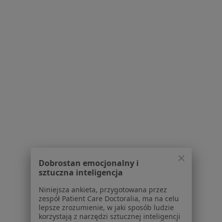
Praca
Rekrutujemy!
Partnerzy
Centrum prasowe
Kontakt
Dla pacjentów
Lekarze
Placówki medyczne
Pytania i odpowiedzi
Usługi i zabiegi
Choroby
Pomoc
Aplikacje mobilne
Dobrostan emocjonalny i
Blog dla pacjentów
sztuczna inteligencja
Dla profesjonalistów
Niniejsza ankieta, przygotowana przez
zespół Patient Care Doctoralia, ma na celu
Cennik
lepsze zrozumienie, w jaki sposób ludzie
Dla lekarzy
korzystają z narzędzi sztucznej inteligencji