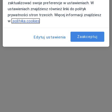
zaktualizować swoje preferencje w ustawieniach. W
ustawieniach znajdziesz również linki do polityk
prywatności stron trzecich. Więcej informacji znajdziesz
w
polityka cookies
lek. Paweł Bułacik
·
Więcej
Pediatra, Kardiolog, Kardiolog dziecięcy
57 opinii
Zaakceptuj
Edytuj ustawienia
Gdańska 3d/2, Bolesławiec
•
Mapa
Centrum Medyczne PULS
Konsultacja pediatryczna
Brak ceny
Specjalista nie oferuje umawiania online pod tym adresem.
Poproś o wizytę