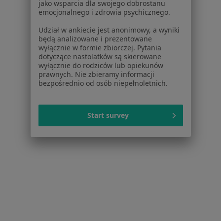
Dla placówek medycznych
jako wsparcia dla swojego dobrostanu
emocjonalnego i zdrowia psychicznego.
Noa Notes
nowość
Baza wiedzy
Udział w ankiecie jest anonimowy, a wyniki
Centrum Pomocy dla Specjalisty
będą analizowane i prezentowane
wyłącznie w formie zbiorczej. Pytania
Kontakt
dotyczące nastolatków są skierowane
ZnanyLekarz - Strona główna
wyłącznie do rodziców lub opiekunów
prawnych. Nie zbieramy informacji
ZnanyLekarz Sp. z o.o.
bezpośrednio od osób niepełnoletnich.
ul. Kolejowa 5/7
01-217 Warszawa, Polska
Start survey
NIP: ⁠7010224868
KRS: ⁠0000347997
REGON: ⁠142276657
Sąd Rejonowy dla m.st. Warszawy w Warszawie XII
Wydział Gospodarczy KRS
Facebook
otwiera się w nowej karcie