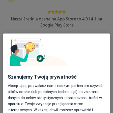
Nasza średnia ocena na App Store to 4.9 i 4.1 na
dr n. med. Aneta Stachurska
Google Play Store
·
Więcej
Kardiolog, Internista
332 opinie
Gdańska 3a/2, Bolesławiec
•
Mapa
RGmedica
Konsultacja kardiologiczna
Brak ceny
Specjalista nie oferuje umawiania online pod tym adresem.
Szanujemy Twoją prywatność
Poproś o wizytę
Akceptując, pozwalasz nam i naszym partnerom używać
plików cookie (lub podobnych technologii) do zbierania
danych do celów statystycznych i dostarczania treści w
oparciu o Twoje zwyczaje przeglądania stron
internetowych. W każdej chwili możesz sprawdzić i