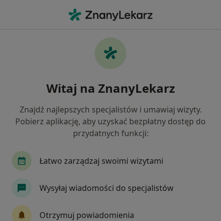
Me
Choroba Niedokrwienna Serca • Bolesławiec, dolnośląskie
Filtry
• 1
Ubezpieczenie
Map
Choroba niedokrwienna serca specjaliści w
Witaj na ZnanyLekarz
Bolesławcu
Jak działają wyniki wyszukiwania
Znajdź najlepszych specjalistów i umawiaj wizyty.
Pobierz aplikację, aby uzyskać bezpłatny dostęp do
przydatnych funkcji:
Jakiego specjalisty szukasz?
Kardiolog
Internista
Pediatra
Łatwo zarządzaj swoimi wizytami
Wysyłaj wiadomości do specjalistów
Otrzymuj powiadomienia