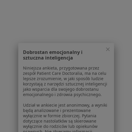
Partnerzy
Centrum prasowe
Kontakt
Dla pacjentów
Lekarze
Placówki medyczne
Dobrostan emocjonalny i
Pytania i odpowiedzi
sztuczna inteligencja
Usługi i zabiegi
Niniejsza ankieta, przygotowana przez
Choroby
zespół Patient Care Doctoralia, ma na celu
Pomoc
lepsze zrozumienie, w jaki sposób ludzie
Aplikacje mobilne
korzystają z narzędzi sztucznej inteligencji
jako wsparcia dla swojego dobrostanu
Blog dla pacjentów
emocjonalnego i zdrowia psychicznego.
Dla profesjonalistów
Udział w ankiecie jest anonimowy, a wyniki
będą analizowane i prezentowane
Cennik
wyłącznie w formie zbiorczej. Pytania
Dla lekarzy
dotyczące nastolatków są skierowane
wyłącznie do rodziców lub opiekunów
Dla placówek medycznych
prawnych. Nie zbieramy informacji