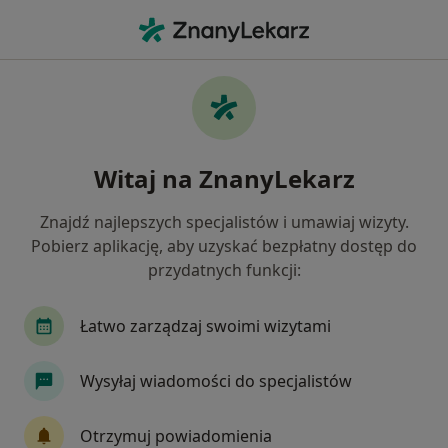
Me
Choroba Niedokrwienna Serca • Wałbrzych, dolnośląskie
Filtry
• 1
Ubezpieczenie
Map
Choroba niedokrwienna serca specjaliści w
Witaj na ZnanyLekarz
Wałbrzychu
Jak działają wyniki wyszukiwania
Znajdź najlepszych specjalistów i umawiaj wizyty.
Pobierz aplikację, aby uzyskać bezpłatny dostęp do
przydatnych funkcji:
Jakiego specjalisty szukasz?
Nefrolog
Internista
Kardiolog
Chiru
Łatwo zarządzaj swoimi wizytami
Wysyłaj wiadomości do specjalistów
Otrzymuj powiadomienia