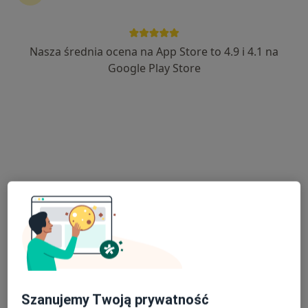
Nasza średnia ocena na App Store to 4.9 i 4.1 na
lek. Robert Dobrowolski
Google Play Store
·
Więcej
Internista, Nefrolog
23 opinie
Adres 1
Adres 2
ul. Uczniowska 16, Wałbrzych
•
Mapa
Centrum Medyczne Grupa LUX MED – Wałbrzych, ul. Uczniowska 16
Konsultacja internistyczna
od 269 zł
Specjalista nie oferuje umawiania online pod tym adresem.
Poproś o wizytę
Szanujemy Twoją prywatność