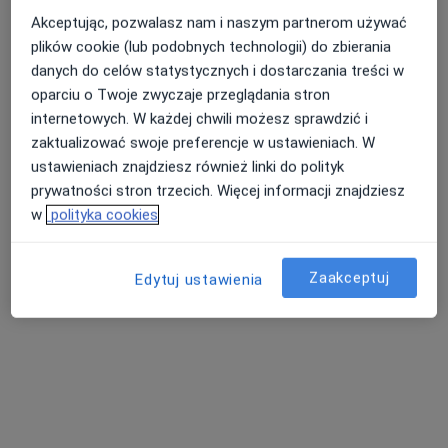
Akceptując, pozwalasz nam i naszym partnerom używać
plików cookie (lub podobnych technologii) do zbierania
danych do celów statystycznych i dostarczania treści w
oparciu o Twoje zwyczaje przeglądania stron
internetowych. W każdej chwili możesz sprawdzić i
zaktualizować swoje preferencje w ustawieniach. W
lek. Piotr Ptak
ustawieniach znajdziesz również linki do polityk
·
Więcej
Nefrolog, Kardiolog, Bariatra
prywatności stron trzecich. Więcej informacji znajdziesz
31 opinii
w
polityka cookies
Alfreda Sokołowskiego 4, Wałbrzych
•
Mapa
Specjalistyczny szpital im. dr Alfreda Sokołowskiego
Zaakceptuj
Edytuj ustawienia
Konsultacja kardiologiczna
od 250 zł
Specjalista nie oferuje umawiania online pod tym adresem.
Poproś o wizytę