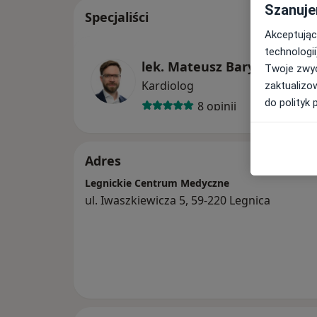
Szanuje
Specjaliści
Akceptując
technologii
lek. Mateusz Barycki
Twoje zwyc
Kardiolog
zaktualizo
do polityk 
8 opinii
Adres
Legnickie Centrum Medyczne
ul. Iwaszkiewicza 5, 59-220 Legnica