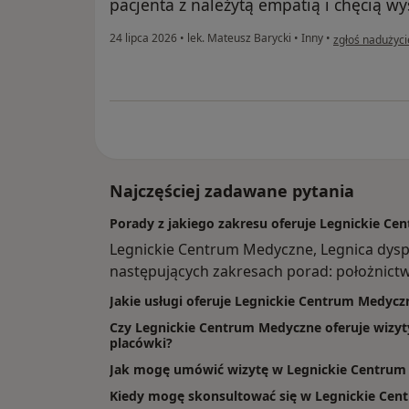
pacjenta z należytą empatią i chęcią w
w opinii użytk
24 lipca 2026
•
lek. Mateusz Barycki
•
Inny
•
zgłoś nadużyci
Najczęściej zadawane pytania
Porady z jakiego zakresu oferuje Legnickie Ce
Legnickie Centrum Medyczne, Legnica dys
następujących zakresach porad: położnictwo
Jakie usługi oferuje Legnickie Centrum Medycz
Czy Legnickie Centrum Medyczne oferuje wizyt
placówki?
Jak mogę umówić wizytę w Legnickie Centrum
Kiedy mogę skonsultować się w Legnickie Ce