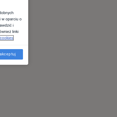
odobnych
i w oparciu o
awdzić i
wnież linki
 cookies
akceptuj