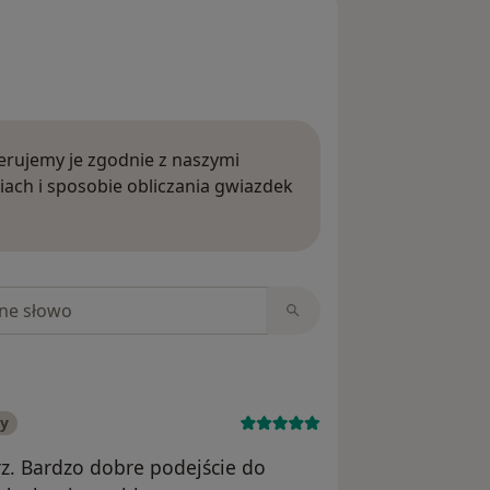
rujemy je zgodnie z naszymi
iach i sposobie obliczania gwiazdek
ięcej o opiniach
niach
ny
rz. Bardzo dobre podejście do