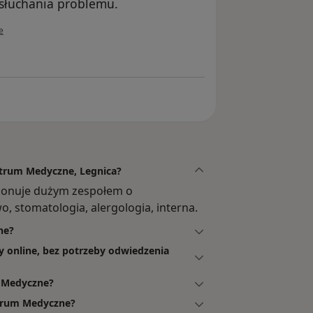
ysłuchania problemu.
ownika Mateusz
e
ntrum Medyczne, Legnica?
ponuje dużym zespołem o
, stomatologia, alergologia, interna.
ne?
y online, bez potrzeby odwiedzenia
 Medyczne?
ntrum Medyczne?