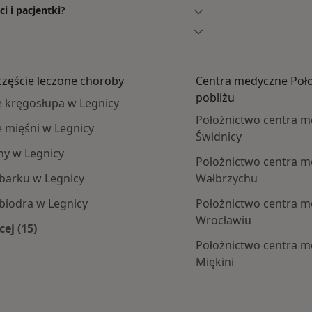
 i pacjentki?
częście leczone choroby
Centra medyczne Poł
pobliżu
e kręgosłupa w Legnicy
Położnictwo centra 
e mięśni w Legnicy
Świdnicy
zny w Legnicy
Położnictwo centra 
 barku w Legnicy
Wałbrzychu
 biodra w Legnicy
Położnictwo centra 
Wrocławiu
cej (15)
Więcej w kategorii: Najczęście leczone choroby
Położnictwo centra 
Miękini
e centra medyczne