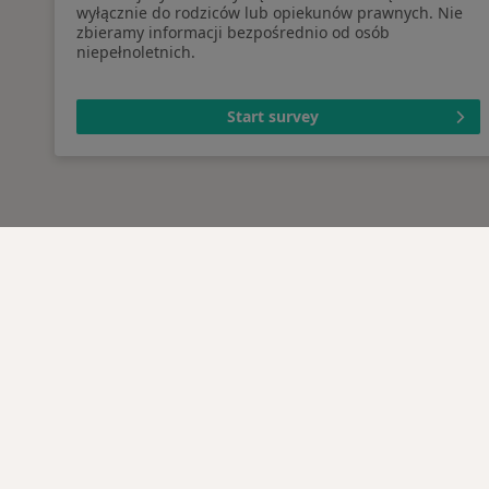
wyłącznie do rodziców lub opiekunów prawnych. Nie
zbieramy informacji bezpośrednio od osób
niepełnoletnich.
Start survey
Serwis
Dla pa
Regulamin
Lekarz
Polityka prywatności pacjentów
Placów
Polityka prywatności
Pytani
profesjonalistów
Usługi 
Polityka prywatności dla
Choro
profesjonalistów, których dane
Pomoc
pozyskaliśmy samodzielnie
Aplika
Polityka cookies
Blog d