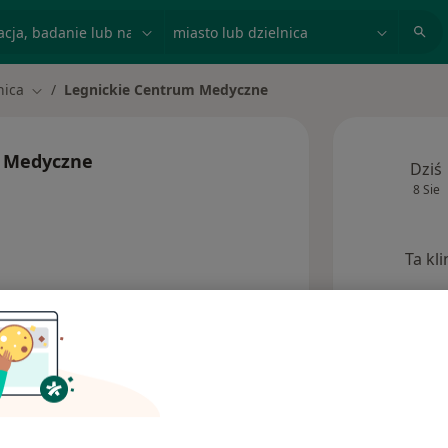
acja, badanie lub nazwisko
miasto lub dzielnica
nica
Legnickie Centrum Medyczne
asto
Zmień miasto
m Medyczne
Dziś
8 Sie
Ta kl
Opinie