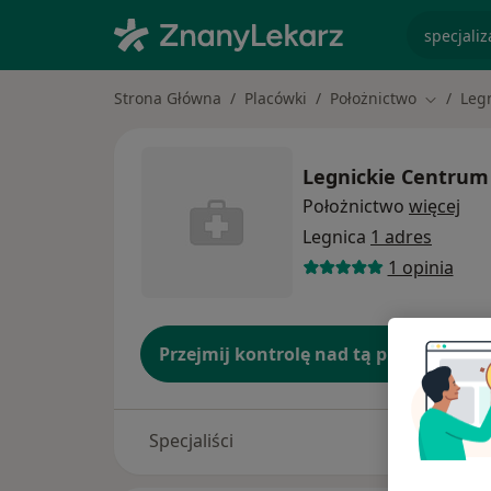
specjaliz
Strona Główna
Placówki
Położnictwo
Leg
Zmień mi
Legnickie Centru
Położnictwo
więcej
Legnica
1 adres
1 opinia
Przejmij kontrolę nad tą placówką
Specjaliści
Adresy