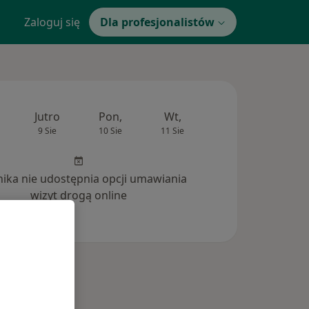
Zaloguj się
Dla profesjonalistów
Jutro
Pon,
Wt,
Śr,
Czw
9 Sie
10 Sie
11 Sie
12 Sie
13 Si
inika nie udostępnia opcji umawiania
wizyt drogą online