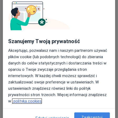
Małopolska 11/2, Szczecin
•
Mapa
SensusBalans Sp. z o. o.
Konsultacja psychologiczna
250 zł
Specjalista nie oferuje umawiania online pod tym adresem.
Szanujemy Twoją prywatność
Poproś o wizytę
Akceptując, pozwalasz nam i naszym partnerom używać
plików cookie (lub podobnych technologii) do zbierania
danych do celów statystycznych i dostarczania treści w
oparciu o Twoje zwyczaje przeglądania stron
internetowych. W każdej chwili możesz sprawdzić i
zaktualizować swoje preferencje w ustawieniach. W
ustawieniach znajdziesz również linki do polityk
prywatności stron trzecich. Więcej informacji znajdziesz
w
polityka cookies
Bezpieczne płatności
mgr Izabela Przyborowska
·
Więcej
Psycholog
Zaakceptuj