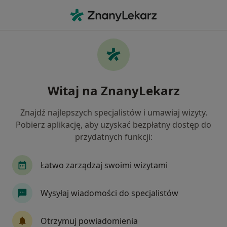
Me
Choroba Alzheimera • Szczecin, zachodniopomorskie
Filtry
• 1
Ubezpieczenie
Map
Choroba Alzheimera specjaliści w Szczecinie
Witaj na ZnanyLekarz
Jak działają wyniki wyszukiwania
Znajdź najlepszych specjalistów i umawiaj wizyty.
Pobierz aplikację, aby uzyskać bezpłatny dostęp do
Jakiego specjalisty szukasz?
przydatnych funkcji:
Psychiatra
Neurolog
Ortopeda
Psych
Łatwo zarządzaj swoimi wizytami
Wysyłaj wiadomości do specjalistów
Otrzymuj powiadomienia