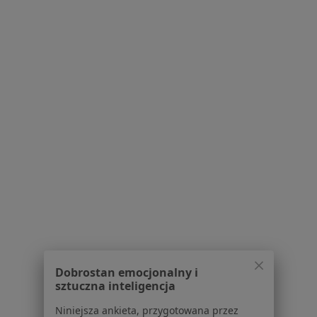
lek. Magdalena Tomaszewska-Budzińska
·
Więcej
Psychiatra
241 opinii
Królowej Korony Polskiej 26, Szczecin
•
Mapa
Zachodniopomorski Instytut Psychoterapii Ryszard Kamiński
Konsultacja psychiatryczna
300 zł
Specjalista nie oferuje umawiania online pod tym adresem.
Poproś o wizytę
Dobrostan emocjonalny i
sztuczna inteligencja
Niniejsza ankieta, przygotowana przez