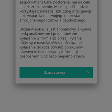
zespół Patient Care Doctoralia, ma na celu
1
2
3
4
lepsze zrozumienie, w jaki sposób ludzie
korzystają z narzędzi sztucznej inteligencji
Powiązane wyszukiwania
jako wsparcia dla swojego dobrostanu
emocjonalnego i zdrowia psychicznego.
Schorzenia w Szczecinie
Udział w ankiecie jest anonimowy, a wyniki
Cukrzyca w Szczecinie
będą analizowane i prezentowane
wyłącznie w formie zbiorczej. Pytania
Nadciśnienie tętnicze w Szczecinie
dotyczące nastolatków są skierowane
wyłącznie do rodziców lub opiekunów
Otyłość w Szczecinie
prawnych. Nie zbieramy informacji
bezpośrednio od osób niepełnoletnich.
Cukrzyca ciążowa w Szczecinie
Cukrzyca typu 2 w Szczecinie
Start survey
Więcej (15)
Więcej w kategorii: Schorzenia w Szczecinie
Strona Główna
Choroby
Choroba Alzheimera
Zmień miast
Szczecin
Zmień miasto