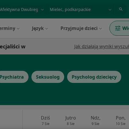
acja, badanie lub nazwisko
miasto lub dzielnica
erminy
Język
Przyjmuje dzieci
Wi
jaliści w
Jak działają wyniki wysz
Psychiatra
Seksuolog
Psycholog dziecięcy
Dziś
Jutro
Ndz,
Pon,
7 Sie
8 Sie
9 Sie
10 Sie