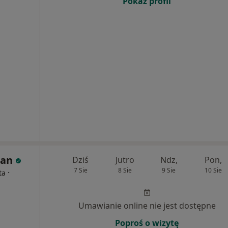
Pokaż profil
tan
Dziś
Jutro
Ndz,
Pon,
7 Sie
8 Sie
9 Sie
10 Sie
·
ta
Umawianie online nie jest dostępne
Poproś o wizytę