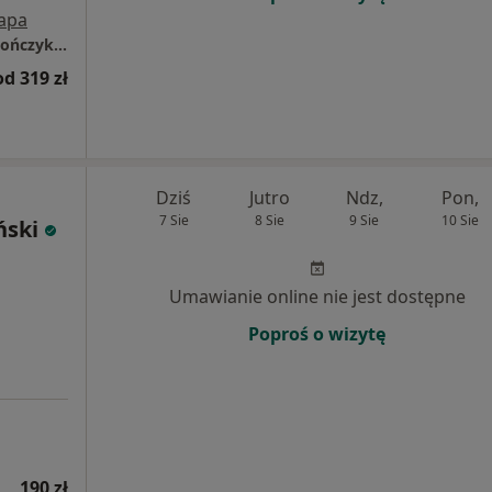
apa
Centrum Medyczne LUX MED Mielec - Jagiellończyka 13
od 319 zł
Dziś
Jutro
Ndz,
Pon,
7 Sie
8 Sie
9 Sie
10 Sie
ński
Umawianie online nie jest dostępne
Poproś o wizytę
190 zł