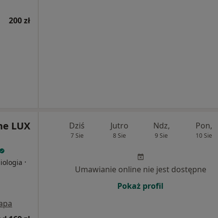
200 zł
ne LUX
Dziś
Jutro
Ndz,
Pon,
7 Sie
8 Sie
9 Sie
10 Sie
·
iologia
Umawianie online nie jest dostępne
Pokaż profil
apa