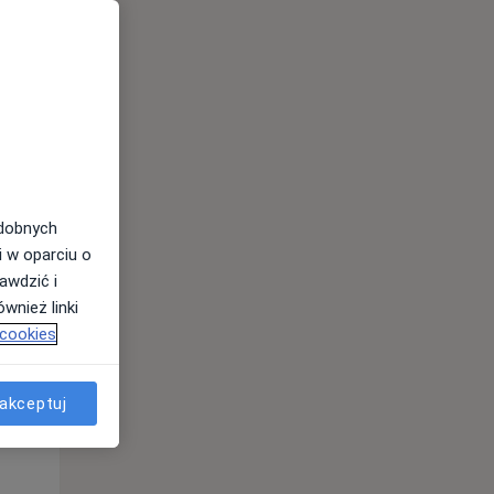
odobnych
i w oparciu o
awdzić i
wnież linki
 cookies
Wt,
Śr,
Czw,
11 Sie
12 Sie
13 Sie
akceptuj