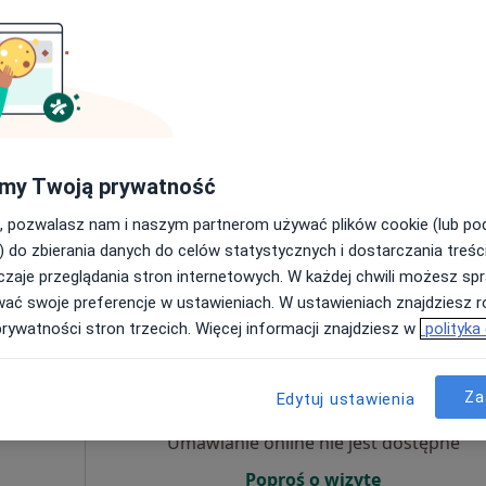
Umawianie online nie jest dostępne
Poproś o wizytę
my Twoją prywatność
Mapa
l
, pozwalasz nam i naszym partnerom używać plików cookie (lub p
tryczna (kolejna wizyta)
250 zł
) do zbierania danych do celów statystycznych i dostarczania treśc
zaje przeglądania stron internetowych. W każdej chwili możesz spr
wać swoje preferencje w ustawieniach. W ustawieniach znajdziesz ró
prywatności stron trzecich. Więcej informacji znajdziesz w
polityka
Dziś
Jutro
Ndz,
Pon,
7 Sie
8 Sie
9 Sie
10 Sie
·
ychiatra)
Za
Edytuj ustawienia
Umawianie online nie jest dostępne
Poproś o wizytę