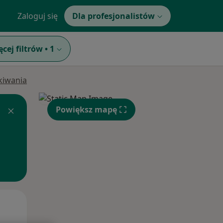
Zaloguj się
Dla profesjonalistów
ęcej filtrów
•
1
ukiwania
Powiększ mapę
Wt,
Śr,
Czw,
11 Sie
12 Sie
13 Sie