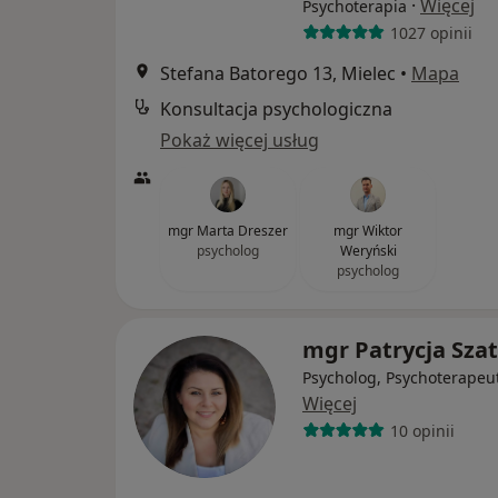
·
Więcej
Psychoterapia
1027 opinii
Stefana Batorego 13, Mielec
•
Mapa
Konsultacja psychologiczna
Pokaż więcej usług
mgr Marta Dreszer
mgr Wiktor
psycholog
Weryński
psycholog
mgr Patrycja Sza
Psycholog, Psychoterapeu
Więcej
10 opinii