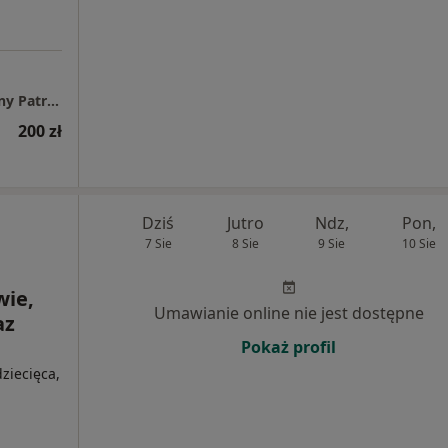
Gabinet psychologiczno-psychoterapeutyczny Patrycja Szatan
200 zł
Dziś
Jutro
Ndz,
Pon,
7 Sie
8 Sie
9 Sie
10 Sie
wie,
Umawianie online nie jest dostępne
az
Pokaż profil
ziecięca,