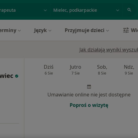
acja, badanie lub nazwisko
miasto lub dzielnica
erminy
Język
Przyjmuje dzieci
Wi
Jak działają wyniki wysz
Dziś
Jutro
Sob,
Ndz,
6 Sie
7 Sie
8 Sie
9 Sie
wiec
Umawianie online nie jest dostępne
Poproś o wizytę