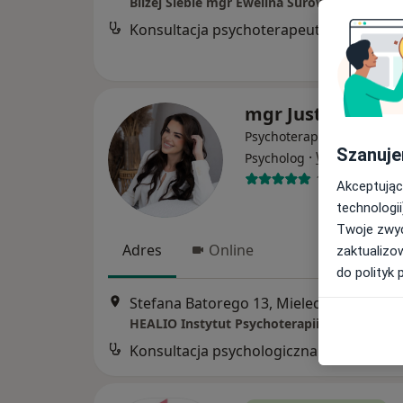
Bliżej Siebie mgr Ewelina Surowiec
Konsultacja psychoterapeutyczna
mgr Justyna Rać
Psychoterapeuta certyfiko
Szanuje
·
Więcej
Psycholog
176 opinii
Akceptując
technologii
Twoje zwyc
Adres
Online
zaktualizo
do polityk 
Stefana Batorego 13, Mielec
•
Mapa
HEALIO Instytut Psychoterapii Justyna Rać
Konsultacja psychologiczna