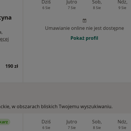
Dziś
Jutro
Sob,
Ndz,
6 Sie
7 Sie
8 Sie
9 Sie
tyna
Umawianie online nie jest dostępne
a,
Pokaż profil
ęcej
190 zł
packie, w obszarach bliskich Twojemu wyszukiwaniu.
Dziś
Jutro
Sob,
Ndz,
karz
6 Sie
7 Sie
8 Sie
9 Sie