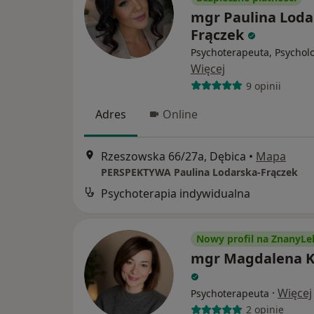
mgr Paulina Loda
Frączek
Psychoterapeuta, Psychol
Więcej
9 opinii
Adres
Online
Rzeszowska 66/27a, Dębica
•
Mapa
PERSPEKTYWA Paulina Lodarska-Frączek
Psychoterapia indywidualna
Nowy profil na ZnanyLe
mgr Magdalena K
·
Więcej
Psychoterapeuta
2 opinie