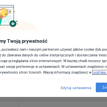
od 220 zł
Dziś
Jutro
Sob,
Ndz,
6 Sie
7 Sie
8 Sie
9 Sie
wany,
my Twoją prywatność
, pozwalasz nam i naszym partnerom używać plików cookie (lub p
Umawianie online nie jest dostępne
) do zbierania danych do celów statystycznych i dostarczania treśc
Pokaż numer
zaje przeglądania stron internetowych. W każdej chwili możesz spr
wać swoje preferencje w ustawieniach. W ustawieniach znajdziesz ró
prywatności stron trzecich. Więcej informacji znajdziesz w
polityka
Za
Edytuj ustawienia
250 zł