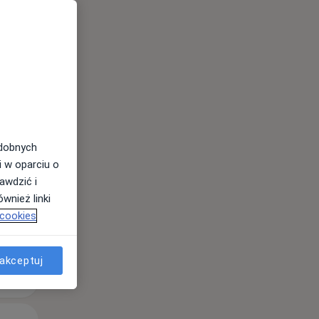
Pon,
Wt,
Śr,
10 Sie
11 Sie
12 Sie
odobnych
i w oparciu o
awdzić i
wnież linki
 cookies
akceptuj