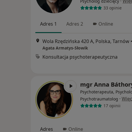
·
Wię
Psycholog dziecięcy
33 opinie
Adres 1
Adres 2
Online
Wola Rzędzińska 420 A, Polska, Tarnów
Agata Armatys-Słowik
Konsultacja psychoterapeutyczna
mgr Anna Báthor
Psychoterapeuta, Psychol
·
Więc
Psychotraumatolog
17 opinii
Adres
Online