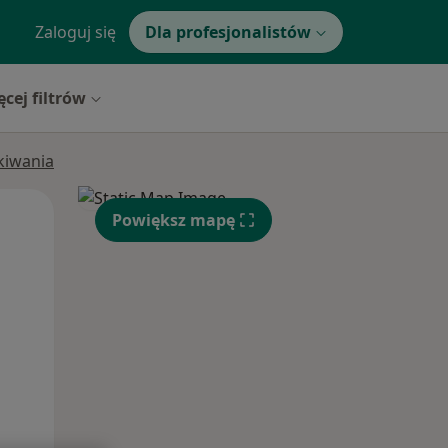
Zaloguj się
Dla profesjonalistów
ęcej filtrów
ukiwania
Pon,
Wt,
Śr,
Powiększ mapę
10 Sie
11 Sie
12 Sie