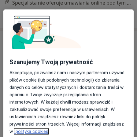
Specjalista nie oferuje umawiania online pod tym adresem.
Poproś o wizytę
Szanujemy Twoją prywatność
Akceptując, pozwalasz nam i naszym partnerom używać
plików cookie (lub podobnych technologii) do zbierania
lek. Joanna Jamroga-Piątek
danych do celów statystycznych i dostarczania treści w
·
Więcej
Dermatolog
oparciu o Twoje zwyczaje przeglądania stron
14 opinii
internetowych. W każdej chwili możesz sprawdzić i
zaktualizować swoje preferencje w ustawieniach. W
Adres 1
Adres 2
Adres 3
ustawieniach znajdziesz również linki do polityk
prywatności stron trzecich. Więcej informacji znajdziesz
Chodźki 17, Lublin
•
Mapa
w
polityka cookies