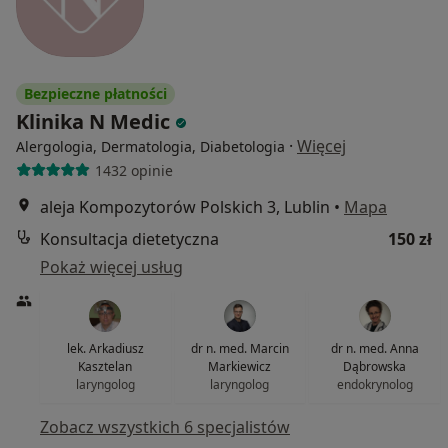
Bezpieczne płatności
Klinika N Medic
·
Więcej
Alergologia, Dermatologia, Diabetologia
1432 opinie
aleja Kompozytorów Polskich 3, Lublin
•
Mapa
Konsultacja dietetyczna
150 zł
Pokaż więcej usług
lek. Arkadiusz
dr n. med. Marcin
dr n. med. Anna
Kasztelan
Markiewicz
Dąbrowska
laryngolog
laryngolog
endokrynolog
Zobacz wszystkich 6 specjalistów