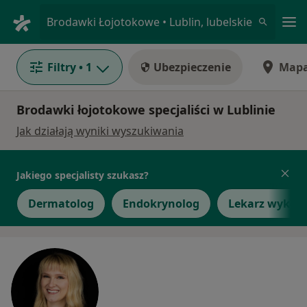
Me
Brodawki Łojotokowe • Lublin, lubelskie
Filtry
• 1
Ubezpieczenie
Map
Brodawki łojotokowe specjaliści w Lublinie
Jak działają wyniki wyszukiwania
Jakiego specjalisty szukasz?
Dermatolog
Endokrynolog
Lekarz wykonu