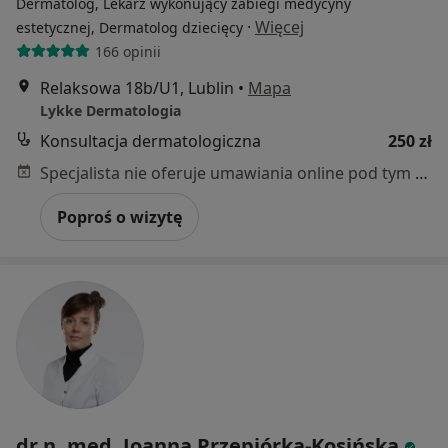
Dermatolog, Lekarz wykonujący zabiegi medycyny
·
Więcej
estetycznej, Dermatolog dziecięcy
166 opinii
Relaksowa 18b/U1, Lublin
•
Mapa
Lykke Dermatologia
Konsultacja dermatologiczna
250 zł
Specjalista nie oferuje umawiania online pod tym adresem.
Poproś o wizytę
dr n. med. Joanna Przepiórka-Kosińska