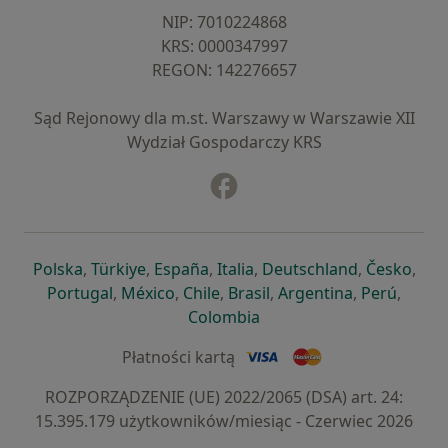
NIP: ⁠7010224868
KRS: ⁠0000347997
REGON: ⁠142276657
Sąd Rejonowy dla m.st. Warszawy w Warszawie XII
Wydział Gospodarczy KRS
Facebook
otwiera się w nowej karcie
otwiera się w nowej karcie
otwiera się w nowej karcie
otwiera się w nowej karcie
otwiera się w nowej karci
otwiera się
otwi
Polska
,
Türkiye
,
España
,
Italia
,
Deutschland
,
Česko
,
otwiera się w nowej karcie
otwiera się w nowej karcie
otwiera się w nowej karcie
otwiera się w nowej kar
otwiera się 
otwier
Portugal
,
México
,
Chile
,
Brasil
,
Argentina
,
Perú
,
otwiera się w nowej karc
Colombia
Płatności kartą
ROZPORZĄDZENIE (UE) 2022/2065 (DSA) art. 24:
15.395.179 użytkowników/miesiąc - Czerwiec 2026