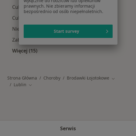
wyłącznie do rodziców lub opiekunów
prawnych. Nie zbieramy informacji
Cukrzyca w Lublinie
bezpośrednio od osób niepełnoletnich.
Cukrzyca ciążowa w Lublinie
Niewydolność serca w Lublinie
Start survey
Zaburzenia rytmu serca w Lublinie
Więcej (15)
Więcej w kategorii: Schorzenia w Lublinie
Strona Główna
Choroby
Brodawki Łojotokowe
Zmień mias
Lublin
Zmień miasto
Serwis