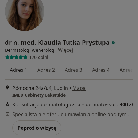
dr n. med. Klaudia Tutka-Prystupa
·
Więcej
Dermatolog, Wenerolog
170 opinii
Adres 1
Adres 2
Adres 3
Adres 4
Adres 5
Północna 24a/u4, Lublin
•
Mapa
IMED Gabinety Lekarskie
Konsultacja dermatologiczna + dermatoskopia
300 zł
Specjalista nie oferuje umawiania online pod tym adresem.
Poproś o wizytę