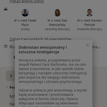
Pokaż więcej usług
dr n. med. Paweł
dr n. med. Ewa
dr n. med. Damian
Płaza
Dworzańska
Pietrzyk
urolog
neurolog dziecięcy
ortopeda dziecięcy
Zobacz wszystkich 16 specjalistów
Brak dostępnych specjalistów z wolnymi terminami w tym centrum medycznym.
Dobrostan emocjonalny i
sztuczna inteligencja
Pokaż profil
Niniejsza ankieta, przygotowana przez
zespół Patient Care Doctoralia, ma na celu
lepsze zrozumienie, w jaki sposób ludzie
korzystają z narzędzi sztucznej inteligencji
1
2
3
jako wsparcia dla swojego dobrostanu
emocjonalnego i zdrowia psychicznego.
Powiązane wyszukiwania
Udział w ankiecie jest anonimowy, a wyniki
będą analizowane i prezentowane
Schorzenia w Lublinie
wyłącznie w formie zbiorczej. Pytania
dotyczące nastolatków są skierowane
Nadciśnienie tętnicze w Lublinie