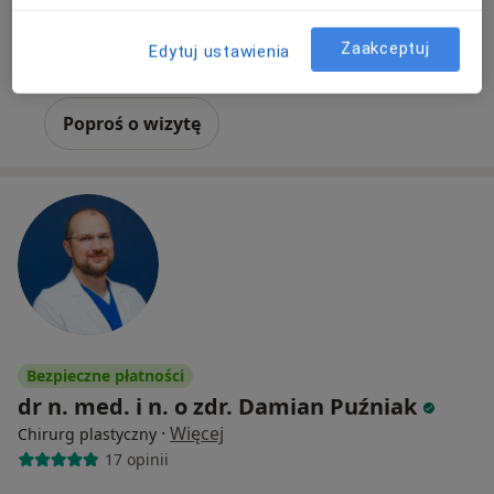
Centrum Medyczne Chodźki - NOWE Prywatne Specjalistyczne Gabinety Lekarskie
Konsultacja dermatologiczna
250 zł
Zaakceptuj
Edytuj ustawienia
Specjalista nie oferuje umawiania online pod tym adresem.
Poproś o wizytę
Bezpieczne płatności
dr n. med. i n. o zdr. Damian Puźniak
·
Więcej
Chirurg plastyczny
17 opinii