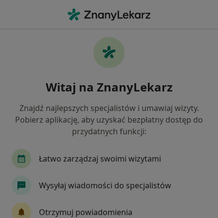
Me
Bóle Kręgosłupa • Bielawa, dolnośląskie
Filtry
• 1
Ubezpieczenie
Map
Bóle kręgosłupa specjaliści w Bielawie
Witaj na ZnanyLekarz
Jak działają wyniki wyszukiwania
Znajdź najlepszych specjalistów i umawiaj wizyty.
Pobierz aplikację, aby uzyskać bezpłatny dostęp do
Jakiego specjalisty szukasz?
przydatnych funkcji:
Fizjoterapeuta
Ortopeda
Neurolog
D
Łatwo zarządzaj swoimi wizytami
Wysyłaj wiadomości do specjalistów
Otrzymuj powiadomienia