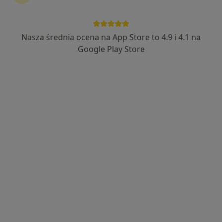
Nasza średnia ocena na App Store to 4.9 i 4.1 na
mgr Marta Piętka
Google Play Store
Fizjoterapeuta
15 opinii
Stanisława Staszica 27, Dzierżoniów
•
Mapa
Amicus. Lekarsko - Rehabilitacyjna Przychodnia Rodzinna
Konsultacja fizjoterapeutyczna
190 zł
Specjalista nie oferuje umawiania online pod tym adresem.
Poproś o wizytę