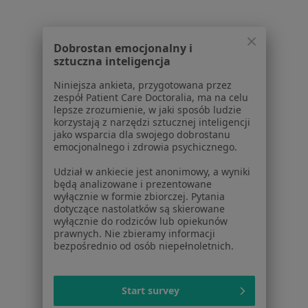
Więcej (13)
Więcej w kategorii: W pobliżu Bielawy
Dobrostan emocjonalny i
sztuczna inteligencja
Schorzenia w Bielawie
Niniejsza ankieta, przygotowana przez
Choroby endokrynologiczne w Bielawie
zespół Patient Care Doctoralia, ma na celu
lepsze zrozumienie, w jaki sposób ludzie
Choroby tarczycy w Bielawie
korzystają z narzędzi sztucznej inteligencji
jako wsparcia dla swojego dobrostanu
Rak prostaty w Bielawie
emocjonalnego i zdrowia psychicznego.
Rak tarczycy w Bielawie
Udział w ankiecie jest anonimowy, a wyniki
będą analizowane i prezentowane
Retinopatia w Bielawie
wyłącznie w formie zbiorczej. Pytania
dotyczące nastolatków są skierowane
Więcej (14)
wyłącznie do rodziców lub opiekunów
Więcej w kategorii: Schorzenia w Bielawie
prawnych. Nie zbieramy informacji
bezpośrednio od osób niepełnoletnich.
Strona Główna
Choroby
Bóle Kręgosłupa
Zmień miasto
Bielawa
Zmień miasto
Start survey