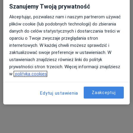
Szanujemy Twoją prywatność
Akceptując, pozwalasz nam i naszym partnerom używać
mgr Paulina Płuciennik
plików cookie (lub podobnych technologii) do zbierania
·
Więcej
Fizjoterapeuta
danych do celów statystycznych i dostarczania treści w
4 opinie
oparciu o Twoje zwyczaje przeglądania stron
Stanisława Staszica 27, Dzierżoniów
•
Mapa
internetowych. W każdej chwili możesz sprawdzić i
Amicus. Lekarsko - Rehabilitacyjna Przychodnia Rodzinna
zaktualizować swoje preferencje w ustawieniach. W
Konsultacja fizjoterapeutyczna
190 zł
ustawieniach znajdziesz również linki do polityk
prywatności stron trzecich. Więcej informacji znajdziesz
Specjalista nie oferuje umawiania online pod tym adresem.
w
polityka cookies
Poproś o wizytę
Zaakceptuj
Edytuj ustawienia