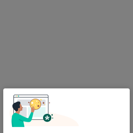
lek. Piotr Gabryś
·
Więcej
Ortopeda, Ortopeda dziecięcy, Fizjoterapeuta
2024 opinie
Piłsudskiego 8, Dzierżoniów
•
Mapa
Salon Medyczny ARKMED
Konsultacja ortopedyczna
od 300 zł
Specjalista nie oferuje umawiania online pod tym adresem.
Poproś o wizytę