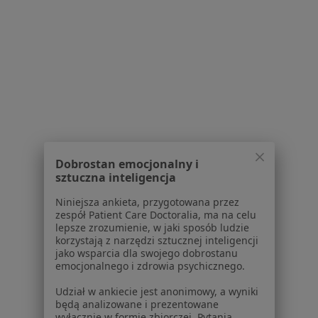
Wole tarczycy w Bielawie
Choroba Gravesa-Basedowa w Bielawie
Choroby endokrynologiczne w Bielawie
Choroby tarczycy w Bielawie
Nadczynność tarczycy w Bielawie
Więcej (14)
Więcej w kategorii: Schorzenia w Bielawie
Dobrostan emocjonalny i
sztuczna inteligencja
Strona Główna
Choroby
Trądzik Młodzieńczy
Zmień miast
Niniejsza ankieta, przygotowana przez
Bielawa
Zmień miasto
zespół Patient Care Doctoralia, ma na celu
lepsze zrozumienie, w jaki sposób ludzie
korzystają z narzędzi sztucznej inteligencji
jako wsparcia dla swojego dobrostanu
emocjonalnego i zdrowia psychicznego.
Udział w ankiecie jest anonimowy, a wyniki
będą analizowane i prezentowane
Serwis
wyłącznie w formie zbiorczej. Pytania