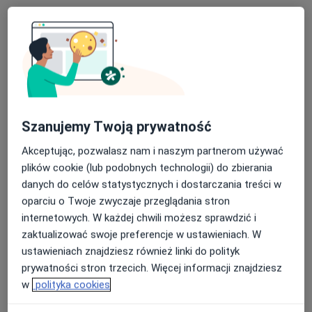
Centrum Medyczne SUDETICA
Szanujemy Twoją prywatność
·
Więcej
Okulistyka, Okulistyka dziecięca, Dermatologia
Akceptując, pozwalasz nam i naszym partnerom używać
39 opinii
plików cookie (lub podobnych technologii) do zbierania
Stefana Żeromskiego 24/1, Świdnica
•
Mapa
danych do celów statystycznych i dostarczania treści w
oparciu o Twoje zwyczaje przeglądania stron
Konsultacja okulistyczna dorośli
od 200 zł
internetowych. W każdej chwili możesz sprawdzić i
Pokaż więcej usług
zaktualizować swoje preferencje w ustawieniach. W
ustawieniach znajdziesz również linki do polityk
prywatności stron trzecich. Więcej informacji znajdziesz
lek. Wojciech Dyda
lek. Magdalena
lek. Julia
w
polityka cookies
okulista
Babral
Rymaszewska
okulista
dermatolog