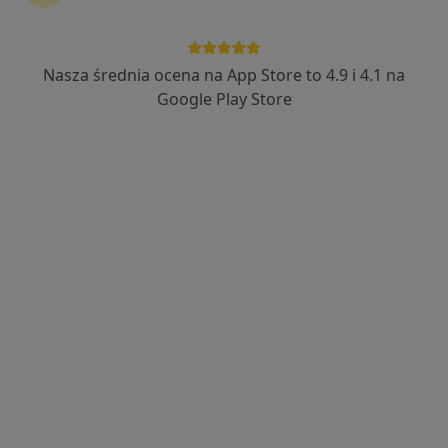
Nasza średnia ocena na App Store to 4.9 i 4.1 na
lek. Julia Rymaszewska
Google Play Store
W trakcie specjalizacji (Dermatolog), Lekarz wykonujący
·
Więcej
zabiegi medycyny estetycznej
21 opinii
Adres
Online
Stefana Żeromskiego 24/1, Świdnica
•
Mapa
Centrum Medyczne SUDETICA sp. z o.o.
Konsultacja dermatologiczna
od 250 zł
Specjalista nie oferuje umawiania online pod tym adresem.
Poproś o wizytę