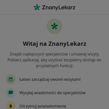
Me
Trądzik Młodzieńczy • Bielawa, dolnośląskie
Filtry
• 1
Ubezpieczenie
Map
Trądzik młodzieńczy specjaliści w Bielawie
Witaj na ZnanyLekarz
Jak działają wyniki wyszukiwania
Znajdź najlepszych specjalistów i umawiaj wizyty.
Pobierz aplikację, aby uzyskać bezpłatny dostęp do
Jakiego specjalisty szukasz?
przydatnych funkcji:
Dermatolog
Lekarz wykonujący zabiegi medyc
Łatwo zarządzaj swoimi wizytami
Wysyłaj wiadomości do specjalistów
Otrzymuj powiadomienia