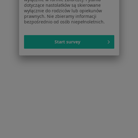
dotyczące nastolatków są skierowane
Regulamin
wyłącznie do rodziców lub opiekunów
Polityka prywatności pacjentów
prawnych. Nie zbieramy informacji
bezpośrednio od osób niepełnoletnich.
Polityka prywatności profesjonalistów
Polityka prywatności dla profesjonalistów, których
dane pozyskaliśmy samodzielnie
Start survey
Polityka cookies
Jak działają wyniki wyszukiwania
Dostępność
O nas
Praca
Rekrutujemy!
Partnerzy
Centrum prasowe
Kontakt
Dla pacjentów
Lekarze
Placówki medyczne
Pytania i odpowiedzi