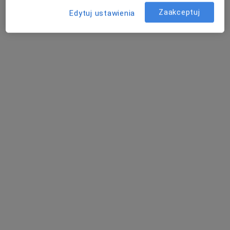
Zaakceptuj
Edytuj ustawienia
Zobacz wszystkich 4 specjalistów
Brak dostępnych specjalistów z wolnymi terminami w tym centrum medycznym.
Pokaż profil
lek. Monika Lorenc (Matławska)
·
Więcej
Dermatolog
295 opinii
Adres
Online