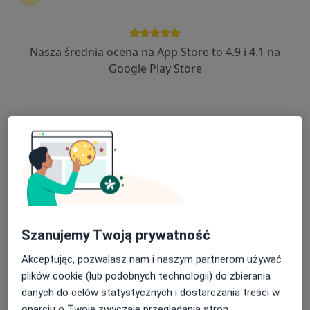
Nasza średnia ocena na App Store to 4.9 i 4.1 na
mgr Konrad Makowski
Google Play Store
·
Więcej
Fizjoterapeuta
13 opinii
Brodowska 23, Środa Wielkopolska
•
Mapa
Fizjoterapia Konrad Makowski
Konsultacja fizjoterapeutyczna
150 zł
Specjalista nie oferuje umawiania online pod tym adresem.
Poproś o wizytę
Szanujemy Twoją prywatność
Akceptując, pozwalasz nam i naszym partnerom używać
plików cookie (lub podobnych technologii) do zbierania
danych do celów statystycznych i dostarczania treści w
oparciu o Twoje zwyczaje przeglądania stron