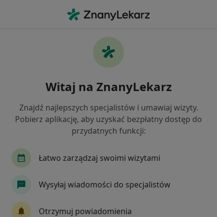
Me
Ból W Klatce Piersiowej • Środa Wielkopolska, wielkopolskie
Filtry
• 1
Mapa
Ból w klatce piersiowej specjaliści w Środzie
Witaj na ZnanyLekarz
Wielkopolskiej
Jak działają wyniki wyszukiwania
Znajdź najlepszych specjalistów i umawiaj wizyty.
Pobierz aplikację, aby uzyskać bezpłatny dostęp do
przydatnych funkcji:
Jakiego specjalisty szukasz?
Kardiolog
Chirurg
Ginekolog
Urolog
Łatwo zarządzaj swoimi wizytami
Wysyłaj wiadomości do specjalistów
Otrzymuj powiadomienia