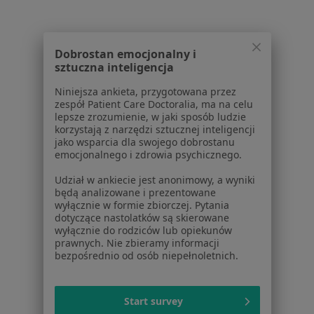
Usługi i zabiegi
Choroby
Pomoc
Dobrostan emocjonalny i
Aplikacje mobilne
sztuczna inteligencja
Blog dla pacjentów
Niniejsza ankieta, przygotowana przez
zespół Patient Care Doctoralia, ma na celu
Dla profesjonalistów
lepsze zrozumienie, w jaki sposób ludzie
korzystają z narzędzi sztucznej inteligencji
Cennik
jako wsparcia dla swojego dobrostanu
Dla lekarzy
emocjonalnego i zdrowia psychicznego.
Dla placówek medycznych
Udział w ankiecie jest anonimowy, a wyniki
Noa Notes
nowość
będą analizowane i prezentowane
Baza wiedzy
wyłącznie w formie zbiorczej. Pytania
Centrum Pomocy dla Specjalisty
dotyczące nastolatków są skierowane
wyłącznie do rodziców lub opiekunów
Kontakt
prawnych. Nie zbieramy informacji
ZnanyLekarz - Strona główna
bezpośrednio od osób niepełnoletnich.
ZnanyLekarz Sp. z o.o.
ul. Kolejowa 5/7
Start survey
01-217 Warszawa, Polska