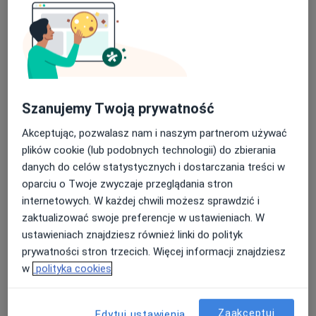
Szanujemy Twoją prywatność
Akceptując, pozwalasz nam i naszym partnerom używać
Bezpieczne płatności
plików cookie (lub podobnych technologii) do zbierania
lek. Julia Brychczyńska
danych do celów statystycznych i dostarczania treści w
·
Więcej
Lekarz pierwszego kontaktu
oparciu o Twoje zwyczaje przeglądania stron
internetowych. W każdej chwili możesz sprawdzić i
Grabowa 22, Poznań
•
Mapa
zaktualizować swoje preferencje w ustawieniach. W
Dr Teraz Poznań
ustawieniach znajdziesz również linki do polityk
Konsultacja internistyczna (NFZ)
Darmowa usługa
prywatności stron trzecich. Więcej informacji znajdziesz
Specjalista nie oferuje umawiania online pod tym adresem.
w
polityka cookies
Poproś o wizytę
Zaakceptuj
Edytuj ustawienia