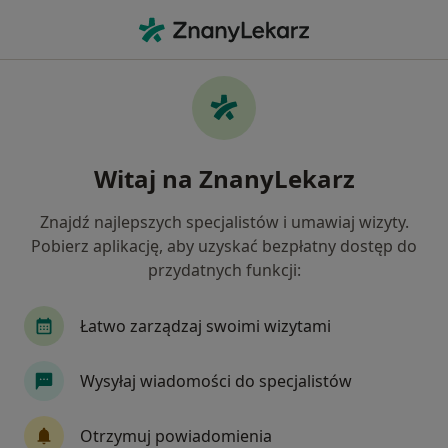
Me
Ból W Klatce Piersiowej • Komorniki, wielkopolskie
Filtry
• 1
Ubezpieczenie
Map
Ból w klatce piersiowej specjaliści w
Witaj na ZnanyLekarz
Komornikach
Jak działają wyniki wyszukiwania
Znajdź najlepszych specjalistów i umawiaj wizyty.
Pobierz aplikację, aby uzyskać bezpłatny dostęp do
przydatnych funkcji:
Jakiego specjalisty szukasz?
Fizjoterapeuta
Kardiolog
Internista
Łatwo zarządzaj swoimi wizytami
Wysyłaj wiadomości do specjalistów
Otrzymuj powiadomienia