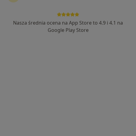
Nasza średnia ocena na App Store to 4.9 i 4.1 na
Google Play Store
Bezpieczne płatności
lek. Barbara Matuszkowiak
·
Więcej
Lekarz rodzinny, Lekarz pierwszego kontaktu
608 opinii
Adres 1
Adres 2
Online 1
Online 2
Wizyty domowe i porady telefoniczne, Poznań
•
Mapa
Indywidualna Praktyka Lekarska
Konsultacja internistyczna
159 zł
Specjalista nie oferuje umawiania online pod tym adresem.
Poproś o wizytę