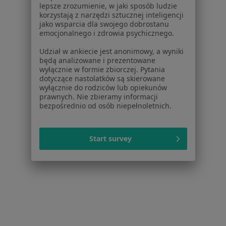
lepsze zrozumienie, w jaki sposób ludzie
Więcej (13)
korzystają z narzędzi sztucznej inteligencji
Więcej w kategorii: W pobliżu Komorników
jako wsparcia dla swojego dobrostanu
emocjonalnego i zdrowia psychicznego.
Schorzenia w Komornikach
Udział w ankiecie jest anonimowy, a wyniki
Cukrzyca w Komornikach
będą analizowane i prezentowane
wyłącznie w formie zbiorczej. Pytania
Otyłość w Komornikach
dotyczące nastolatków są skierowane
wyłącznie do rodziców lub opiekunów
Nadciśnienie tętnicze w Komornikach
prawnych. Nie zbieramy informacji
bezpośrednio od osób niepełnoletnich.
Osteoporoza w Komornikach
Rozedma płuc w Komornikach
Start survey
Więcej (15)
Więcej w kategorii: Schorzenia w Komornikac
Strona Główna
Choroby
Ból W Klatce Piersiowej
Zmień mi
Komorniki
Zmień miasto