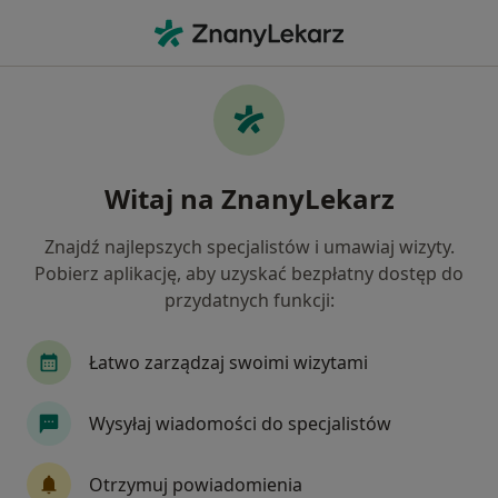
Me
Ból W Klatce Piersiowej • Kamionki, wielkopolskie
Filtry
• 1
Ubezpieczenie
Map
Ból w klatce piersiowej specjaliści w
Witaj na ZnanyLekarz
Kamionkach
Jak działają wyniki wyszukiwania
Znajdź najlepszych specjalistów i umawiaj wizyty.
Pobierz aplikację, aby uzyskać bezpłatny dostęp do
przydatnych funkcji:
Jakiego specjalisty szukasz?
Fizjoterapeuta
Kardiolog
Internista
Łatwo zarządzaj swoimi wizytami
Wysyłaj wiadomości do specjalistów
Otrzymuj powiadomienia