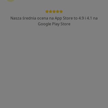
Nasza średnia ocena na App Store to 4.9 i 4.1 na
Google Play Store
Bezpieczne płatności
lek. Barbara Matuszkowiak
·
Więcej
Lekarz rodzinny, Lekarz pierwszego kontaktu
608 opinii
Adres
Online 1
Online 2
Wizyty domowe i porady telefoniczne, Poznań
•
Mapa
Indywidualna Praktyka Lekarska
Konsultacja internistyczna
159 zł
Specjalista nie oferuje umawiania online pod tym adresem.
Poproś o wizytę