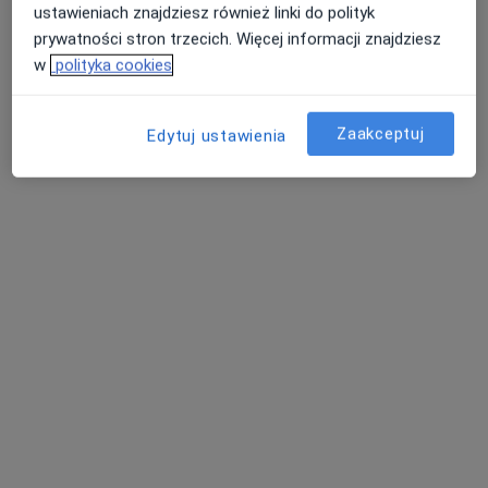
ustawieniach znajdziesz również linki do polityk
prywatności stron trzecich. Więcej informacji znajdziesz
w
polityka cookies
Zaakceptuj
Edytuj ustawienia
mgr Paweł Wdowiński
·
Więcej
Fizjoterapeuta
174 opinie
Gospodarska 18, Poznań
•
Mapa
Gabinet Gospodarska 18 obok KMS Global
Konsultacja fizjoterapeutyczna
150 zł
Specjalista nie oferuje umawiania online pod tym adresem.
Poproś o wizytę