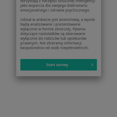
korzystają z narzędzi sztucznej inteligencji
jako wsparcia dla swojego dobrostanu
Strona Główna
Choroby
Ból W Klatce Piersiowej
Zmień mi
emocjonalnego i zdrowia psychicznego.
Kamionki
Zmień miasto
Udział w ankiecie jest anonimowy, a wyniki
będą analizowane i prezentowane
wyłącznie w formie zbiorczej. Pytania
dotyczące nastolatków są skierowane
wyłącznie do rodziców lub opiekunów
prawnych. Nie zbieramy informacji
bezpośrednio od osób niepełnoletnich.
Serwis
Regulamin
Start survey
Polityka prywatności pacjentów
Polityka prywatności profesjonalistów
Polityka prywatności dla profesjonalistów, których
dane pozyskaliśmy samodzielnie
Polityka cookies
Jak działają wyniki wyszukiwania
Dostępność
O nas