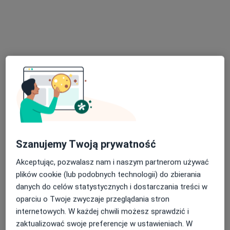
Poproś o wizytę
mgr Małgorzata Maul
·
Więcej
Fizjoterapeuta
Szanujemy Twoją prywatność
Reymonta 1, Luboń
•
Mapa
Akceptując, pozwalasz nam i naszym partnerom używać
Gabinet Dobrostan
plików cookie (lub podobnych technologii) do zbierania
Konsultacja fizjoterapeutyczna
200 zł
danych do celów statystycznych i dostarczania treści w
oparciu o Twoje zwyczaje przeglądania stron
Specjalista nie oferuje umawiania online pod tym adresem.
internetowych. W każdej chwili możesz sprawdzić i
Poproś o wizytę
zaktualizować swoje preferencje w ustawieniach. W