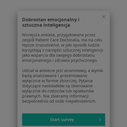
Schorzenia w Mysłowicach
Nadciśnienie tętnicze w Mysłowicach
Dobrostan emocjonalny i
sztuczna inteligencja
Choroba wieńcowa w Mysłowicach
Niniejsza ankieta, przygotowana przez
Choroby endokrynologiczne w Mysłowicach
zespół Patient Care Doctoralia, ma na celu
lepsze zrozumienie, w jaki sposób ludzie
Choroby metaboliczne w Mysłowicach
korzystają z narzędzi sztucznej inteligencji
jako wsparcia dla swojego dobrostanu
Choroby narządów wewnętrznych w Mysłowicach
emocjonalnego i zdrowia psychicznego.
Więcej (15)
Udział w ankiecie jest anonimowy, a wyniki
będą analizowane i prezentowane
Więcej w kategorii: Schorzenia w Mysłowicac
wyłącznie w formie zbiorczej. Pytania
dotyczące nastolatków są skierowane
wyłącznie do rodziców lub opiekunów
Ból Kostki Specjaliści W Mysłowicach
prawnych. Nie zbieramy informacji
bezpośrednio od osób niepełnoletnich.
Start survey