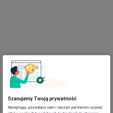
Bezpieczne płatności
mgr Wojciech Machnik
·
Więcej
Fizjoterapeuta
41 opinii
Generała Jerzego Ziętka 20B, Mysłowice
•
Mapa
Barteczko Fizjoterapia Osteopatia Rehabilitacja
Konsultacja fizjoterapeutyczna
200 zł
Specjalista nie oferuje umawiania online pod tym adresem.
Poproś o wizytę
Szanujemy Twoją prywatność
Akceptując, pozwalasz nam i naszym partnerom używać