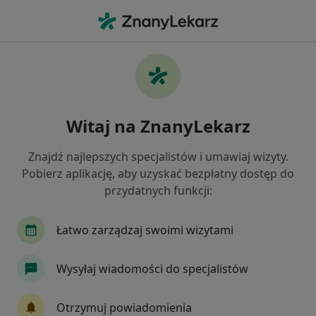
Me
Ból Kostki • Mysłowice, śląskie
Filtry
• 1
Mapa
Ból kostki specjaliści w Mysłowicach
Witaj na ZnanyLekarz
Jak działają wyniki wyszukiwania
Znajdź najlepszych specjalistów i umawiaj wizyty.
Pobierz aplikację, aby uzyskać bezpłatny dostęp do
Jakiego specjalisty szukasz?
przydatnych funkcji:
Fizjoterapeuta
Osteopata
Lekarz rehabili
Łatwo zarządzaj swoimi wizytami
Wysyłaj wiadomości do specjalistów
Otrzymuj powiadomienia