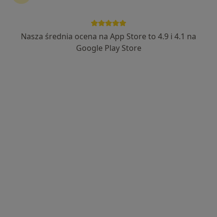
Nasza średnia ocena na App Store to 4.9 i 4.1 na
mgr Jakub Kopeć
Google Play Store
·
Więcej
Fizjoterapeuta
65 opinii
Mikołowska 42c, Mysłowice
•
Mapa
FIZJOKOPEĆ Jakub Kopeć
Konsultacja fizjoterapeutyczna
180 zł
Specjalista nie oferuje umawiania online pod tym adresem.
Poproś o wizytę