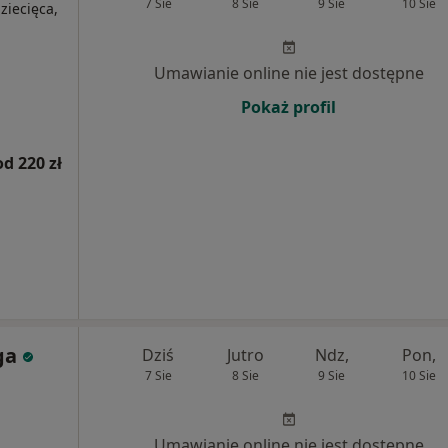
7 Sie
8 Sie
9 Sie
10 Sie
dziecięca,
Umawianie online nie jest dostępne
Pokaż profil
od 220 zł
ga
Dziś
Jutro
Ndz,
Pon,
7 Sie
8 Sie
9 Sie
10 Sie
Umawianie online nie jest dostępne