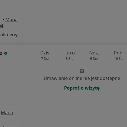
ieście, Radom
•
Mapa
ej
rak ceny
z
Dziś
Jutro
Ndz,
Pon,
7 Sie
8 Sie
9 Sie
10 Sie
Umawianie online nie jest dostępne
Poproś o wizytę
Mapa