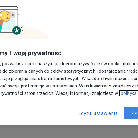
Umawianie online nie jest dostępne
Poproś o wizytę
pa
 fizjoterapeutyczna (pierwsza wizyta)
200 zł
my Twoją prywatność
, pozwalasz nam i naszym partnerom używać plików cookie (lub p
) do zbierania danych do celów statystycznych i dostarczania treśc
zaje przeglądania stron internetowych. W każdej chwili możesz spr
Dziś
Jutro
Ndz,
Pon,
wać swoje preferencje w ustawieniach. W ustawieniach znajdziesz ró
7 Sie
8 Sie
9 Sie
10 Sie
nowska
prywatności stron trzecich. Więcej informacji znajdziesz w
polityka
acji
Umawianie online nie jest dostępne
Za
Edytuj ustawienia
Poproś o wizytę