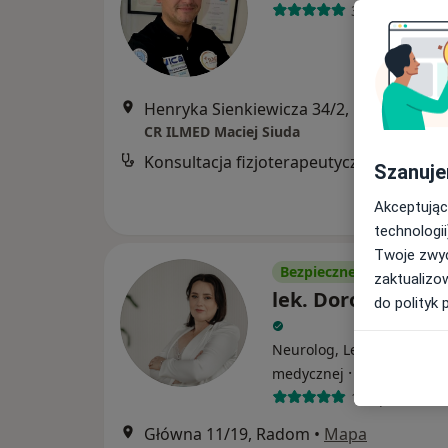
311 opinii
Henryka Sienkiewicza 34/2, Radom
•
Ma
CR ILMED Maciej Siuda
Konsultacja
Szanuje
Akceptując
technologii
Twoje zwyc
Bezpieczne płatności
zaktualizo
lek. Dorota Mila
do polityk 
Neurolog, Lekarz rehabilit
·
Więcej
medycznej
18 opinii
Główna 11/19, Radom
•
Mapa