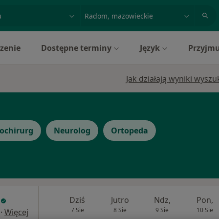
acja, badanie lub nazwisko
miasto lub dzielnica
zenie
Dostępne terminy
Język
Przyjmu
Jak działają wyniki wysz
ochirurg
Neurolog
Ortopeda
Dziś
Jutro
Ndz,
Pon,
7 Sie
8 Sie
9 Sie
10 Sie
·
Więcej