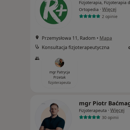
Fizjoterapia, Fizjoterapia 
·
Więcej
Ortopedia
2 opinie
Przemysłowa 11, Radom
•
Mapa
Konsultacja fizjoterapeutyczna
mgr Patrycja
Przetak
fizjoterapeuta
mgr Piotr Baćma
·
Więcej
Fizjoterapeuta
30 opinii