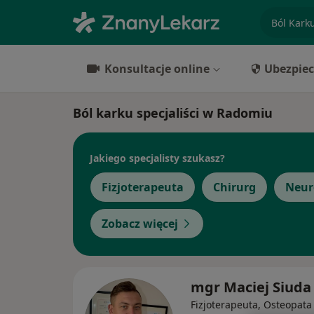
specjaliz
Konsultacje online
Ubezpiec
Ból karku specjaliści w Radomiu
Jakiego specjalisty szukasz?
Fizjoterapeuta
Chirurg
Neur
Zobacz więcej
mgr Maciej Siuda
Fizjoterapeuta, Osteopata