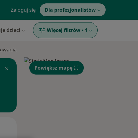
Zaloguj się
Dla profesjonalistów
je dzieci
Więcej filtrów
•
1
ukiwania
Powiększ mapę
Wt,
Śr,
Czw,
11 Sie
12 Sie
13 Sie