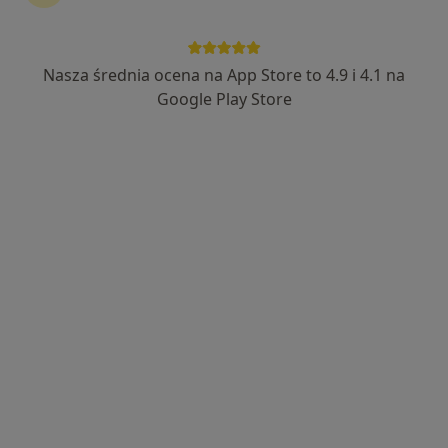
·
Więcej
Ortopeda
223 opinie
Królewska 15A, Radom
•
Mapa
Nasza średnia ocena na App Store to 4.9 i 4.1 na
Prywatna Praktyka Lekarska Andrzej Sawicki
Google Play Store
Konsultacja ortopedyczna
300 zł
Specjalista nie oferuje umawiania online pod tym adresem.
Poproś o wizytę
lek. Karol Baliński
·
Więcej
Ortopeda, Ortopeda dziecięcy