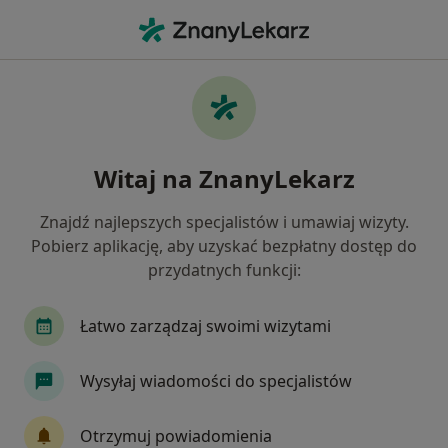
Me
Ortopeda • Radom, mazowieckie
Filtry
Mapa
Polecani ortopedzi w Radomiu
Witaj na ZnanyLekarz
Jak działają wyniki wyszukiwania
Znajdź najlepszych specjalistów i umawiaj wizyty.
Pobierz aplikację, aby uzyskać bezpłatny dostęp do
przydatnych funkcji:
Łatwo zarządzaj swoimi wizytami
Wysyłaj wiadomości do specjalistów
Wyróżniony
lek. Andrzej Sawicki
Otrzymuj powiadomienia