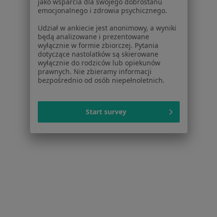
Choroby zwyrodnieniowe Radom
jako wsparcia dla swojego dobrostanu
emocjonalnego i zdrowia psychicznego.
Złamania Radom
Udział w ankiecie jest anonimowy, a wyniki
łokieć tenisisty Radom
będą analizowane i prezentowane
wyłącznie w formie zbiorczej. Pytania
Ból kolana Radom
dotyczące nastolatków są skierowane
wyłącznie do rodziców lub opiekunów
Zespół cieśni nadgarstka Radom
prawnych. Nie zbieramy informacji
bezpośrednio od osób niepełnoletnich.
Więcej (15)
Więcej w kategorii: Najczęstsze schorzenia
Start survey
Strona Główna
Ortopeda
Radom
Zmień miasto
Zmień miasto
Serwis