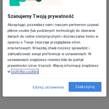
lek. Tomasz Markowski
·
Więcej
Ortopeda
Szanujemy Twoją prywatność
288 opinii
Akceptując, pozwalasz nam i naszym partnerom używać
Dębowa 2, Radom
•
Mapa
plików cookie (lub podobnych technologii) do zbierania
Klinika OrthoCare
danych do celów statystycznych i dostarczania treści w
Konsultacja ortopedyczna
300 zł
oparciu o Twoje zwyczaje przeglądania stron
Specjalista nie oferuje umawiania online pod tym adresem.
internetowych. W każdej chwili możesz sprawdzić i
zaktualizować swoje preferencje w ustawieniach. W
Poproś o wizytę
ustawieniach znajdziesz również linki do polityk
prywatności stron trzecich. Więcej informacji znajdziesz
w
polityka cookies
Zaakceptuj
Edytuj ustawienia