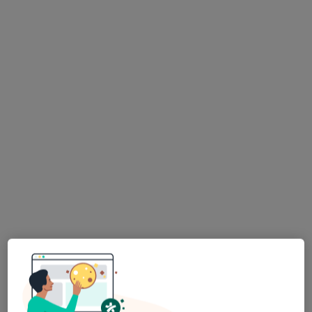
146 opinii
Adres
Online
Dębowa 2, Radom
•
Mapa
Klinika OrthoCare
Konsultacja ortopedyczna
300 zł
Specjalista nie oferuje umawiania online pod tym adresem.
Poproś o wizytę