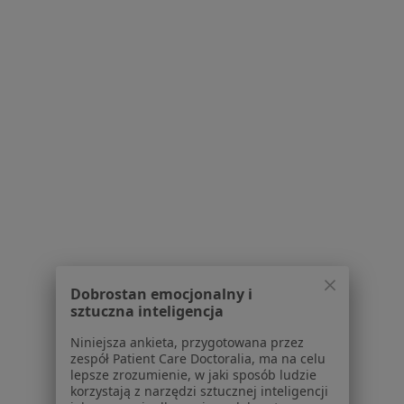
1
2
3
4
Powiązane wyszukiwania
|
Oferty pracy - Ortopeda
W pobliżu Radomia
Ortopedzi w Starachowicach
Ortopedzi w Skarżysku-Kamiennej
Ortopedzi w Kozienicach
Ortopedzi w Puławach
Ortopedzi w Białobrzegach
Dobrostan emocjonalny i
sztuczna inteligencja
Więcej (9)
Więcej w kategorii: W pobliżu Radomia
Niniejsza ankieta, przygotowana przez
zespół Patient Care Doctoralia, ma na celu
lepsze zrozumienie, w jaki sposób ludzie
Najczęstsze schorzenia
korzystają z narzędzi sztucznej inteligencji