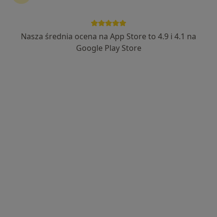
Nasza średnia ocena na App Store to 4.9 i 4.1 na
lek. Magdalena Cadko
Google Play Store
·
Więcej
Lekarz wykonujący zabiegi medycyny estetycznej
103 opinie
Nowoczesna medycyna estetyczna
Medycyna anti-aging
Medycyna odmładzająca
Łąkowa 24a/1, Rumia
•
Mapa
Dr Cadko
Konsultacja z zakresu medycyny estetycznej
350 zł
Specjalista nie oferuje umawiania online pod tym adresem.
Poproś o wizytę