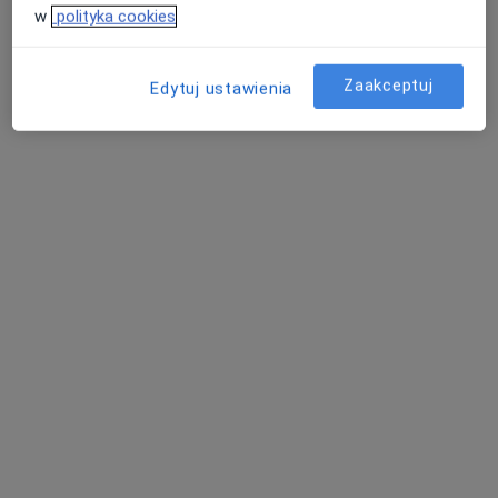
w
polityka cookies
Zaakceptuj
Edytuj ustawienia
mgr Magda Kuśmierska
·
Więcej
Fizjoterapeuta
100 opinii
Leśna 1a, Rumia
•
Mapa
Movewell
Konsultacja fizjoterapeutyczna
170 zł
Specjalista nie oferuje umawiania online pod tym adresem.
Poproś o wizytę