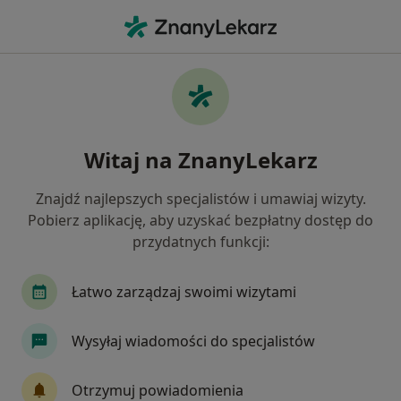
Me
Blizny • Rumia, pomorskie
Filtry
• 1
Ubezpieczenie
Map
Blizny specjaliści w Rumi
Witaj na ZnanyLekarz
Jak działają wyniki wyszukiwania
Znajdź najlepszych specjalistów i umawiaj wizyty.
Pobierz aplikację, aby uzyskać bezpłatny dostęp do
Jakiego specjalisty szukasz?
przydatnych funkcji:
Fizjoterapeuta
Dermatolog
Chirurg
Łatwo zarządzaj swoimi wizytami
Wysyłaj wiadomości do specjalistów
Otrzymuj powiadomienia