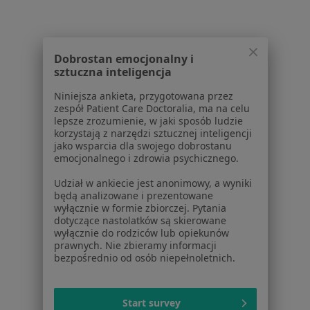
Owrzodzenia podudzi w Rumi
Stopa cukrzycowa w Rumi
Ból zęba w Rumi
Dobrostan emocjonalny i
sztuczna inteligencja
Więcej (15)
Więcej w kategorii: Schorzenia w Rumi
Niniejsza ankieta, przygotowana przez
zespół Patient Care Doctoralia, ma na celu
lepsze zrozumienie, w jaki sposób ludzie
korzystają z narzędzi sztucznej inteligencji
Strona Główna
Choroby
Blizny
Rumia
Zmień miasto
Zmień miasto
jako wsparcia dla swojego dobrostanu
emocjonalnego i zdrowia psychicznego.
Udział w ankiecie jest anonimowy, a wyniki
będą analizowane i prezentowane
wyłącznie w formie zbiorczej. Pytania
dotyczące nastolatków są skierowane
wyłącznie do rodziców lub opiekunów
Serwis
prawnych. Nie zbieramy informacji
bezpośrednio od osób niepełnoletnich.
Regulamin
Polityka prywatności pacjentów
Polityka prywatności profesjonalistów
Start survey