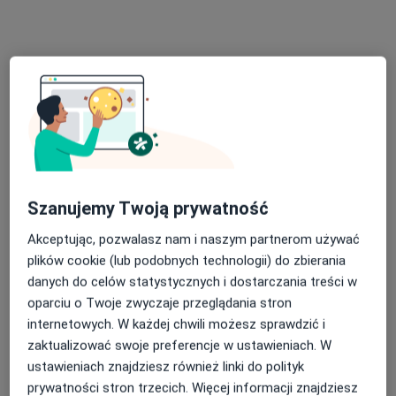
mgr Marcin Kliszewski
Fizjoterapeuta
35 opinii
Szanujemy Twoją prywatność
Tysiąclecia 2A, Rumia
•
Mapa
Akceptując, pozwalasz nam i naszym partnerom używać
Recovery Clinic
plików cookie (lub podobnych technologii) do zbierania
Konsultacja fizjoterapeutyczna
200 zł
danych do celów statystycznych i dostarczania treści w
Specjalista nie oferuje umawiania online pod tym adresem.
oparciu o Twoje zwyczaje przeglądania stron
internetowych. W każdej chwili możesz sprawdzić i
Poproś o wizytę
zaktualizować swoje preferencje w ustawieniach. W
ustawieniach znajdziesz również linki do polityk
prywatności stron trzecich. Więcej informacji znajdziesz