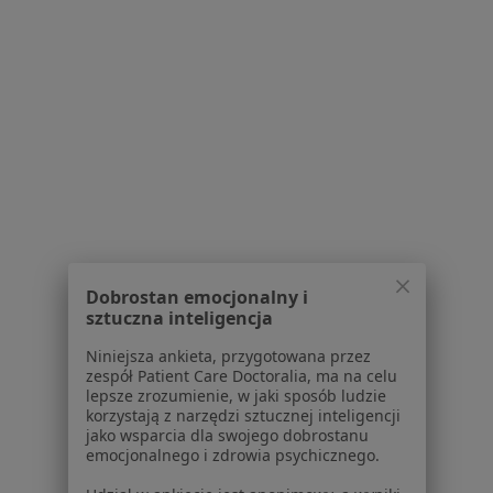
Usługi i zabiegi
Choroby
Pomoc
Aplikacje mobilne
Blog dla pacjentów
Dla profesjonalistów
Cennik
Dla lekarzy
Dla placówek medycznych
Noa Notes
nowość
Dobrostan emocjonalny i
Baza wiedzy
sztuczna inteligencja
Centrum Pomocy dla Specjalisty
Niniejsza ankieta, przygotowana przez
Kontakt
zespół Patient Care Doctoralia, ma na celu
ZnanyLekarz - Strona główna
lepsze zrozumienie, w jaki sposób ludzie
korzystają z narzędzi sztucznej inteligencji
ZnanyLekarz Sp. z o.o.
jako wsparcia dla swojego dobrostanu
ul. Kolejowa 5/7
emocjonalnego i zdrowia psychicznego.
01-217 Warszawa, Polska