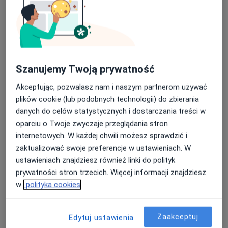
Nasza średnia ocena na App Store to 4.9 i 4.1 na
lek. Maciej Bujnowski
Google Play Store
Dermatolog, Wenerolog, Lekarz wykonujący zabiegi medycyny
·
Więcej
estetycznej
Szanujemy Twoją prywatność
566 opinii
Akceptując, pozwalasz nam i naszym partnerom używać
Rybacka 8b, Władysławowo
•
Mapa
plików cookie (lub podobnych technologii) do zbierania
Mezodent
danych do celów statystycznych i dostarczania treści w
Konsultacja dermatologiczna
230 zł
oparciu o Twoje zwyczaje przeglądania stron
internetowych. W każdej chwili możesz sprawdzić i
Specjalista nie oferuje umawiania online pod tym adresem.
zaktualizować swoje preferencje w ustawieniach. W
ustawieniach znajdziesz również linki do polityk
Poproś o wizytę
prywatności stron trzecich. Więcej informacji znajdziesz
w
polityka cookies
Zaakceptuj
Edytuj ustawienia