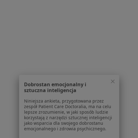
Brak dostępnych specjalistów z wolnymi terminami w tym centrum medycznym.
Pokaż profil
Powiązane wyszukiwania
W pobliżu Żukowa
Blizny w Gdańsku
Blizny w Gdyni
Blizny w Sopocie
Dobrostan emocjonalny i
sztuczna inteligencja
Blizny w Rumi
Niniejsza ankieta, przygotowana przez
Blizny w Pruszczu Gdańskim
zespół Patient Care Doctoralia, ma na celu
lepsze zrozumienie, w jaki sposób ludzie
Więcej (11)
korzystają z narzędzi sztucznej inteligencji
Więcej w kategorii: W pobliżu Żukowa
jako wsparcia dla swojego dobrostanu
emocjonalnego i zdrowia psychicznego.
Schorzenia w Żukowie