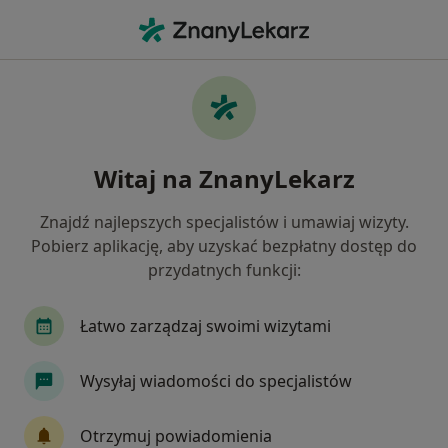
Me
Blizny • Żukowo, pomorskie
Filtry
• 1
Ubezpieczenie
Map
Blizny specjaliści w Żukowie
Witaj na ZnanyLekarz
Jak działają wyniki wyszukiwania
Znajdź najlepszych specjalistów i umawiaj wizyty.
Pobierz aplikację, aby uzyskać bezpłatny dostęp do
Jakiego specjalisty szukasz?
przydatnych funkcji:
Fizjoterapeuta
Dermatolog
Dermatolog d
Łatwo zarządzaj swoimi wizytami
Wysyłaj wiadomości do specjalistów
Otrzymuj powiadomienia