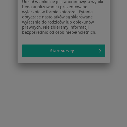
Udział w ankiecie jest anonimowy, a wyniki
Zmiany skórne w Żukowie
będą analizowane i prezentowane
wyłącznie w formie zbiorczej. Pytania
Znamiona w Żukowie
dotyczące nastolatków są skierowane
wyłącznie do rodziców lub opiekunów
Choroby chirurgiczne w Żukowie
prawnych. Nie zbieramy informacji
bezpośrednio od osób niepełnoletnich.
żylaki w Żukowie
żylaki kończyn dolnych w Żukowie
Start survey
Więcej (11)
Więcej w kategorii: Schorzenia w Żukowie
Blizny Specjaliści W Żukowie
Serwis