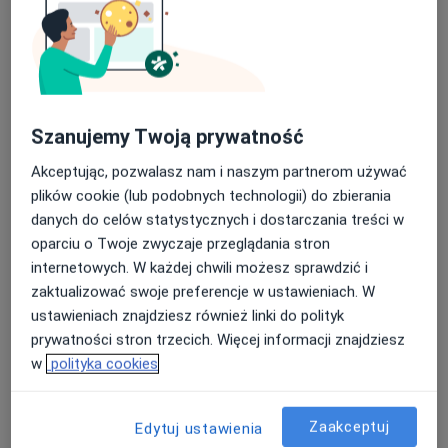
Zobacz wszystkich 7 specjalistów
Brak dostępnych specjalistów z wolnymi terminami w tym centrum medycznym.
Pokaż profil
Szanujemy Twoją prywatność
Akceptując, pozwalasz nam i naszym partnerom używać
plików cookie (lub podobnych technologii) do zbierania
danych do celów statystycznych i dostarczania treści w
oparciu o Twoje zwyczaje przeglądania stron
internetowych. W każdej chwili możesz sprawdzić i
zaktualizować swoje preferencje w ustawieniach. W
Mediss Medical Clinic
ustawieniach znajdziesz również linki do polityk
·
Więcej
Medycyna estetyczna, Ginekologia, Endokrynologia
prywatności stron trzecich. Więcej informacji znajdziesz
1288 opinii
w
polityka cookies
Lotnicza 31, Banino
•
Mapa
Konsultacja endokrynologiczna
240 zł
Zaakceptuj
Edytuj ustawienia