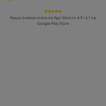
Nasza średnia ocena na App Store to 4.9 i 4.1 na
mgr Bartosz Szczepański
Google Play Store
·
Więcej
Fizjoterapeuta
111 opinii
Lotnicza 113, Banino
•
Mapa
Fizjoterapia Wasilewscy
Masaż leczniczy
160 zł
Specjalista nie oferuje umawiania online pod tym adresem.
Poproś o wizytę