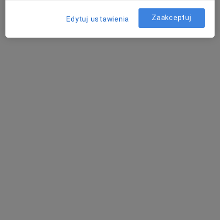
Konsultacja psychologiczna
150 zł
Zaakceptuj
Edytuj ustawienia
Specjalista nie oferuje umawiania online pod tym adresem.
Poproś o wizytę
Nowy profil na ZnanyLekarz
Bezpieczne płatności
Skupienie na pacjencie
dr n. społ. Patrycja Ciurkowska
·
Więcej
Psycholog, Seksuolog
5 opinii