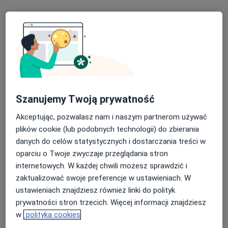
Centrum Psychologiczne Sztuka Harmonii
Bezpłatna konsultacja wstępna - telefoniczna
Darmowa usługa
Specjalista nie oferuje umawiania online pod tym adresem.
Poproś o wizytę
Szanujemy Twoją prywatność
Akceptując, pozwalasz nam i naszym partnerom używać
plików cookie (lub podobnych technologii) do zbierania
danych do celów statystycznych i dostarczania treści w
oparciu o Twoje zwyczaje przeglądania stron
internetowych. W każdej chwili możesz sprawdzić i
mgr Magdalena Borkowska
zaktualizować swoje preferencje w ustawieniach. W
·
Więcej
Psycholog
ustawieniach znajdziesz również linki do polityk
10 opinii
prywatności stron trzecich. Więcej informacji znajdziesz
Tatrzańska 19, Sopot
•
Mapa
w
polityka cookies
Gabinet psychologiczny Magdalena Borkowska