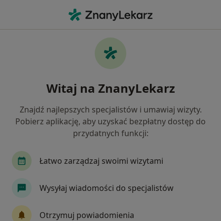
Me
Bezsenność • Sopot, pomorskie
Filtry
• 1
Ubezpieczenie
Map
Bezsenność specjaliści w Sopocie
Witaj na ZnanyLekarz
Jak działają wyniki wyszukiwania
Znajdź najlepszych specjalistów i umawiaj wizyty.
Pobierz aplikację, aby uzyskać bezpłatny dostęp do
Jakiego specjalisty szukasz?
przydatnych funkcji:
Psycholog
Psychiatra
Psychoterapeuta
Łatwo zarządzaj swoimi wizytami
Wysyłaj wiadomości do specjalistów
Otrzymuj powiadomienia