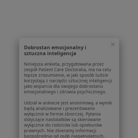
1
2
3
Powiązane wyszukiwania
W pobliżu Sopotu
Bezsenność w Gdańsku
Dobrostan emocjonalny i
Bezsenność w Gdyni
sztuczna inteligencja
Bezsenność w Tczewie
Niniejsza ankieta, przygotowana przez
zespół Patient Care Doctoralia, ma na celu
Bezsenność w Redzie
lepsze zrozumienie, w jaki sposób ludzie
korzystają z narzędzi sztucznej inteligencji
Bezsenność w Rumi
jako wsparcia dla swojego dobrostanu
emocjonalnego i zdrowia psychicznego.
Więcej (12)
Udział w ankiecie jest anonimowy, a wyniki
Więcej w kategorii: W pobliżu Sopotu
będą analizowane i prezentowane
wyłącznie w formie zbiorczej. Pytania
Schorzenia w Sopocie
dotyczące nastolatków są skierowane
Nadciśnienie tętnicze w Sopocie
wyłącznie do rodziców lub opiekunów
prawnych. Nie zbieramy informacji
Choroby układu oddechowego w Sopocie
bezpośrednio od osób niepełnoletnich.