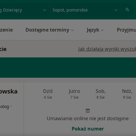
acja, badanie lub nazwisko
miasto lub dzielnica
zenie
Dostępne terminy
Język
Przyjmu
cie
Jak działają wyniki wysz
owska
Dziś
Jutro
Sob,
Ndz,
6 Sie
7 Sie
8 Sie
9 Sie
·
holog
Umawianie online nie jest dostępne
Pokaż numer