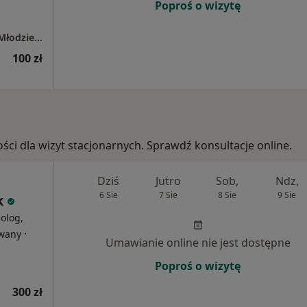
Poproś o wizytę
Poradnia Zdrowia Psychicznego dla Dzieci i Młodzieży
100 zł
ości dla wizyt stacjonarnych. Sprawdź konsultacje online.
Dziś
Jutro
Sob,
Ndz,
6 Sie
7 Sie
8 Sie
9 Sie
k
holog,
·
owany
Umawianie online nie jest dostępne
Poproś o wizytę
300 zł