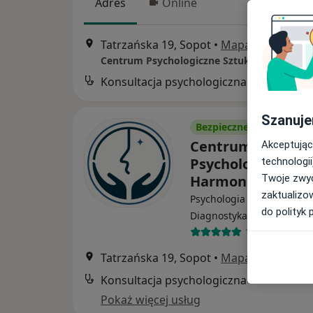
Adres
Online
Tatrzańska 19, Sopot
•
Mapa
Centrum Psychologiczne Sztuka Harmonii
Konsultacja psychologiczna
Szanuje
Bezpieczne płatności
Centrum
Akceptując
Psychologiczne S
technologii
Harmonii
Twoje zwyc
zaktualizo
Psychologia dziecięca,
do polityk 
Diagnostyka, Psychologia
187 opinii
Tatrzańska 19, Sopot
•
Mapa
Konsultacja psychologiczna
Pokaż więcej usług