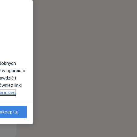
Pon,
Wt,
Śr,
10 Sie
11 Sie
12 Sie
odobnych
i w oparciu o
awdzić i
wnież linki
 cookies
akceptuj