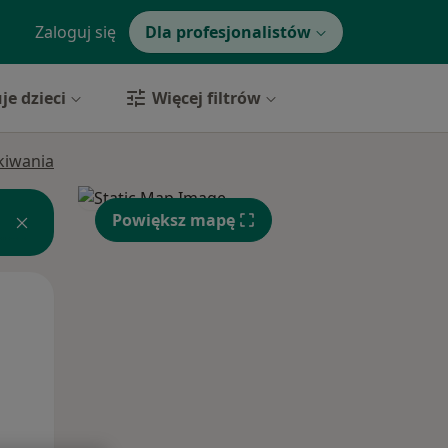
Zaloguj się
Dla profesjonalistów
je dzieci
Więcej filtrów
ukiwania
Powiększ mapę
Pon,
Wt,
Śr,
10 Sie
11 Sie
12 Sie