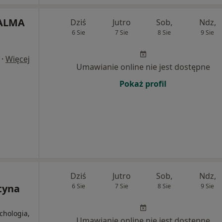
 ALMA
Dziś
Jutro
Sob,
Ndz,
6 Sie
7 Sie
8 Sie
9 Sie
·
Więcej
Umawianie online nie jest dostępne
Pokaż profil
Dziś
Jutro
Sob,
Ndz,
tyna
6 Sie
7 Sie
8 Sie
9 Sie
chologia,
Umawianie online nie jest dostępne