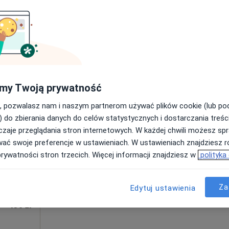
190 zł
my Twoją prywatność
Dziś
Jutro
Sob,
Ndz,
6 Sie
7 Sie
8 Sie
9 Sie
, pozwalasz nam i naszym partnerom używać plików cookie (lub p
ztuka
) do zbierania danych do celów statystycznych i dostarczania treśc
zaje przeglądania stron internetowych. W każdej chwili możesz spr
Umawianie online nie jest dostępne
wać swoje preferencje w ustawieniach. W ustawieniach znajdziesz ró
Pokaż profil
prywatności stron trzecich. Więcej informacji znajdziesz w
polityka
·
Więcej
Za
Edytuj ustawienia
190 zł