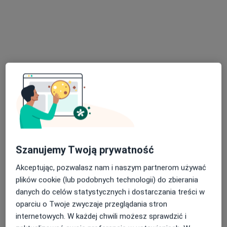
lek. Tomasz Pieniążek
·
Więcej
Lekarz rodzinny
79 opinii
Hlonda 9, Ruda Śląska
•
Mapa
Badania Kierowców Ruda Śląska
Badania kierowców
200 zł
Specjalista nie oferuje umawiania online pod tym adresem.
Szanujemy Twoją prywatność
Poproś o wizytę
Akceptując, pozwalasz nam i naszym partnerom używać
plików cookie (lub podobnych technologii) do zbierania
danych do celów statystycznych i dostarczania treści w
oparciu o Twoje zwyczaje przeglądania stron
internetowych. W każdej chwili możesz sprawdzić i