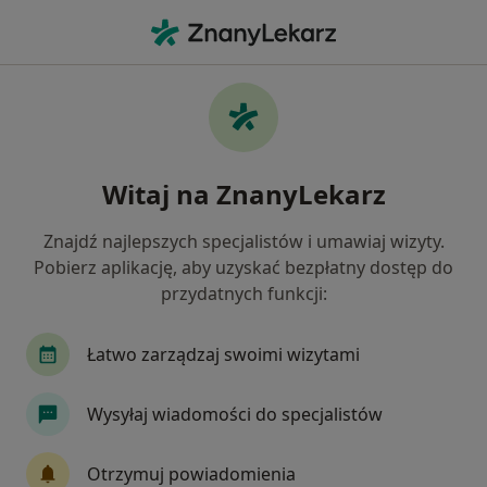
Me
Choroby Układu Moczowego • Ruda Śląska, śląskie
Filtry
• 1
Ubezpieczenie
Map
Choroby układu moczowego specjaliści w
Witaj na ZnanyLekarz
Rudzie Śląskiej
Jak działają wyniki wyszukiwania
Znajdź najlepszych specjalistów i umawiaj wizyty.
Pobierz aplikację, aby uzyskać bezpłatny dostęp do
przydatnych funkcji:
Jakiego specjalisty szukasz?
Urolog
Internista
Chirurg
Kardiolog
Łatwo zarządzaj swoimi wizytami
Wysyłaj wiadomości do specjalistów
Otrzymuj powiadomienia