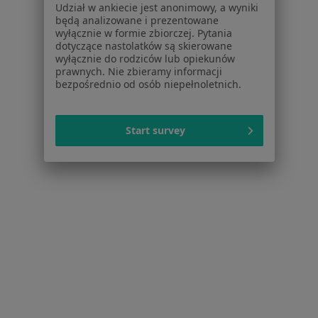
Udział w ankiecie jest anonimowy, a wyniki
Choroby układu moczowego w Chorzowie
będą analizowane i prezentowane
wyłącznie w formie zbiorczej. Pytania
Choroby układu moczowego w Tychach
dotyczące nastolatków są skierowane
wyłącznie do rodziców lub opiekunów
Więcej (14)
prawnych. Nie zbieramy informacji
Więcej w kategorii: W pobliżu Rudy Śląskiej
bezpośrednio od osób niepełnoletnich.
Schorzenia w Rudzie Śląskiej
Nadciśnienie tętnicze w Rudzie Śląskiej
Start survey
Infekcje dróg oddechowych w Rudzie Śląskiej
Choroby wewnętrzne w Rudzie Śląskiej
Choroba niedokrwienna serca w Rudzie Śląskiej
Choroby serca w Rudzie Śląskiej
Więcej (15)
Więcej w kategorii: Schorzenia w Rudzie Śląsk