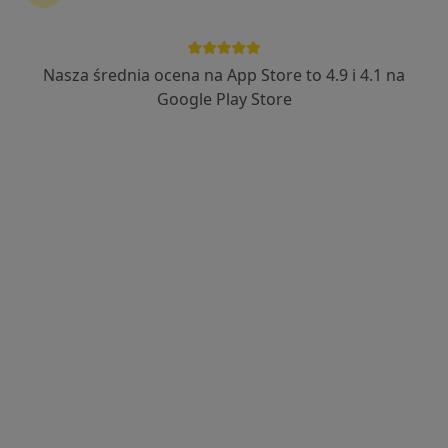
Nasza średnia ocena na App Store to 4.9 i 4.1 na
mgr Hanna Opiołka
Google Play Store
·
Więcej
Fizjoterapeuta
51 opinii
rondo Solidarności 12, Ruda Śląska
•
Mapa
FIZJO-KINETIC Centrum Rehabilitacji i Terapii Manualnej
Konsultacja fizjoterapeutyczna
180 zł
Specjalista nie oferuje umawiania online pod tym adresem.
Poproś o wizytę