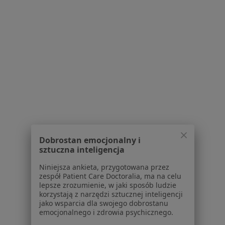
Wolności 64, Chorzów
•
Mapa
Centrum Medyczne Urovita
Konsultacja urologiczna
300 zł
Specjalista nie oferuje umawiania online pod tym adresem.
Poproś o wizytę
1
2
3
Dobrostan emocjonalny i
Powiązane wyszukiwania
sztuczna inteligencja
W pobliżu Rudy Śląskiej
Niniejsza ankieta, przygotowana przez
zespół Patient Care Doctoralia, ma na celu
Choroby układu moczowego w Katowicach
lepsze zrozumienie, w jaki sposób ludzie
korzystają z narzędzi sztucznej inteligencji
Choroby układu moczowego w Gliwicach
jako wsparcia dla swojego dobrostanu
emocjonalnego i zdrowia psychicznego.
Choroby układu moczowego w Sosnowcu