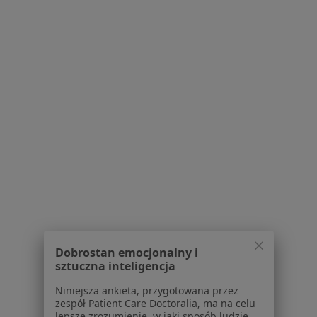
Lekarze
Placówki medyczne
Pytania i odpowiedzi
Usługi i zabiegi
Choroby
Pomoc
Aplikacje mobilne
Blog dla pacjentów
Dla profesjonalistów
Cennik
Dla lekarzy
Dla placówek medycznych
Noa Notes
nowość
Dobrostan emocjonalny i
sztuczna inteligencja
Baza wiedzy
Centrum Pomocy dla Specjalisty
Niniejsza ankieta, przygotowana przez
zespół Patient Care Doctoralia, ma na celu
Kontakt
lepsze zrozumienie, w jaki sposób ludzie