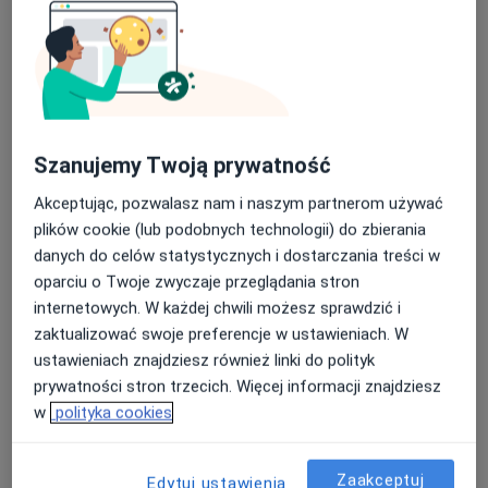
Nasza średnia ocena na App Store to 4.9 i 4.1 na
lek. Katarzyna Kogut-Dębska
Google Play Store
·
Więcej
Kardiolog
42 opinie
Szanujemy Twoją prywatność
Staromłyńska 24, Kolbudy
•
Mapa
Przychodnia Na Wzgórzu
Akceptując, pozwalasz nam i naszym partnerom używać
plików cookie (lub podobnych technologii) do zbierania
Holter ciśnieniowy
od 180 zł
danych do celów statystycznych i dostarczania treści w
Specjalista nie oferuje umawiania online pod tym adresem.
oparciu o Twoje zwyczaje przeglądania stron
internetowych. W każdej chwili możesz sprawdzić i
Poproś o wizytę
zaktualizować swoje preferencje w ustawieniach. W
ustawieniach znajdziesz również linki do polityk
prywatności stron trzecich. Więcej informacji znajdziesz
w
polityka cookies
Zaakceptuj
Edytuj ustawienia