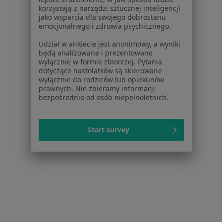
ZnanyLekarz - Strona główna
korzystają z narzędzi sztucznej inteligencji
jako wsparcia dla swojego dobrostanu
ZnanyLekarz Sp. z o.o.
emocjonalnego i zdrowia psychicznego.
ul. Kolejowa 5/7
Udział w ankiecie jest anonimowy, a wyniki
01-217 Warszawa, Polska
będą analizowane i prezentowane
wyłącznie w formie zbiorczej. Pytania
NIP: ⁠7010224868
dotyczące nastolatków są skierowane
KRS: ⁠0000347997
wyłącznie do rodziców lub opiekunów
REGON: ⁠142276657
prawnych. Nie zbieramy informacji
bezpośrednio od osób niepełnoletnich.
Sąd Rejonowy dla m.st. Warszawy w Warszawie XII
Wydział Gospodarczy KRS
Start survey
Facebook
otwiera się w nowej karcie
otwiera się w nowej karcie
otwiera się w nowej karcie
otwiera się w nowej karcie
otwiera się w nowej karci
otwiera się
otwi
Polska
,
Türkiye
,
España
,
Italia
,
Deutschland
,
Česko
,
otwiera się w nowej karcie
otwiera się w nowej karcie
otwiera się w nowej karcie
otwiera się w nowej kar
otwiera się 
otwier
Portugal
,
México
,
Chile
,
Brasil
,
Argentina
,
Perú
,
otwiera się w nowej karc
Colombia