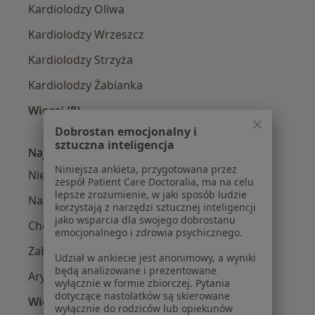
Kardiolodzy Oliwa
Kardiolodzy Wrzeszcz
Kardiolodzy Strzyża
Kardiolodzy Żabianka
Więcej (8)
Więcej w kategorii: Kardiolodzy w pobliżu
Dobrostan emocjonalny i
sztuczna inteligencja
Najczęście leczone choroby
Niniejsza ankieta, przygotowana przez
Niewydolność serca w Gdańsku
zespół Patient Care Doctoralia, ma na celu
lepsze zrozumienie, w jaki sposób ludzie
Nadciśnienie tętnicze w Gdańsku
korzystają z narzędzi sztucznej inteligencji
jako wsparcia dla swojego dobrostanu
Choroba niedokrwienna serca w Gdańsku
emocjonalnego i zdrowia psychicznego.
Zaburzenia rytmu serca w Gdańsku
Udział w ankiecie jest anonimowy, a wyniki
będą analizowane i prezentowane
Arytmia w Gdańsku
wyłącznie w formie zbiorczej. Pytania
dotyczące nastolatków są skierowane
Więcej (15)
wyłącznie do rodziców lub opiekunów