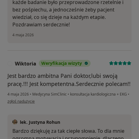
każde badanie było przeprowadzone rzetelnie i
bez pośpiechu, a jednocześnie żeby pacjent
wiedział, co się dzieje na każdym etapie.
Pozdrawiam serdecznie!
4 maja 2026
Wiktoria
Weryfikacja wizyty
W
Jest bardzo ambitna Pani doktor,lubi swoją
pracę.!!! Jest kompetentna.Serdecznie polecam!!
4 maja 2026
•
Medycyna SimClinic
•
konsultacja kardiologiczna + EKG
•
w opinii użytkownika Wiktoria
zgłoś nadużycie
lek. Justyna Rohun
Bardzo dziękuję za tak ciepłe słowa. To dla mnie
ogromna motywacja i przypomnienie, dlaczego