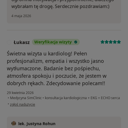
wybrałam tę drogę. Serdecznie pozdrawiam:)
4 maja 2026
Łukasz
Weryfikacja wizyty
Ł
Świetna wizyta u kardiolog! Pełen
profesjonalizm, empatia i wszystko jasno
wytłumaczone. Badanie bez pośpiechu,
atmosfera spokoju i poczucie, że jestem w
dobrych rękach. Zdecydowanie polecam!!
29 kwietnia 2026
•
Medycyna SimClinic
•
konsultacja kardiologiczna + EKG + ECHO serca
w opinii użytkownika Łukasz
•
zgłoś nadużycie
lek. Justyna Rohun