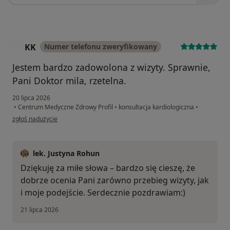
KK
Numer telefonu zweryfikowany
K
Jestem bardzo zadowolona z wizyty. Sprawnie,
Pani Doktor mila, rzetelna.
20 lipca 2026
•
Centrum Medyczne Zdrowy Profil
•
konsultacja kardiologiczna
•
w opinii użytkownika KK
zgłoś nadużycie
lek. Justyna Rohun
Dziękuję za miłe słowa – bardzo się cieszę, że
dobrze ocenia Pani zarówno przebieg wizyty, jak
i moje podejście. Serdecznie pozdrawiam:)
21 lipca 2026