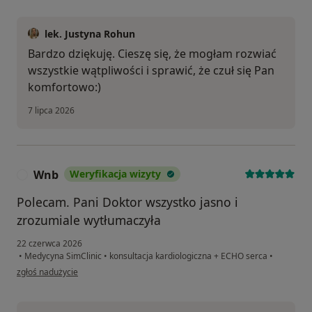
lek. Justyna Rohun
Bardzo dziękuję. Cieszę się, że mogłam rozwiać
wszystkie wątpliwości i sprawić, że czuł się Pan
komfortowo:)
7 lipca 2026
Wnb
Weryfikacja wizyty
W
Polecam. Pani Doktor wszystko jasno i
zrozumiale wytłumaczyła
22 czerwca 2026
•
Medycyna SimClinic
•
konsultacja kardiologiczna + ECHO serca
•
w opinii użytkownika Wnb
zgłoś nadużycie