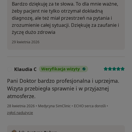
Bardzo dziękuję za te słowa. To dla mnie ważne,
żeby pacjent nie tylko otrzymał dokładną
diagnozę, ale też miał przestrzeń na pytania i
zrozumienie całej sytuacji. Dziękuję za zaufanie i
życzę dużo zdrowia
29 kwietnia 2026
Klaudia C
Weryfikacja wizyty
K
Pani Doktor bardzo profesjonalna i uprzejma.
Wizyta przebiegła sprawnie i w przyjaznej
atmosferze.
28 kwietnia 2026
•
Medycyna SimClinic
•
ECHO serca dorośli
•
w opinii użytkownika Klaudia C
zgłoś nadużycie