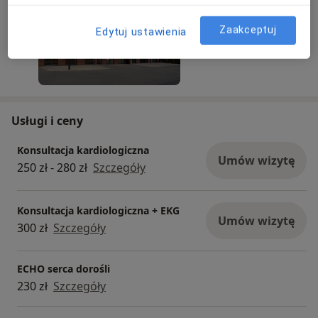
Zaakceptuj
Edytuj ustawienia
Usługi i ceny
Konsultacja kardiologiczna
Umów wizytę
250 zł - 280 zł
Szczegóły
Konsultacja kardiologiczna + EKG
Umów wizytę
300 zł
Szczegóły
ECHO serca dorośli
230 zł
Szczegóły