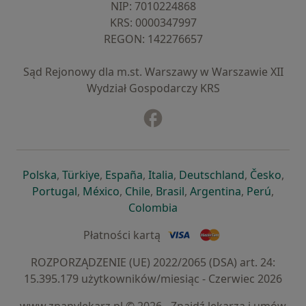
NIP: ⁠7010224868
KRS: ⁠0000347997
REGON: ⁠142276657
Sąd Rejonowy dla m.st. Warszawy w Warszawie XII
Wydział Gospodarczy KRS
Facebook
otwiera się w nowej karcie
otwiera się w nowej karcie
otwiera się w nowej karcie
otwiera się w nowej karcie
otwiera się w nowej karci
otwiera się
otwi
Polska
,
Türkiye
,
España
,
Italia
,
Deutschland
,
Česko
,
otwiera się w nowej karcie
otwiera się w nowej karcie
otwiera się w nowej karcie
otwiera się w nowej kar
otwiera się 
otwier
Portugal
,
México
,
Chile
,
Brasil
,
Argentina
,
Perú
,
otwiera się w nowej karc
Colombia
Płatności kartą
ROZPORZĄDZENIE (UE) 2022/2065 (DSA) art. 24:
15.395.179 użytkowników/miesiąc - Czerwiec 2026