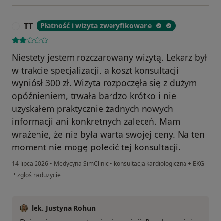
TT
Płatność i wizyta zweryfikowane
T
Niestety jestem rozczarowany wizytą. Lekarz był
w trakcie specjalizacji, a koszt konsultacji
wyniósł 300 zł. Wizyta rozpoczęła się z dużym
opóźnieniem, trwała bardzo krótko i nie
uzyskałem praktycznie żadnych nowych
informacji ani konkretnych zaleceń. Mam
wrażenie, że nie była warta swojej ceny. Na ten
moment nie mogę polecić tej konsultacji.
14 lipca 2026
•
Medycyna SimClinic
•
konsultacja kardiologiczna + EKG
w opinii użytkownika TT
•
zgłoś nadużycie
lek. Justyna Rohun