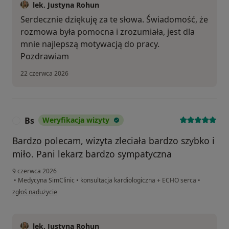
lek. Justyna Rohun
Serdecznie dziękuję za te słowa. Świadomość, że
rozmowa była pomocna i zrozumiała, jest dla
mnie najlepszą motywacją do pracy.
Pozdrawiam
22 czerwca 2026
Bs
Weryfikacja wizyty
B
Bardzo polecam, wizyta zleciała bardzo szybko i
miło. Pani lekarz bardzo sympatyczna
9 czerwca 2026
•
Medycyna SimClinic
•
konsultacja kardiologiczna + ECHO serca
•
w opinii użytkownika Bs
zgłoś nadużycie
lek. Justyna Rohun