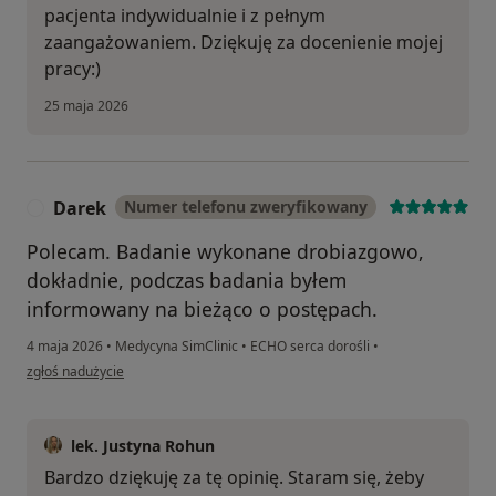
pacjenta indywidualnie i z pełnym
zaangażowaniem. Dziękuję za docenienie mojej
pracy:)
25 maja 2026
Darek
Numer telefonu zweryfikowany
D
Polecam. Badanie wykonane drobiazgowo,
dokładnie, podczas badania byłem
informowany na bieżąco o postępach.
4 maja 2026
•
Medycyna SimClinic
•
ECHO serca dorośli
•
w opinii użytkownika Darek
zgłoś nadużycie
lek. Justyna Rohun
Bardzo dziękuję za tę opinię. Staram się, żeby