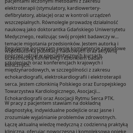
pacjentami leczonymi metodami z zakresu
elektroterapii (stymulatory, kardiowertery-
defibrylatory, ablacje) oraz w kontroli urządzeń
wszczepialnych. Równolegle prowadzę działalność
naukową jako doktorantka Gdańskiego Uniwersytetu
Medycznego, realizując swój projekt badawczy w
temacie migotania przedsionków. Jestem autorką i
Regularnie poszerzam swoje kompetencje zawodowe
współautorką publikacji naukowych oraz aktywną
poprzez udział w specjalistycznych kursach,
uczestniczką konferencji i członkiem badań
szkoleniach oraz konferencjach krajowych i
klinicznych.
międzynarodowych, w szczególności z zakresu
echokardiografii, elektrokardiografii i elektroterapii
serca. Jestem członkinią Polskiego oraz Europejskiego
Towarzystwa Kardiologicznego, Asocjacji
Echokardiografii oraz Asocjacji Rytmu Serca PTK.
W pracy z pacjentem stawiam na dokładną
diagnostykę, indywidualne podejście oraz jasne i
zrozumiałe wyjaśnianie problemów zdrowotnych.
Łączę aktualną wiedzę medyczną z codzienną praktyką
kliniczną, oferując nowoczesną i kompleksową opiekę