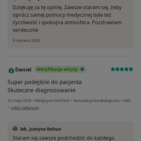
Dziękuję za tę opinię. Zawsze staram się, żeby
oprócz samej pomocy medycznej była też
życzliwość i spokojna atmosfera. Pozdrawiam
serdecznie
9 czerwca 2026
Daniel
Weryfikacja wizyty
D
Super podejście do pacjenta
Skuteczne diagnozowanie
25 maja 2026
•
Medycyna SimClinic
•
konsultacja kardiologiczna + EKG
w opinii użytkownika Daniel
•
zgłoś nadużycie
lek. Justyna Rohun
Staram się zawsze podchodzić do każdego