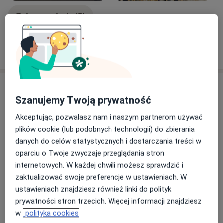
Zobacz galerię (8)
Pokaż więcej
o doświadczeniu
Aktualności
Szanujemy Twoją prywatność
lek. Justyna Rohun
Wajdeloty 12A, 80-437 Gdańsk
Akceptując, pozwalasz nam i naszym partnerom używać
plików cookie (lub podobnych technologii) do zbierania
Zapraszam pacjentów dorosłych na wizyty
danych do celów statystycznych i dostarczania treści w
prywatne do kliniki prywatnej Medycyna SimClinic
oparciu o Twoje zwyczaje przeglądania stron
w samym sercu Gdańska-Wrzeszcza. Komfortowe
internetowych. W każdej chwili możesz sprawdzić i
wnętrza, obsługa na najwyższym poziomie -
zaktualizować swoje preferencje w ustawieniach. W
zapraszam do umawiania online jak i
ustawieniach znajdziesz również linki do polityk
telefonicznie!
Dowiedz się więcej
prywatności stron trzecich. Więcej informacji znajdziesz
27/02/2026
w
polityka cookies