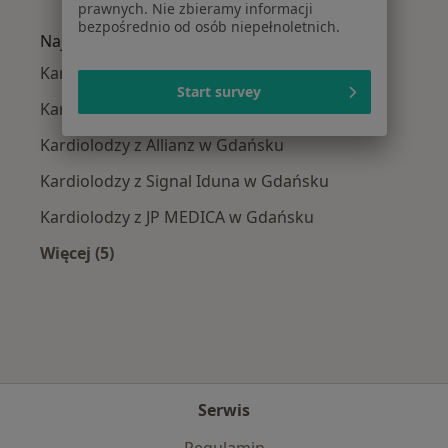
Więcej w kategorii: Najczęście leczone chorob
prawnych. Nie zbieramy informacji
bezpośrednio od osób niepełnoletnich.
Najpopularniejsze ubezpieczenia
Kardiolodzy z TU Zdrowie w Gdańsku
Start survey
Kardiolodzy z Medicover w Gdańsku
Kardiolodzy z Allianz w Gdańsku
Kardiolodzy z Signal Iduna w Gdańsku
Kardiolodzy z JP MEDICA w Gdańsku
Więcej (5)
Więcej w kategorii: Najpopularniejsze ubezpie
Serwis