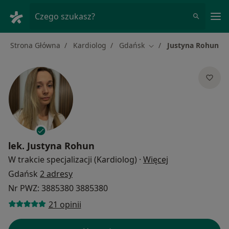
Me
Czego szukasz?
Strona Główna
Kardiolog
Gdańsk
Justyna Rohun
Zmień miasto
lek.
Justyna Rohun
O specjalizacja
W trakcie specjalizacji (Kardiolog)
·
Więcej
Gdańsk
2 adresy
Nr PWZ: 3885380 3885380
21 opinii