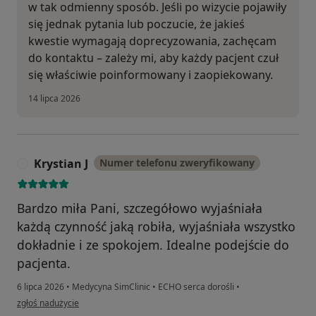
w tak odmienny sposób. Jeśli po wizycie pojawiły
się jednak pytania lub poczucie, że jakieś
kwestie wymagają doprecyzowania, zachęcam
do kontaktu – zależy mi, aby każdy pacjent czuł
się właściwie poinformowany i zaopiekowany.
14 lipca 2026
Krystian J
Numer telefonu zweryfikowany
K
Bardzo miła Pani, szczegółowo wyjaśniała
każdą czynność jaką robiła, wyjaśniała wszystko
dokładnie i ze spokojem. Idealne podejście do
pacjenta.
6 lipca 2026
•
Medycyna SimClinic
•
ECHO serca dorośli
•
w opinii użytkownika Krystian J
zgłoś nadużycie