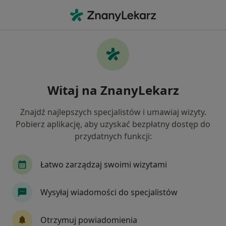
Me
Alergia • Ciechanów, mazowieckie
Filtry
• 1
Ubezpieczenie
Map
Alergia specjaliści w Ciechanowie
Witaj na ZnanyLekarz
Jak działają wyniki wyszukiwania
Znajdź najlepszych specjalistów i umawiaj wizyty.
Pobierz aplikację, aby uzyskać bezpłatny dostęp do
Jakiego specjalisty szukasz?
przydatnych funkcji:
Dermatolog
Pediatra
Pulmonolog
Al
Łatwo zarządzaj swoimi wizytami
Wysyłaj wiadomości do specjalistów
Otrzymuj powiadomienia