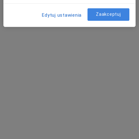
Zaakceptuj
Edytuj ustawienia
lek. Bożena Sztuc
·
Więcej
Pediatra, Pulmonolog, Alergolog
Narutowicza 20, Ciechanów
•
Mapa
Eskulap Centrum Medyczne w Ciechanowie
Konsultacja pediatryczna
Brak ceny
Specjalista nie oferuje umawiania online pod tym adresem.
Poproś o wizytę