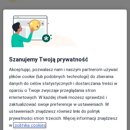
Nasza średnia ocena na App Store to 4.9 i 4.1 na
Bezpieczne płatności
Google Play Store
lek. Jolanta Mroczyńska
·
Więcej
Dermatolog
587 opinii
Płocka 42, Pęchcin, Ciechanów
•
Mapa
Szanujemy Twoją prywatność
Klinika Zdrowia i Urody Madame
Akceptując, pozwalasz nam i naszym partnerom używać
Konsultacja dermatologiczna
od 300 zł
plików cookie (lub podobnych technologii) do zbierania
Specjalista nie oferuje umawiania online pod tym adresem.
danych do celów statystycznych i dostarczania treści w
oparciu o Twoje zwyczaje przeglądania stron
Poproś o wizytę
internetowych. W każdej chwili możesz sprawdzić i
zaktualizować swoje preferencje w ustawieniach. W
ustawieniach znajdziesz również linki do polityk
prywatności stron trzecich. Więcej informacji znajdziesz
w
polityka cookies