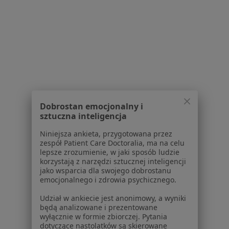
Usługi i zabiegi
Choroby
Pomoc
Aplikacje mobilne
Blog dla pacjentów
Dla profesjonalistów
Cennik
Dobrostan emocjonalny i
Dla lekarzy
sztuczna inteligencja
Dla placówek medycznych
Noa Notes
nowość
Niniejsza ankieta, przygotowana przez
zespół Patient Care Doctoralia, ma na celu
Baza wiedzy
lepsze zrozumienie, w jaki sposób ludzie
Centrum Pomocy dla Specjalisty
korzystają z narzędzi sztucznej inteligencji
jako wsparcia dla swojego dobrostanu
Kontakt
emocjonalnego i zdrowia psychicznego.
ZnanyLekarz - Strona główna
Udział w ankiecie jest anonimowy, a wyniki
ZnanyLekarz Sp. z o.o.
będą analizowane i prezentowane
ul. Kolejowa 5/7
wyłącznie w formie zbiorczej. Pytania
01-217 Warszawa, Polska
dotyczące nastolatków są skierowane