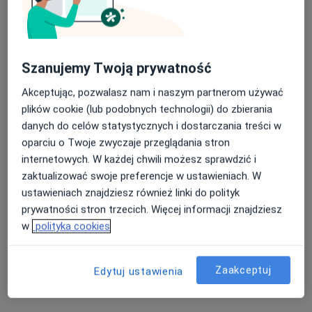
Szanujemy Twoją prywatność
Akceptując, pozwalasz nam i naszym partnerom używać
Medicare Gliwice
plików cookie (lub podobnych technologii) do zbierania
·
Więcej
Stomatologia, Ortopedia, Ginekologia
danych do celów statystycznych i dostarczania treści w
273 opinie
oparciu o Twoje zwyczaje przeglądania stron
internetowych. W każdej chwili możesz sprawdzić i
Kozielska 325, Gliwice
•
Mapa
zaktualizować swoje preferencje w ustawieniach. W
Konsultacja protetyczna
100 zł
ustawieniach znajdziesz również linki do polityk
Pokaż więcej usług
prywatności stron trzecich. Więcej informacji znajdziesz
w
polityka cookies
lek. Dominika Sikora
lek. Karolina
lek. Aleksandra
Zaakceptuj
Edytuj ustawienia
ginekolog
Czekańska
Kropieniewicz
urolog
endokrynolog