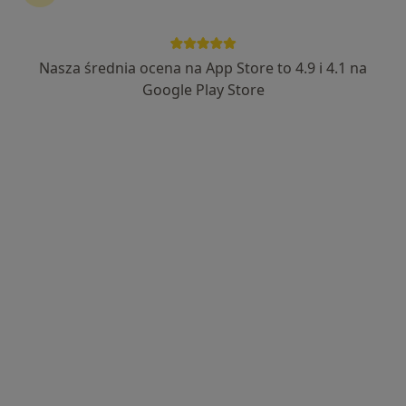
Nasza średnia ocena na App Store to 4.9 i 4.1 na
lek. Marta Legutko
Google Play Store
·
Więcej
Endokrynolog
36 opinii
Kozielska 325, Gliwice
•
Mapa
Medicare Gliwice
Konsultacja endokrynologiczna
250 zł
Specjalista nie oferuje umawiania online pod tym adresem.
Poproś o wizytę