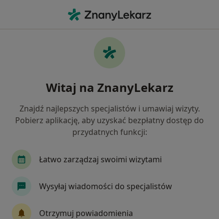
Me
Guzy Tarczycy • Kędzierzyn-Koźle, opolskie
Filtry
• 1
Ubezpieczenie
Map
Guzy tarczycy specjaliści w Kędzierzynie-
Witaj na ZnanyLekarz
Koźlu
Jak działają wyniki wyszukiwania
Znajdź najlepszych specjalistów i umawiaj wizyty.
Pobierz aplikację, aby uzyskać bezpłatny dostęp do
przydatnych funkcji:
Jakiego specjalisty szukasz?
Endokrynolog
Internista
Radiolog
C
Łatwo zarządzaj swoimi wizytami
Wysyłaj wiadomości do specjalistów
Otrzymuj powiadomienia