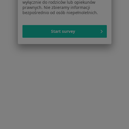
wyłącznie do rodziców lub opiekunów
dane pozyskaliśmy samodzielnie
prawnych. Nie zbieramy informacji
Polityka cookies
bezpośrednio od osób niepełnoletnich.
Jak działają wyniki wyszukiwania
Dostępność
O nas
Start survey
Praca
Rekrutujemy!
Partnerzy
Centrum prasowe
Kontakt
Dla pacjentów
Lekarze
Placówki medyczne
Pytania i odpowiedzi
Usługi i zabiegi
Choroby
Pomoc
Aplikacje mobilne
Blog dla pacjentów