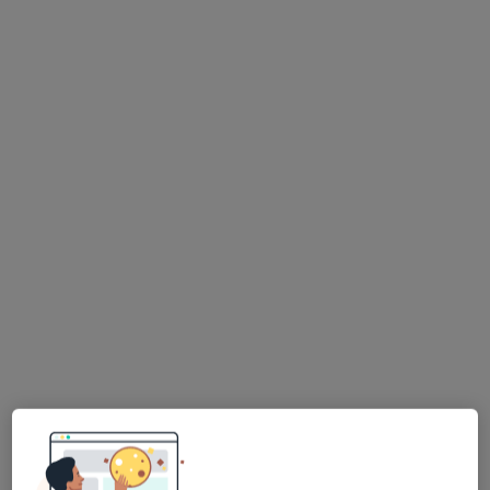
lek. Michał Staszewski
·
Więcej
Radiolog
98 opinii
Adres 1
Adres 2
plac Żeromskiego 1/3, Strzelce Opolskie
•
Mapa
MI CLINIC
Konsultacja radiologiczna
250 zł
Specjalista nie oferuje umawiania online pod tym adresem.
Poproś o wizytę