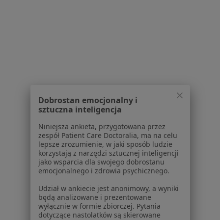
Koźlu
Niedoczynność tarczycy w Kędzierzynie-Koźlu
Więcej (15)
Więcej w kategorii: Schorzenia w Kędzierzynie
Guzy Tarczycy Specjaliści W Kędzierzynie-Koźlu
Dobrostan emocjonalny i
sztuczna inteligencja
Niniejsza ankieta, przygotowana przez
zespół Patient Care Doctoralia, ma na celu
lepsze zrozumienie, w jaki sposób ludzie
korzystają z narzędzi sztucznej inteligencji
Serwis
jako wsparcia dla swojego dobrostanu
emocjonalnego i zdrowia psychicznego.
Regulamin
Udział w ankiecie jest anonimowy, a wyniki
Polityka prywatności pacjentów
będą analizowane i prezentowane
Polityka prywatności profesjonalistów
wyłącznie w formie zbiorczej. Pytania
Polityka prywatności dla profesjonalistów, których
dotyczące nastolatków są skierowane