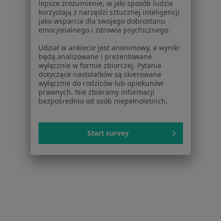
lepsze zrozumienie, w jaki sposób ludzie
Placówki medyczne
korzystają z narzędzi sztucznej inteligencji
Pytania i odpowiedzi
jako wsparcia dla swojego dobrostanu
emocjonalnego i zdrowia psychicznego.
Usługi i zabiegi
Choroby
Udział w ankiecie jest anonimowy, a wyniki
Pomoc
będą analizowane i prezentowane
wyłącznie w formie zbiorczej. Pytania
Aplikacje mobilne
dotyczące nastolatków są skierowane
Blog dla pacjentów
wyłącznie do rodziców lub opiekunów
prawnych. Nie zbieramy informacji
Dla profesjonalistów
bezpośrednio od osób niepełnoletnich.
Cennik
Dla lekarzy
Start survey
Dla placówek medycznych
Noa Notes
nowość
Baza wiedzy
Centrum Pomocy dla Specjalisty
Kontakt
ZnanyLekarz - Strona główna
ZnanyLekarz Sp. z o.o.