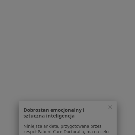
Serwis
Regulamin
Polityka prywatności pacjentów
Polityka prywatności profesjonalistów
Polityka prywatności dla profesjonalistów, których
dane pozyskaliśmy samodzielnie
Polityka cookies
Jak działają wyniki wyszukiwania
Dostępność
O nas
Praca
Rekrutujemy!
Partnerzy
Centrum prasowe
Dobrostan emocjonalny i
Kontakt
sztuczna inteligencja
Dla pacjentów
Niniejsza ankieta, przygotowana przez
zespół Patient Care Doctoralia, ma na celu
Lekarze