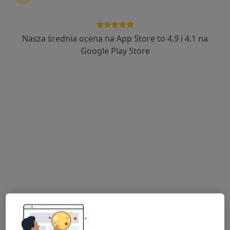
Nasza średnia ocena na App Store to 4.9 i 4.1 na
Andrzej Pecka
Google Play Store
·
Więcej
Kardiolog, Internista
424 opinie
Adres 1
Adres 2
Online
Dziedzictwa Jana Pawła II 12, Puck
•
Mapa
Prywatna Praktyka Lekarska Andrzej Pecka
Konsultacja kardiologiczna
300 zł
Specjalista nie oferuje umawiania online pod tym adresem.
Poproś o wizytę