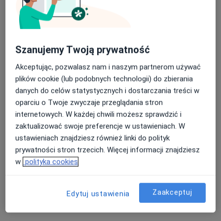
Szanujemy Twoją prywatność
Akceptując, pozwalasz nam i naszym partnerom używać
lek. Agnieszka Owczarek
plików cookie (lub podobnych technologii) do zbierania
·
Więcej
danych do celów statystycznych i dostarczania treści w
Nefrolog, Internista, Dietetyk
58 opinii
oparciu o Twoje zwyczaje przeglądania stron
internetowych. W każdej chwili możesz sprawdzić i
Adres
Online
zaktualizować swoje preferencje w ustawieniach. W
ustawieniach znajdziesz również linki do polityk
prywatności stron trzecich. Więcej informacji znajdziesz
1 Maja 13 A, Puck
•
Mapa
w
polityka cookies
Szpital Pucki
Konsultacja nefrologiczna
250 zł
Zaakceptuj
Specjalista nie oferuje umawiania online pod tym adresem.
Edytuj ustawienia
Poproś o wizytę