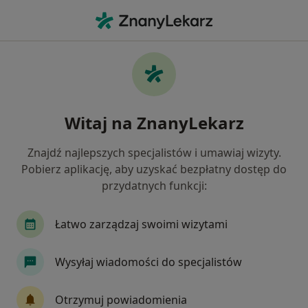
Me
Choroby Narządów Wewnętrznych • Puck, pomorskie
Filtry
• 1
Ubezpieczenie
Map
Choroby narządów wewnętrznych
Witaj na ZnanyLekarz
specjaliści w Pucku
Jak działają wyniki wyszukiwania
Znajdź najlepszych specjalistów i umawiaj wizyty.
Pobierz aplikację, aby uzyskać bezpłatny dostęp do
przydatnych funkcji:
Jakiego specjalisty szukasz?
Internista
Pediatra
Chirurg
Kardiolo
Łatwo zarządzaj swoimi wizytami
Wysyłaj wiadomości do specjalistów
Otrzymuj powiadomienia