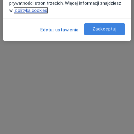
prywatności stron trzecich. Więcej informacji znajdziesz
w
polityka cookies
Zaakceptuj
Edytuj ustawienia
STERMED Marcin Sternicki
·
Więcej
Radiologia, Ginekologia, Medycyna rodzinna
505 opinii
Adres 1
Adres 2
ul. I Brygady Pancernej Wojska Polskiego 36, Wejherowo
•
Mapa
Konsultacja fizjoterapeutyczna
100 zł
Pokaż więcej usług