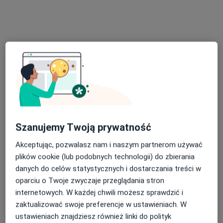
lek. Radosław Wróblewski
·
Więcej
Neurolog
23 opinie
Adres 1
Adres 2
Adres 3
Szanujemy Twoją prywatność
ul. I Brygady Pancernej Wojska Polskiego 36, Wejherowo
•
Mapa
Akceptując, pozwalasz nam i naszym partnerom używać
STERMED Marcin Sternicki
plików cookie (lub podobnych technologii) do zbierania
Konsultacja neurologiczna
300 zł
danych do celów statystycznych i dostarczania treści w
oparciu o Twoje zwyczaje przeglądania stron
Specjalista nie oferuje umawiania online pod tym adresem.
internetowych. W każdej chwili możesz sprawdzić i
zaktualizować swoje preferencje w ustawieniach. W
Poproś o wizytę
ustawieniach znajdziesz również linki do polityk