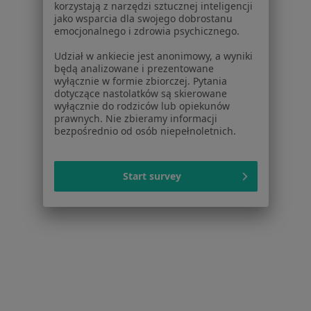
Partnerzy
korzystają z narzędzi sztucznej inteligencji
jako wsparcia dla swojego dobrostanu
Centrum prasowe
emocjonalnego i zdrowia psychicznego.
Kontakt
Udział w ankiecie jest anonimowy, a wyniki
Dla pacjentów
będą analizowane i prezentowane
wyłącznie w formie zbiorczej. Pytania
Lekarze
dotyczące nastolatków są skierowane
wyłącznie do rodziców lub opiekunów
Placówki medyczne
prawnych. Nie zbieramy informacji
Pytania i odpowiedzi
bezpośrednio od osób niepełnoletnich.
Usługi i zabiegi
Choroby
Pomoc
Start survey
Aplikacje mobilne
Blog dla pacjentów
Dla profesjonalistów
Cennik
Dla lekarzy
Dla placówek medycznych