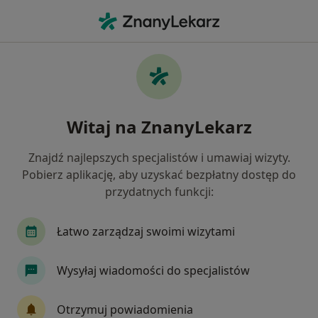
Me
Choroby Neurologiczne • Puck, pomorskie
Filtry
• 1
Ubezpieczenie
Map
Choroby neurologiczne specjaliści w Pucku
Witaj na ZnanyLekarz
Jak działają wyniki wyszukiwania
Znajdź najlepszych specjalistów i umawiaj wizyty.
Pobierz aplikację, aby uzyskać bezpłatny dostęp do
Jakiego specjalisty szukasz?
przydatnych funkcji:
Neurolog
Ginekolog
Internista
Psyc
Łatwo zarządzaj swoimi wizytami
Wysyłaj wiadomości do specjalistów
Otrzymuj powiadomienia