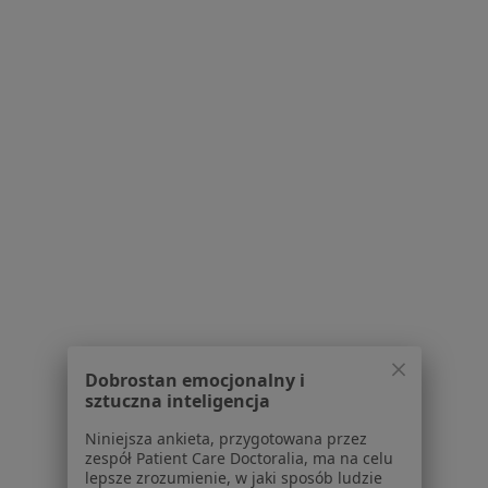
Strona Główna
Choroby
Choroby Neurologiczne
Zmień mi
Puck
Zmień miasto
Serwis
Regulamin
Polityka prywatności pacjentów
Polityka prywatności profesjonalistów
Polityka prywatności dla profesjonalistów, których
dane pozyskaliśmy samodzielnie
Polityka cookies
Dobrostan emocjonalny i
Jak działają wyniki wyszukiwania
sztuczna inteligencja
Dostępność
Niniejsza ankieta, przygotowana przez
O nas
zespół Patient Care Doctoralia, ma na celu
Praca
Rekrutujemy!
lepsze zrozumienie, w jaki sposób ludzie