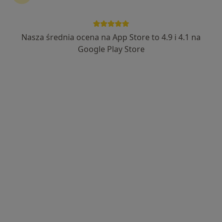
Nasza średnia ocena na App Store to 4.9 i 4.1 na
lek. Dorota Senwicka
Google Play Store
·
Więcej
Neurolog
21 opinii
Adres 1
Adres 2
Dziedzictwa Jana Pawła II 12, Puck
•
Mapa
Gabinet Neurologiczny Dorota Senwicka
Konsultacja neurologiczna
250 zł
Specjalista nie oferuje umawiania online pod tym adresem.
Poproś o wizytę