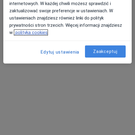
internetowych. W każdej chwili możesz sprawdzić i
zaktualizować swoje preferencje w ustawieniach. W
Poproś o wizytę
ustawieniach znajdziesz również linki do polityk
prywatności stron trzecich. Więcej informacji znajdziesz
w
polityka cookies
Zaakceptuj
Edytuj ustawienia
Piotr Adamkiewicz
Chirurg, Urolog, Chirurg dziecięcy
74 opinie
Adres 1
Adres 2
Adres 3
A. Piechowskiego 36, Kościerzyna
•
Mapa
Szpital Specjalistyczny w Kościerzynie