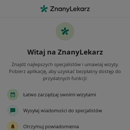
Me
Chirurg • Kościerzyna, pomorskie
Filtry
Ubezpieczenie
Mapa
Polecani chirurdzy w Kościerzynie
Witaj na ZnanyLekarz
Jak działają wyniki wyszukiwania
Znajdź najlepszych specjalistów i umawiaj wizyty.
Pobierz aplikację, aby uzyskać bezpłatny dostęp do
Wybierz swoje ubezpieczenie
przydatnych funkcji:
Łatwo zarządzaj swoimi wizytami
Wysyłaj wiadomości do specjalistów
Otrzymuj powiadomienia