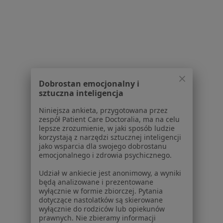
Więcej (11)
Więcej w kategorii: W pobliżu Kościerzyny
Najczęstsze schorzenia
Choroby tarczycy Kościerzyna
Rak jelita grubego Kościerzyna
Dobrostan emocjonalny i
Rak piersi Kościerzyna
sztuczna inteligencja
Choroba uchyłkowa jelit Kościerzyna
Niniejsza ankieta, przygotowana przez
zespół Patient Care Doctoralia, ma na celu
Choroby jelit Kościerzyna
lepsze zrozumienie, w jaki sposób ludzie
korzystają z narzędzi sztucznej inteligencji
Więcej (14)
jako wsparcia dla swojego dobrostanu
Więcej w kategorii: Najczęstsze schorzenia
emocjonalnego i zdrowia psychicznego.
Udział w ankiecie jest anonimowy, a wyniki
będą analizowane i prezentowane
Strona Główna
Chirurg
Kościerzyna
Zmień miasto
wyłącznie w formie zbiorczej. Pytania
dotyczące nastolatków są skierowane
wyłącznie do rodziców lub opiekunów
prawnych. Nie zbieramy informacji