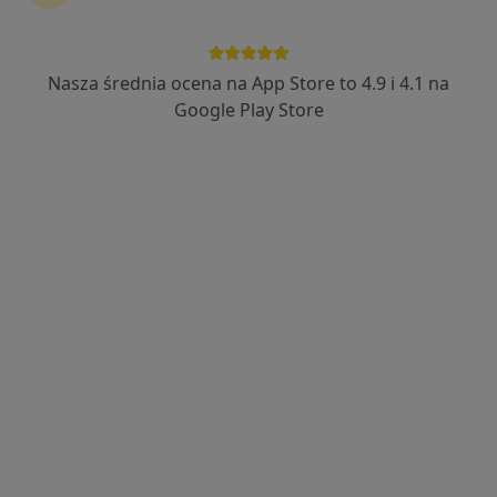
prof. dr hab. n. med. Wojciech
Makarewicz
Nasza średnia ocena na App Store to 4.9 i 4.1 na
·
Więcej
Chirurg, Bariatra, Chirurg onkologiczny
Google Play Store
184 opinie
Adres 1
Adres 2
Józefa Hallera 3, Kościerzyna
•
Mapa
Lekarz Pomorze
Konsultacja chirurgiczna
500 zł
Specjalista nie oferuje umawiania online pod tym adresem.
Poproś o wizytę