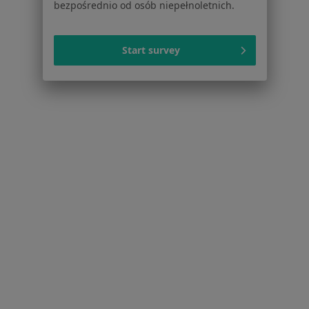
bezpośrednio od osób niepełnoletnich.
Serwis
Start survey
Regulamin
Polityka prywatności pacjentów
Polityka prywatności profesjonalistów
Polityka prywatności dla profesjonalistów, których
dane pozyskaliśmy samodzielnie
Polityka cookies
Jak działają wyniki wyszukiwania
Dostępność
O nas
Praca
Rekrutujemy!
Partnerzy
Centrum prasowe
Kontakt
Dla pacjentów