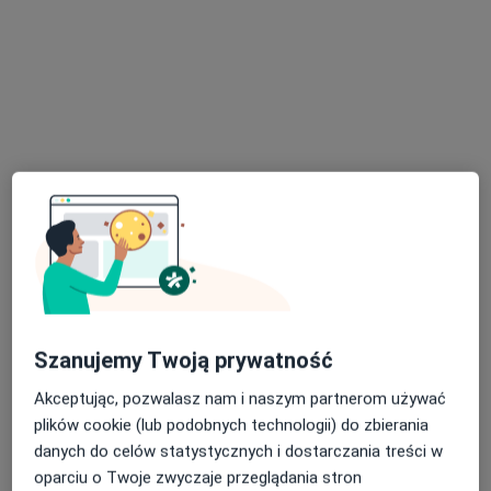
Brak dostępnych specjalistów z wolnymi terminami w tym centrum medycznym.
Pokaż profil
dr n. med. Marcin Giaro
·
Więcej
Chirurg, Chirurg naczyniowy, Flebolog
189 opinii
Szanujemy Twoją prywatność
Klasztorna 7a, Kościerzyna
•
Mapa
Akceptując, pozwalasz nam i naszym partnerom używać
Specjalistyczny NZOZ "SALUS"
plików cookie (lub podobnych technologii) do zbierania
Konsultacja chirurga naczyniowego
Brak ceny
danych do celów statystycznych i dostarczania treści w
oparciu o Twoje zwyczaje przeglądania stron
Specjalista nie oferuje umawiania online pod tym adresem.