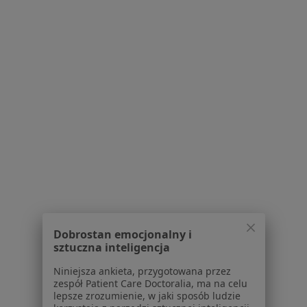
lek. Sławomir Karoń
·
Więcej
Chirurg
33 opinie
ul.11 Listopada 2/4, Zawiercie
•
Mapa
Specjalistyczna Praktyka Lekarska lek.med. S. Karoń
Konsultacja chirurgiczna
Brak ceny
Specjalista nie oferuje umawiania online pod tym adresem.
Poproś o wizytę
Dobrostan emocjonalny i
sztuczna inteligencja
Niniejsza ankieta, przygotowana przez
zespół Patient Care Doctoralia, ma na celu
lepsze zrozumienie, w jaki sposób ludzie