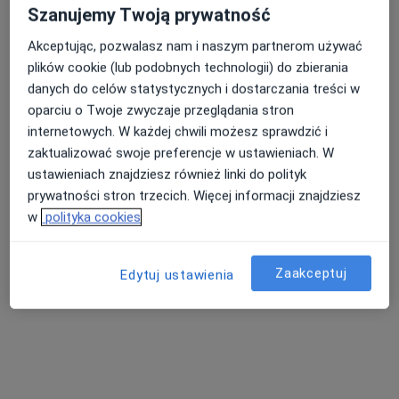
Szanujemy Twoją prywatność
Akceptując, pozwalasz nam i naszym partnerom używać
plików cookie (lub podobnych technologii) do zbierania
danych do celów statystycznych i dostarczania treści w
oparciu o Twoje zwyczaje przeglądania stron
internetowych. W każdej chwili możesz sprawdzić i
zaktualizować swoje preferencje w ustawieniach. W
ustawieniach znajdziesz również linki do polityk
dr n. med. Krzysztof Jędrosz
prywatności stron trzecich. Więcej informacji znajdziesz
·
Więcej
Chirurg, Chirurg onkologiczny, Proktolog
w
polityka cookies
29 opinii
Krasickiego 1, Dąbrowa Górnicza
•
Mapa
Zaakceptuj
Edytuj ustawienia
Niepubliczny Specjalistyczny Zakład Opieki Zdrowotnej "SMEK-MED"
Konsultacja chirurgiczna
Brak ceny
Specjalista nie oferuje umawiania online pod tym adresem.
Poproś o wizytę