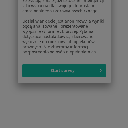
korzystają z narzędzi sztucznej inteligencji
jako wsparcia dla swojego dobrostanu
emocjonalnego i zdrowia psychicznego.
Udział w ankiecie jest anonimowy, a wyniki
będą analizowane i prezentowane
dr n. med. Marcin Maruszewski
wyłącznie w formie zbiorczej. Pytania
dotyczące nastolatków są skierowane
·
Więcej
Chirurg, Kardiolog, Biegły sądowy
wyłącznie do rodziców lub opiekunów
prawnych. Nie zbieramy informacji
Aleja Wolności 25, Myszków
•
Mapa
bezpośrednio od osób niepełnoletnich.
CompassMedica Poradnia - Gabinet Konsultacyjny
Konsultacja kardiochirurgiczna
150 zł
Start survey
Specjalista nie oferuje umawiania online pod tym adresem.
Poproś o wizytę