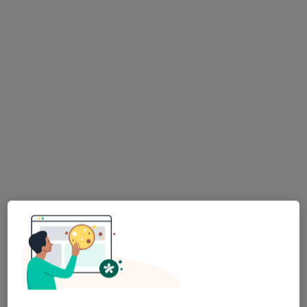
Poliklinika Dąbrowska Prinn Sp. z o.o.
·
Więcej
Chirurgia, Interna, Kardiologia
617 opinii
Al. Józefa Piłsudskiego 92, Dąbrowa Górnicza
•
Mapa
Konsultacja proktologiczna
250 zł
lek. Robert Krzysztof
Stępień
proktolog
Brak dostępnych specjalistów z wolnymi terminami w tym centrum medycznym.
Pokaż profil