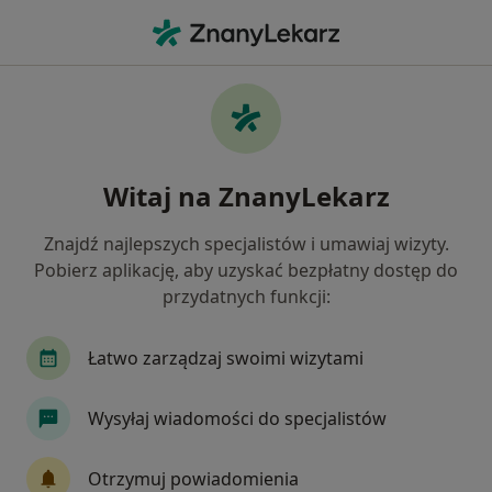
Me
Chirurg • Łazy, Śląskie
Filtry
Ubezpieczenie
Mapa
Polecani chirurdzy w Łazach
Witaj na ZnanyLekarz
Jak działają wyniki wyszukiwania
Znajdź najlepszych specjalistów i umawiaj wizyty.
Pobierz aplikację, aby uzyskać bezpłatny dostęp do
Wybierz swoje ubezpieczenie
przydatnych funkcji:
Allianz
JP MEDICA
LUX MED
Medicov
Łatwo zarządzaj swoimi wizytami
Wysyłaj wiadomości do specjalistów
Otrzymuj powiadomienia