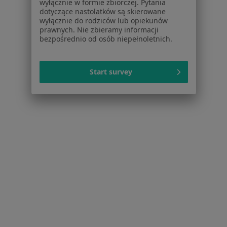
Kontakt
wyłącznie w formie zbiorczej. Pytania
dotyczące nastolatków są skierowane
wyłącznie do rodziców lub opiekunów
Dla pacjentów
prawnych. Nie zbieramy informacji
bezpośrednio od osób niepełnoletnich.
Lekarze
Placówki medyczne
Pytania i odpowiedzi
Start survey
Usługi i zabiegi
Choroby
Pomoc
Aplikacje mobilne
Blog dla pacjentów
Dla profesjonalistów
Cennik
Dla lekarzy
Dla placówek medycznych
Noa Notes
nowość
Baza wiedzy
Centrum Pomocy dla Specjalisty