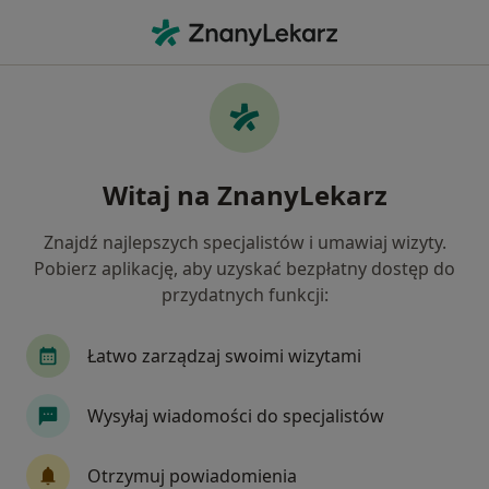
Me
Chirurg • Białobrzegi, mazowieckie
Filtry
Ubezpieczenie
Mapa
Polecani chirurdzy w Białobrzegach
Witaj na ZnanyLekarz
Jak działają wyniki wyszukiwania
Znajdź najlepszych specjalistów i umawiaj wizyty.
Pobierz aplikację, aby uzyskać bezpłatny dostęp do
Wybierz swoje ubezpieczenie
przydatnych funkcji:
Łatwo zarządzaj swoimi wizytami
Wysyłaj wiadomości do specjalistów
Otrzymuj powiadomienia