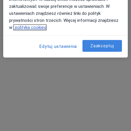
zaktualizować swoje preferencje w ustawieniach. W
Chirurg
ustawieniach znajdziesz również linki do polityk
Spacerowa 10a, Białobrzegi
•
Mapa
prywatności stron trzecich. Więcej informacji znajdziesz
Centrum Medyczne KARDIOSYSTEM
w
polityka cookies
Konsultacja chirurgiczna
Brak ceny
Specjalista nie oferuje umawiania online pod tym adresem.
Zaakceptuj
Edytuj ustawienia
Poproś o wizytę
Dostępni specjaliści
Specjaliści znajdują się poza Białobrzegi,
mazowieckie, w obszarach bliskich Twojemu
wyszukiwaniu.