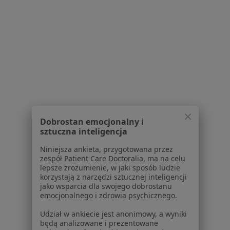
Serwis
Regulamin
Polityka prywatności pacjentów
Polityka prywatności profesjonalistów
Polityka prywatności dla profesjonalistów, których
Dobrostan emocjonalny i
sztuczna inteligencja
dane pozyskaliśmy samodzielnie
Polityka cookies
Niniejsza ankieta, przygotowana przez
Jak działają wyniki wyszukiwania
zespół Patient Care Doctoralia, ma na celu
lepsze zrozumienie, w jaki sposób ludzie
Dostępność
korzystają z narzędzi sztucznej inteligencji
O nas
jako wsparcia dla swojego dobrostanu
Praca
emocjonalnego i zdrowia psychicznego.
Rekrutujemy!
Partnerzy
Udział w ankiecie jest anonimowy, a wyniki
Centrum prasowe
będą analizowane i prezentowane