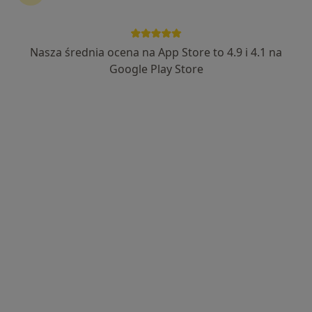
dr hab. n. med. Tomasz Miłek
·
Więcej
Chirurg, Onkolog
Nasza średnia ocena na App Store to 4.9 i 4.1 na
40 opinii
Google Play Store
Spacerowa 10a, Białobrzegi
•
Mapa
Centrum Medyczne KARDIOSYSTEM
Konsultacja chirurgiczna
Brak ceny
Specjalista nie oferuje umawiania online pod tym adresem.
Poproś o wizytę