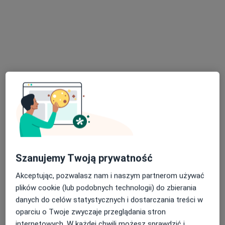
Centrum Medyczne KARDIOSYSTEM
·
Więcej
Chirurgia, Kardiologia, Interna
696 opinii
Spacerowa 10a, Białobrzegi
•
Mapa
Konsultacja chirurgiczna
Brak dostępnych specjalistów z wolnymi terminami w tym centrum medycznym.
Pokaż profil
Szanujemy Twoją prywatność
Akceptując, pozwalasz nam i naszym partnerom używać
plików cookie (lub podobnych technologii) do zbierania
danych do celów statystycznych i dostarczania treści w
oparciu o Twoje zwyczaje przeglądania stron
lek. Patryk Fiszer
internetowych. W każdej chwili możesz sprawdzić i