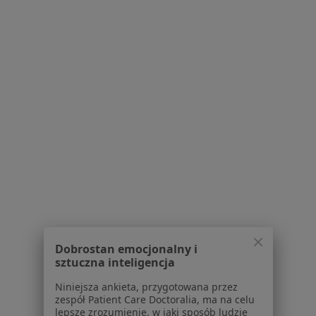
1
2
Powiązane wyszukiwania
|
Oferty pracy - Chirurg
W pobliżu Kłodzka
Chirurdzy w Świdnicy
Chirurdzy w Wałbrzychu
Chirurdzy w Nysie
Chirurdzy w Strzelinie
Chirurdzy w Dzierżoniowie
Więcej (14)
Więcej w kategorii: W pobliżu Kłodzka
Dobrostan emocjonalny i
Najczęstsze schorzenia
sztuczna inteligencja
Miażdżyca Kłodzko
Niniejsza ankieta, przygotowana przez
zespół Patient Care Doctoralia, ma na celu
Tętniaki Kłodzko
lepsze zrozumienie, w jaki sposób ludzie