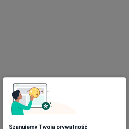
lek. Michał Leśniak
·
Więcej
Chirurg, Flebolog
162 opinie
Letnia 26/2, Kłodzko
•
Mapa
FLEBETICA
Skleroterapia żylaków kończyn dolnych
od 400 zł
Specjalista nie oferuje umawiania online pod tym adresem.
Poproś o wizytę
Szanujemy Twoją prywatność