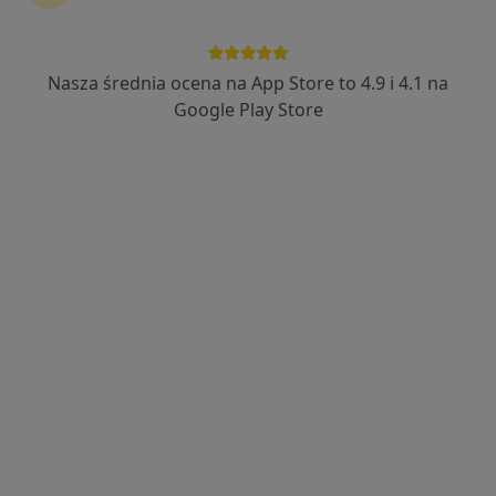
lek. Marcin Kontek
·
Więcej
Chirurg, Proktolog
Nasza średnia ocena na App Store to 4.9 i 4.1 na
25 opinii
Google Play Store
Letnia 26/2, Kłodzko
•
Mapa
FLEBETICA
Konsultacja chirurgiczna
350 zł
Specjalista nie oferuje umawiania online pod tym adresem.
Poproś o wizytę