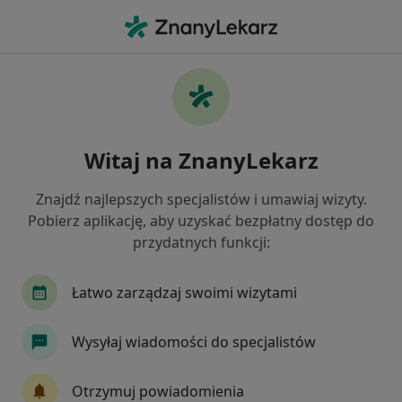
Me
Chirurg • Kłodzko, dolnośląskie
Filtry
Ubezpieczenie
Mapa
Polecani chirurdzy w Kłodzku
Witaj na ZnanyLekarz
Jak działają wyniki wyszukiwania
Znajdź najlepszych specjalistów i umawiaj wizyty.
Pobierz aplikację, aby uzyskać bezpłatny dostęp do
Wybierz swoje ubezpieczenie
przydatnych funkcji:
Łatwo zarządzaj swoimi wizytami
Wysyłaj wiadomości do specjalistów
Otrzymuj powiadomienia