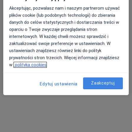
Akceptując, pozwalasz nam i naszym partnerom używać
plików cookie (lub podobnych technologii) do zbierania
danych do celów statystycznych i dostarczania treści w
lek. Wiktor Wolfson
oparciu o Twoje zwyczaje przeglądania stron
·
Więcej
internetowych. W każdej chwili możesz sprawdzić i
Chirurg, Ortopeda
zaktualizować swoje preferencje w ustawieniach. W
6 opinii
ustawieniach znajdziesz również linki do polityk
Kusocińskiego 3a, Kłodzko
•
Mapa
prywatności stron trzecich. Więcej informacji znajdziesz
Salus Centrum Medyczne
w
polityka cookies
Konsultacja chirurgiczna
150 zł
Specjalista nie oferuje umawiania online pod tym adresem.
Zaakceptuj
Edytuj ustawienia
Poproś o wizytę