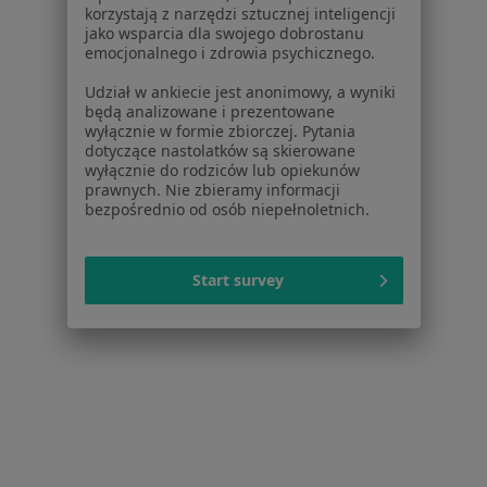
korzystają z narzędzi sztucznej inteligencji
Urazy Kłodzko
jako wsparcia dla swojego dobrostanu
emocjonalnego i zdrowia psychicznego.
Zakrzepica żylna Kłodzko
Udział w ankiecie jest anonimowy, a wyniki
Złamania Kłodzko
będą analizowane i prezentowane
wyłącznie w formie zbiorczej. Pytania
Więcej (15)
dotyczące nastolatków są skierowane
Więcej w kategorii: Najczęstsze schorzenia
wyłącznie do rodziców lub opiekunów
prawnych. Nie zbieramy informacji
bezpośrednio od osób niepełnoletnich.
Strona Główna
Chirurg
Kłodzko
Zmień miasto
Start survey
Serwis
Regulamin
Polityka prywatności pacjentów