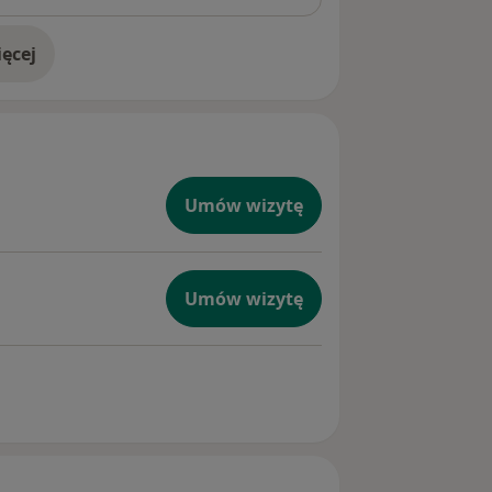
ęcej
doświadczeniu
Umów wizytę
Umów wizytę