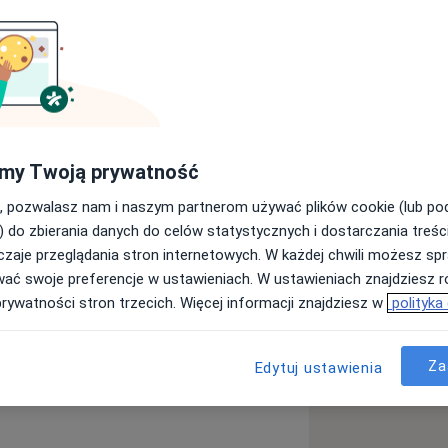
logiem w trakcie czteroletniej szkoły
oralnym (CBT). Ukończyłem również
na Rozwiązaniach. Pracuję
, że kluczem do skutecznej terapii jest
l, że opowiem Ci trochę o sobie. Być
my Twoją prywatność
 współpracować. Pracuję z osobami
, które doświadczają: • obniżonego
, pozwalasz nam i naszym partnerom używać plików cookie (lub p
ości • stresu • problemów w relacjach
) do zbierania danych do celów statystycznych i dostarczania treśc
 poczucia osamotnienia • nadmiernego
zaje przeglądania stron internetowych. W każdej chwili możesz spr
erwicy natręctw) • lęku uogólnionego •
wać swoje preferencje w ustawieniach. W ustawieniach znajdziesz ró
cjonalnych i psychicznych. Ukończyłem
prywatności stron trzecich. Więcej informacji znajdziesz w
polityka
ersytecie im. Adama Mickiewicza w
zaburzeń psychicznych. W pracy
Za
Edytuj ustawienia
między pasją do oglądania seriali a
a11y_sr_more_diseases
kowe
Depresja
Bezsenność
+16
adczenie w diagnozie i wspieraniu
lu Klinicznym im. Karola Jonschera
inkowskiego w Poznaniu.