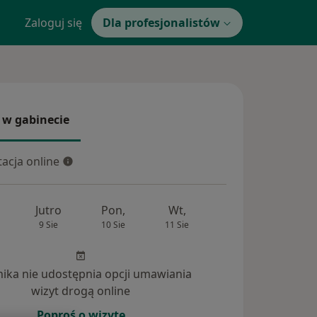
Zaloguj się
Dla profesjonalistów
 w gabinecie
 gabinecie
acja online
cja online
Jutro
Pon,
Wt,
Śr,
Czw
9 Sie
10 Sie
11 Sie
12 Sie
13 Si
inika nie udostępnia opcji umawiania
wizyt drogą online
Poproś o wizytę