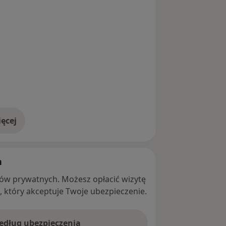
ęcej
adresie
h
ntów prywatnych. Możesz opłacić wizytę
ę, który akceptuje Twoje ubezpieczenie.
według ubezpieczenia