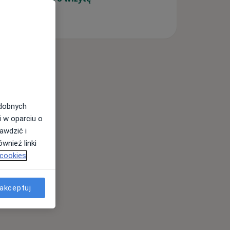
odobnych
i w oparciu o
awdzić i
wnież linki
 cookies
akceptuj