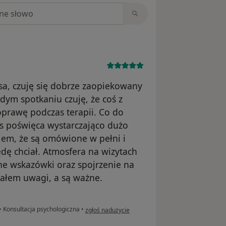
niach
a, czuję się dobrze zaopiekowany
dym spotkaniu czuję, że coś z
prawę podczas terapii. Co do
ys poświęca wystarczająco dużo
iem, że są omówione w pełni i
dę chciał. Atmosfera na wizytach
tne wskazówki oraz spojrzenie na
acałem uwagi, a są ważne.
w opinii użytkownika Wojciech
•
Konsultacja psychologiczna
•
zgłoś nadużycie