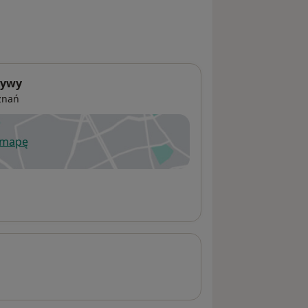
tywy
znań
 mapę
wiera się w nowej karcie