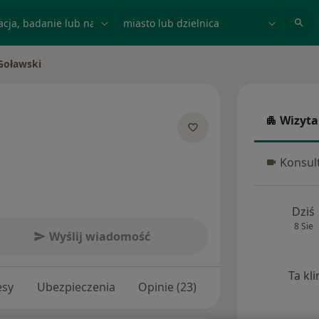
acja, badanie lub nazwisko
miasto lub dzielnica
Goławski
to
Wizyta
Wizyta w
jalizacjach
Konsult
Konsulta
Dziś
8 Sie
Wyślij wiadomość
Ta kl
esy
Ubezpieczenia
Opinie (23)