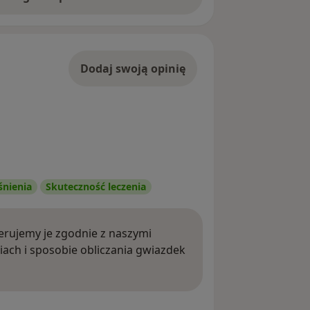
Dodaj swoją opinię
śnienia
Skuteczność leczenia
rujemy je zgodnie z naszymi
iach i sposobie obliczania gwiazdek
ięcej o opiniach