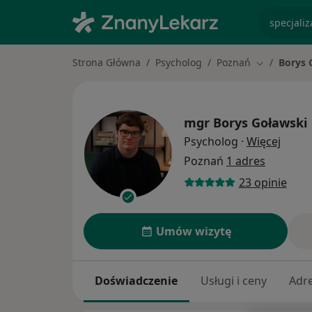
specjaliz
Strona Główna
Psycholog
Poznań
Borys 
Zmień mias
mgr
Borys Goławski
O spec
Psycholog
·
Więcej
Poznań
1 adres
23 opinie
Umów wizytę
Doświadczenie
Usługi i ceny
Adr