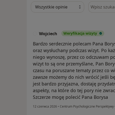
Szukaj w opi
Wojciech
Weryfikacja wizyty
W
Bardzo serdecznie polecam Pana Borys
oraz wysłuchany podczas wizyt. Po każ
niego wynoszę, przez co odczuwam po
wizyt to są one przemyślane, Pan Bor
czasu na poruszane tematy przez co w
zawsze możemy do nich wrócić jeśli bę
jest bardzo przyjazna, dostaję przyda
aspekty, na które do tej pory nie zwr
Szczerze mogę polecić Pana Borysa
12 czerwca 2026
•
Centrum Psychologiczne Perspektywy