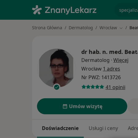
specjaliz
Strona Główna
Dermatolog
Wrocław
Bea
Zmień mi
dr hab. n. med.
Beat
O sp
Dermatolog
·
Więcej
Wrocław
1 adres
Nr PWZ: 1413726
41 opinii
Umów wizytę
Doświadczenie
Usługi i ceny
Adr