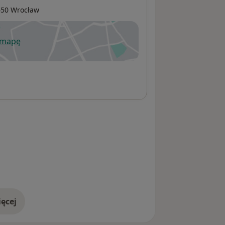
450
Wrocław
órkowy (sBCC ; Basalioma)
zmiarów (Basalioma)
 mapę
wiera się w nowej karcie
ęcej
adresie