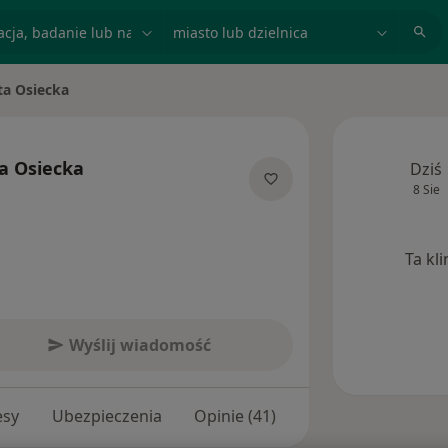
acja, badanie lub nazwisko
miasto lub dzielnica
ta Osiecka
asto
a Osiecka
Dziś
8 Sie
ecjalizacjach
Ta kl
Wyślij wiadomość
esy
Ubezpieczenia
Opinie (41)