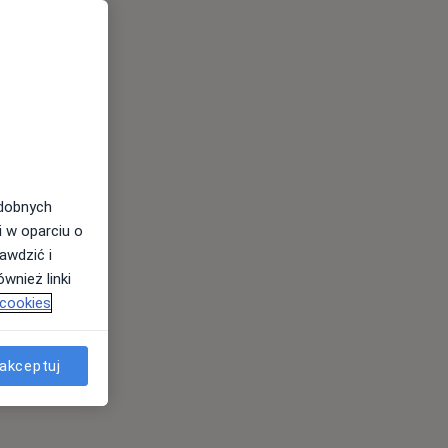
odobnych
i w oparciu o
awdzić i
wnież linki
 cookies
akceptuj