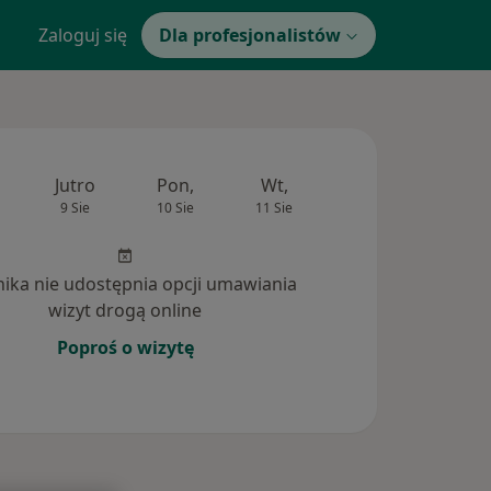
Zaloguj się
Dla profesjonalistów
Jutro
Pon,
Wt,
Śr,
Czw
9 Sie
10 Sie
11 Sie
12 Sie
13 Si
inika nie udostępnia opcji umawiania
wizyt drogą online
Poproś o wizytę