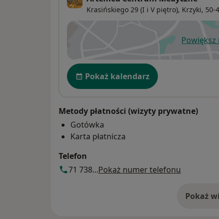
Krasińskiego 29 (I i V piętro),
Krzyki
, 50-
SCHORZENIA SKÓRY NOWOTWOROWE:
– powierzchowny mnogi rak podstawnokom
– rak podstawnokomórkowy niewielkich ro
Powiększ
ot
– rak kolczystokomórkowy in situ ( SCC)
Dostępność
Pokaż kalendarz
Metody płatności (wizyty prywatne)
Gotówka
Karta płatnicza
Telefon
71 738...
Pokaż numer telefonu
Pokaż wi
o 