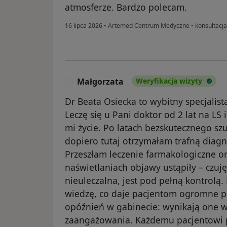
atmosferze. Bardzo polecam.
16 lipca 2026
•
Artemed Centrum Medyczne
•
konsultacj
Małgorzata
Weryfikacja wizyty
M
Dr Beata Osiecka to wybitny specjalis
Leczę się u Pani doktor od 2 lat na LS
mi życie. Po latach bezskutecznego sz
dopiero tutaj otrzymałam trafną diagno
Przeszłam leczenie farmakologiczne or
naświetlaniach objawy ustąpiły – czuję
nieuleczalna, jest pod pełną kontrolą.
wiedzę, co daje pacjentom ogromne p
opóźnień w gabinecie: wynikają one w
zaangażowania. Każdemu pacjentowi po