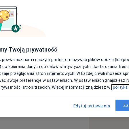
og Wrocław
z zakresu dermatologii i wenerologii
my Twoją prywatność
 z Uniwersytetem Medycznym im.
, pozwalasz nam i naszym partnerom używać plików cookie (lub p
acuje do dziś. Jest autorem i
) do zbierania danych do celów statystycznych i dostarczania treśc
 czasopismach polskich i zagranicznych
zaje przeglądania stron internetowych. W każdej chwili możesz spr
działaniem terapii fotodynamicznej i
wać swoje preferencje w ustawieniach. W ustawieniach znajdziesz ró
ii.
prywatności stron trzecich. Więcej informacji znajdziesz w
polityka
 Polsce podręcznika, poświęconego
rądzik różowaty
Trądzik
i terapia fotodynamiczna”.
Za
Edytuj ustawienia
niwersytetu Medycznego za
ad terapią fotodynamiczną w