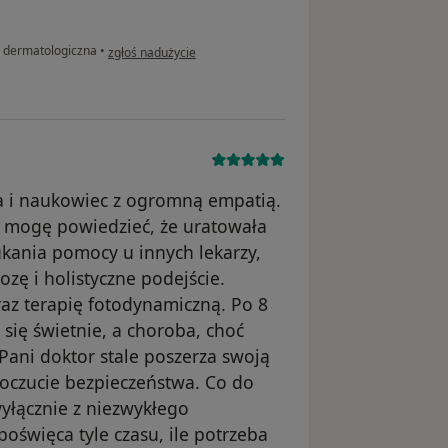
w opinii użytkownika M.
a dermatologiczna
•
zgłoś nadużycie
ta i naukowiec z ogromną empatią.
 i mogę powiedzieć, że uratowała
ukania pomocy u innych lekarzy,
zę i holistyczne podejście.
az terapię fotodynamiczną. Po 8
 się świetnie, a choroba, choć
 Pani doktor stale poszerza swoją
oczucie bezpieczeństwa. Co do
yłącznie z niezwykłego
święca tyle czasu, ile potrzeba