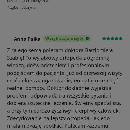
konsultacja ortopedyczna
w opinii użytkownika MZ
•
zgłoś nadużycie
Anna Pałka
Weryfikacja wizyty
A
Z całego serca polecam doktora Bartłomieja
Szablę! To wyjątkowy ortopeda z ogromną
wiedzą, doświadczeniem i profesjonalnym
podejściem do pacjenta. Już od pierwszej wizyty
czuć pełne zaangażowanie, empatię oraz chęć
realnej pomocy. Doktor dokładnie wyjaśnia
problem, odpowiada na wszystkie pytania i
dobiera skuteczne leczenie. Świetny specjalista,
a przy tym bardzo życzliwy i cierpliwy człowiek.
Zdecydowanie najlepszy ortopeda, jakiego
miałam okazję spotkać. Polecam każdemu!