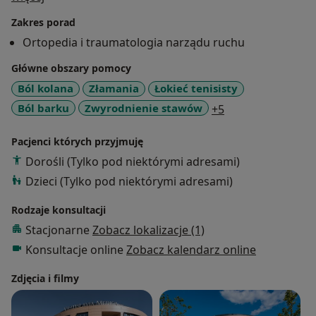
J.Gromkowskiego oraz w Okręgowym Szpitalu
Zakres porad
Kolejowym we Wrocławiu. Od 10 lat pracuje w Szpitalu
Ortopedia i traumatologia narządu ruchu
Św. Jadwigi Śląskiej w Trzebnicy. Swoją wiedzę
specjalistyczną poszerzał na licznych kursach i
Główne obszary pomocy
konferencjach ogólnopolskich i międzynarodowych.
Ból kolana
Złamania
Łokieć tenisisty
a11y_sr_more_di
Ból barku
Zwyrodnienie stawów
+5
Główne obszary
Pacjenci których przyjmuję
chirurgia małoinwazyjna:
Dorośli (Tylko pod niektórymi adresami)
artroskopowe leczenie schorzeń i urazów stawów
Dzieci (Tylko pod niektórymi adresami)
kolanowego,
barkowego,
Rodzaje konsultacji
skokowego,
Stacjonarne
Zobacz lokalizacje (1)
łokciowego
Konsultacje online
Zobacz kalendarz online
chirurgia urazowa:
leczenie świeżych urazów i powikłań i następstw
Zdjęcia i filmy
urazów
nowoczesne sposoby leczenia złamań kości