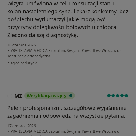
Wizyta umówiona w celu konsultacji stanu
kolan nastoletniego syna. Lekarz konkretny, bez
pośpiechu wytłumaczył jakie mogą być
przyczyny dolegliwości bólowych u chłopca.
Zlecono dalszą diagnostykę.
18 czerwca 2026
•
VRATISLAVIA MEDICA Szpital im. Św. Jana Pawła II we Wrocławiu
•
konsultacja ortopedyczna
w opinii użytkownika Anna A.
•
zgłoś nadużycie
MZ
Weryfikacja wizyty
M
Pełen profesjonalizm, szczegółowe wyjaśnienie
zagadnienia i odpowiedz na wszystkie pytania.
17 czerwca 2026
•
VRATISLAVIA MEDICA Szpital im. Św. Jana Pawła II we Wrocławiu
•