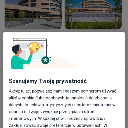
zespolenia małoinwazyjne - śródszpikowe,
płyty kątowo-stabilne
leczenie następstw urazów lub choroby
zwyrodnieniowej usztywnienia stawów w zakresie
kończyny dolnej
leczenie niestabilności pourazowej stawów
Zobacz galerię (13)
kolanowych, barkowych, łokciowych
chirurgia stopy:
paluchy koślawe
Pokaż więcej
o doświadczeniu
staw kolanowy:
rekonstrukcje wiązadeł kolana
artroskopowe leczenie urazów łękotek – szycie,
Aktualności
Szanujemy Twoją prywatność
częściowe resekcja
lek. Bartłomiej Szabla
zabiegi rekonstrukcyjne w zakresie chrząstki
Akceptując, pozwalasz nam i naszym partnerom używać
Lekarska 1, 51-134 Wrocław
enodoprotezoplastyka
plików cookie (lub podobnych technologii) do zbierania
staw barkowy:
Szpital Vratislavia Medica
danych do celów statystycznych i dostarczania treści w
leczenie urazów stawu barkowego
oparciu o Twoje zwyczaje przeglądania stron
uszkodzenie stożka rotatorów
internetowych. W każdej chwili możesz sprawdzić i
23/05/2024
uszkodzenie obrąbka stawu barkowego
zaktualizować swoje preferencje w ustawieniach. W