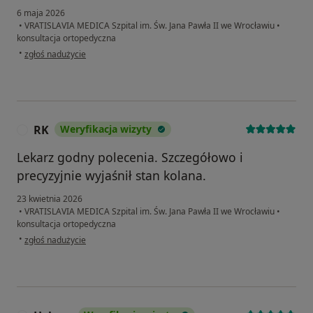
6 maja 2026
•
VRATISLAVIA MEDICA Szpital im. Św. Jana Pawła II we Wrocławiu
•
konsultacja ortopedyczna
w opinii użytkownika Anna Pałka
•
zgłoś nadużycie
RK
Weryfikacja wizyty
R
Lekarz godny polecenia. Szczegółowo i
precyzyjnie wyjaśnił stan kolana.
23 kwietnia 2026
•
VRATISLAVIA MEDICA Szpital im. Św. Jana Pawła II we Wrocławiu
•
konsultacja ortopedyczna
w opinii użytkownika RK
•
zgłoś nadużycie