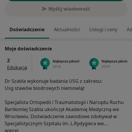
Wyślij wiadomość
Doświadczenie
Aktualności
Usługi i ceny
Ad
Moje doświadczenie
2
Edukacja
Dr Szabla wykonuje badania USG z zakresu:
Usg stawów biodrowych niemowląt
Specjalista Ortopedii i Traumatologii i Narządu Ruchu
Bartłomiej Szabla ukończył Akademię Medyczną we
Wrocławiu. Doświadczenie zawodowe zdobywał w
Specjalistycznym Szpitalu im. L.Rydygiera we
O mnie
Wrocławiu, w Wojewódzkim Szpitalu im.
więcej