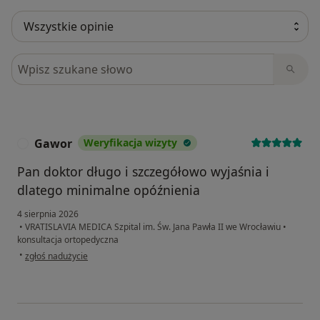
Szukaj w opiniach
Gawor
Weryfikacja wizyty
G
Pan doktor długo i szczegółowo wyjaśnia i
dlatego minimalne opóźnienia
4 sierpnia 2026
•
VRATISLAVIA MEDICA Szpital im. Św. Jana Pawła II we Wrocławiu
•
konsultacja ortopedyczna
w opinii użytkownika Gawor
•
zgłoś nadużycie