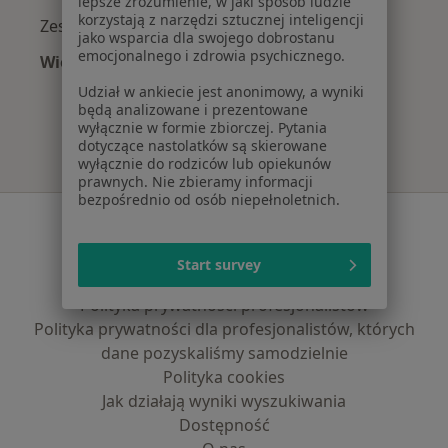
lepsze zrozumienie, w jaki sposób ludzie
korzystają z narzędzi sztucznej inteligencji
Zespół cieśni nadgarstka w Wrocławiu
jako wsparcia dla swojego dobrostanu
emocjonalnego i zdrowia psychicznego.
Więcej (15)
Więcej w kategorii: Najczęście leczone chorob
Udział w ankiecie jest anonimowy, a wyniki
będą analizowane i prezentowane
wyłącznie w formie zbiorczej. Pytania
dotyczące nastolatków są skierowane
wyłącznie do rodziców lub opiekunów
prawnych. Nie zbieramy informacji
bezpośrednio od osób niepełnoletnich.
Serwis
Regulamin
Start survey
Polityka prywatności pacjentów
Polityka prywatności profesjonalistów
Polityka prywatności dla profesjonalistów, których
dane pozyskaliśmy samodzielnie
Polityka cookies
Jak działają wyniki wyszukiwania
Dostępność