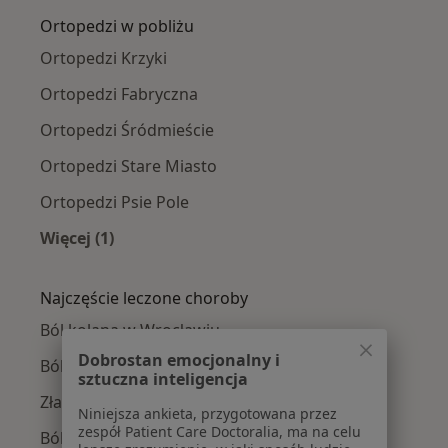
Ortopedzi w pobliżu
Ortopedzi Krzyki
Ortopedzi Fabryczna
Ortopedzi Śródmieście
Ortopedzi Stare Miasto
Ortopedzi Psie Pole
Więcej (1)
Więcej w kategorii: Ortopedzi w pobliżu
Najczęście leczone choroby
Ból kolana w Wrocławiu
Dobrostan emocjonalny i
Ból barku w Wrocławiu
sztuczna inteligencja
Złamania w Wrocławiu
Niniejsza ankieta, przygotowana przez
zespół Patient Care Doctoralia, ma na celu
Ból biodra w Wrocławiu