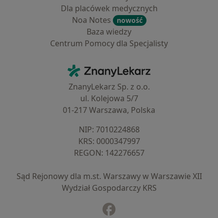
Dla placówek medycznych
Noa Notes
nowość
Baza wiedzy
Centrum Pomocy dla Specjalisty
Kontakt
ZnanyLekarz - Strona główna
ZnanyLekarz Sp. z o.o.
ul. Kolejowa 5/7
01-217 Warszawa, Polska
NIP: ⁠7010224868
KRS: ⁠0000347997
REGON: ⁠142276657
Sąd Rejonowy dla m.st. Warszawy w Warszawie XII
Wydział Gospodarczy KRS
Facebook
otwiera się w nowej karcie