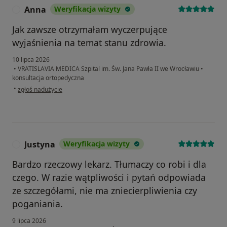
Anna
Weryfikacja wizyty
A
Jak zawsze otrzymałam wyczerpujące
wyjaśnienia na temat stanu zdrowia.
10 lipca 2026
•
VRATISLAVIA MEDICA Szpital im. Św. Jana Pawła II we Wrocławiu
•
konsultacja ortopedyczna
w opinii użytkownika Anna
•
zgłoś nadużycie
Justyna
Weryfikacja wizyty
J
Bardzo rzeczowy lekarz. Tłumaczy co robi i dla
czego. W razie wątpliwości i pytań odpowiada
ze szczegółami, nie ma zniecierpliwienia czy
poganiania.
9 lipca 2026