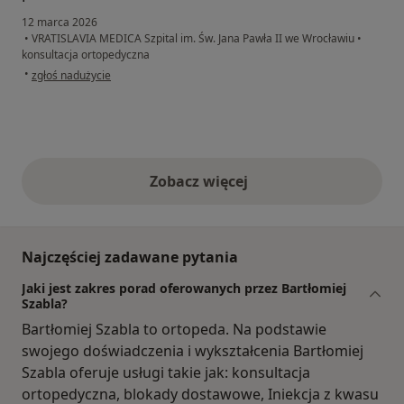
12 marca 2026
•
VRATISLAVIA MEDICA Szpital im. Św. Jana Pawła II we Wrocławiu
•
konsultacja ortopedyczna
w opinii użytkownika IR
•
zgłoś nadużycie
Zobacz więcej
opinie powyżej
Najczęściej zadawane pytania
Jaki jest zakres porad oferowanych przez Bartłomiej
Szabla?
Bartłomiej Szabla to ortopeda. Na podstawie
swojego doświadczenia i wykształcenia Bartłomiej
Szabla oferuje usługi takie jak: konsultacja
ortopedyczna, blokady dostawowe, Iniekcja z kwasu