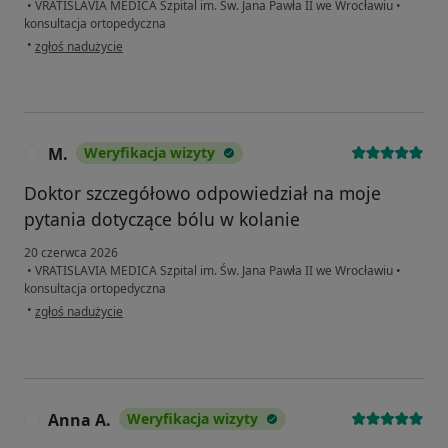
•
VRATISLAVIA MEDICA Szpital im. Św. Jana Pawła II we Wrocławiu
•
konsultacja ortopedyczna
w opinii użytkownika Justyna
•
zgłoś nadużycie
M.
Weryfikacja wizyty
M
Doktor szczegółowo odpowiedział na moje
pytania dotyczące bólu w kolanie
20 czerwca 2026
•
VRATISLAVIA MEDICA Szpital im. Św. Jana Pawła II we Wrocławiu
•
konsultacja ortopedyczna
w opinii użytkownika M.
•
zgłoś nadużycie
Anna A.
Weryfikacja wizyty
A