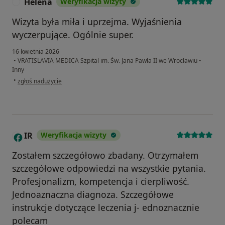
Helena
Weryfikacja wizyty
H
Wizyta była miła i uprzejma. Wyjaśnienia
wyczerpujące. Ogólnie super.
16 kwietnia 2026
•
VRATISLAVIA MEDICA Szpital im. Św. Jana Pawła II we Wrocławiu
•
Inny
w opinii użytkownika Helena
•
zgłoś nadużycie
IR
Weryfikacja wizyty
I
Zostałem szczegółowo zbadany. Otrzymałem
szczegółowe odpowiedzi na wszystkie pytania.
Profesjonalizm, kompetencja i cierpliwość.
Jednoaznaczna diagnoza. Szczegółowe
instrukcje dotyczące leczenia j- ednoznacznie
polecam