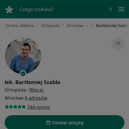
Me
Czego szukasz?
Strona Główna
Ortopeda
Wrocław
Bartłomiej Szabl
Zmień miasto
lek.
Bartłomiej Szabla
O specjalizacjach
Ortopeda
·
Więcej
Wrocław
6 adresów
344 opinie
Umów wizytę