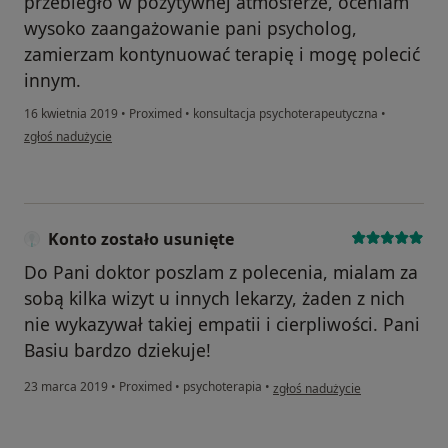
przebiegło w pozytywnej atmosferze, oceniam
wysoko zaangażowanie pani psycholog,
zamierzam kontynuować terapię i mogę polecić
innym.
16 kwietnia 2019
•
Proximed
•
konsultacja psychoterapeutyczna
•
w opinii użytkownika Sławomir
zgłoś nadużycie
Konto zostało usunięte
Do Pani doktor poszlam z polecenia, mialam za
sobą kilka wizyt u innych lekarzy, żaden z nich
nie wykazywał takiej empatii i cierpliwości. Pani
Basiu bardzo dziekuje!
w opinii użytkownika Konto zost
23 marca 2019
•
Proximed
•
psychoterapia
•
zgłoś nadużycie