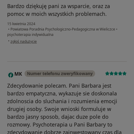
Bardzo dziękuję pani za wsparcie, oraz za
pomoc w moich wszystkich problemach.
15 kwietnia 2024
•
Powiatowa Poradnia Psychologiczno-Pedagogiczna w Wieliczce
•
psychoterapia indywidualna
w opinii użytkownika K.G
•
zgłoś nadużycie
MK
Numer telefonu zweryfikowany
M
Zdecydowanie polecam. Pani Barbara jest
bardzo empatyczna, wykazuje sie doskonala
zdolnoscia do sluchania i rozumienia emocji
drugiej osoby. Swoje wnioski formuluje w
bardzo jasny sposob, dajac duze pole do
rozmowy. Psychoterapia u Pani Barbary to
zdecydowanie dobrze zainwestowany czas dla