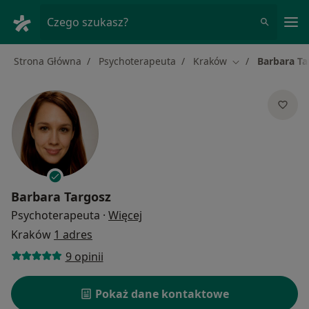
Me
Czego szukasz?
Strona Główna
Psychoterapeuta
Kraków
Barbara Ta
Zmień miasto
Barbara Targosz
O specjalizacjach
Psychoterapeuta
·
Więcej
Kraków
1 adres
9 opinii
Pokaż dane kontaktowe