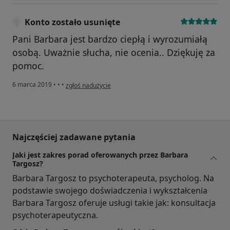
Konto zostało usunięte
Pani Barbara jest bardzo ciepłą i wyrozumiałą
osobą. Uważnie słucha, nie ocenia.. Dziękuję za
pomoc.
w opinii użytkownika Konto zostało usunięte
6 marca 2019
•
•
•
zgłoś nadużycie
Najczęściej zadawane pytania
Jaki jest zakres porad oferowanych przez Barbara
Targosz?
Barbara Targosz to psychoterapeuta, psycholog. Na
podstawie swojego doświadczenia i wykształcenia
Barbara Targosz oferuje usługi takie jak: konsultacja
psychoterapeutyczna.