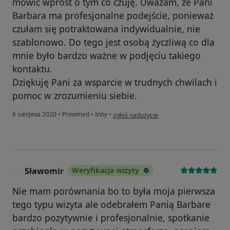
mówić wprost o tym co czuję. Uważam, że Pani
Barbara ma profesjonalne podejście, ponieważ
czułam się potraktowana indywidualnie, nie
szablonowo. Do tego jest osobą życzliwą co dla
mnie było bardzo ważne w podjęciu takiego
kontaktu.
Dziękuję Pani za wsparcie w trudnych chwilach i
pomoc w zrozumieniu siebie.
w opinii użytkownika Róża K.
6 sierpnia 2020
•
Proximed
•
Inny
•
zgłoś nadużycie
Sławomir
Weryfikacja wizyty
S
Nie mam porównania bo to była moja pierwsza
tego typu wizyta ale odebrałem Panią Barbare
bardzo pozytywnie i profesjonalnie, spotkanie