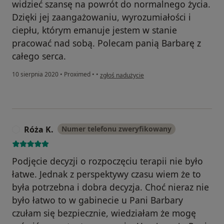
widzieć szansę na powrót do normalnego życia.
Dzięki jej zaangażowaniu, wyrozumiałości i
ciepłu, którym emanuje jestem w stanie
pracować nad sobą. Polecam panią Barbarę z
całego serca.
w opinii użytkownika Katarzyna
10 sierpnia 2020
•
Proximed
•
•
zgłoś nadużycie
Róża K.
Numer telefonu zweryfikowany
R
Podjęcie decyzji o rozpoczęciu terapii nie było
łatwe. Jednak z perspektywy czasu wiem że to
była potrzebna i dobra decyzja. Choć nieraz nie
było łatwo to w gabinecie u Pani Barbary
czułam się bezpiecznie, wiedziałam że mogę