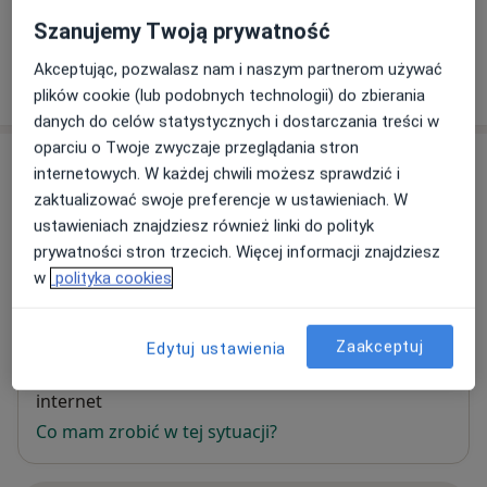
Doświadczenie zawodowe zdobywałam między innymi
Szanujemy Twoją prywatność
w Szpitalu Specjalistycznym im. dr J. Babińskiego oraz
na Oddziale Klinicznym Psychiatrii Dorosłych, Dzieci i
Akceptując, pozwalasz nam i naszym partnerom używać
Młodzieży Szpitala Uniwersyteckiego w Krakowie.
W jaki sposób ustalane są ceny?
plików cookie (lub podobnych technologii) do zbierania
danych do celów statystycznych i dostarczania treści w
oparciu o Twoje zwyczaje przeglądania stron
Adres
internetowych. W każdej chwili możesz sprawdzić i
zaktualizować swoje preferencje w ustawieniach. W
Gabinet Psychoterapii Barbara Targosz
ustawieniach znajdziesz również linki do polityk
Mały Płaszów 6/17,
Podgórze
, 30-720
Kraków
prywatności stron trzecich. Więcej informacji znajdziesz
w
polityka cookies
Powiększ mapę
otwiera się w nowej karcie
Zaakceptuj
Edytuj ustawienia
Dostępność
W tym gabinecie nie można umawiać wizyt przez
internet
Co mam zrobić w tej sytuacji?