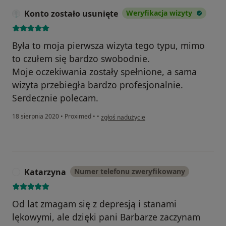
Konto zostało usunięte
Weryfikacja wizyty
Była to moja pierwsza wizyta tego typu, mimo
to czułem się bardzo swobodnie.
Moje oczekiwania zostały spełnione, a sama
wizyta przebiegła bardzo profesjonalnie.
Serdecznie polecam.
w opinii użytkownika Konto zostało usunięte
18 sierpnia 2020
•
Proximed
•
•
zgłoś nadużycie
Katarzyna
Numer telefonu zweryfikowany
K
Od lat zmagam się z depresją i stanami
lękowymi, ale dzięki pani Barbarze zaczynam