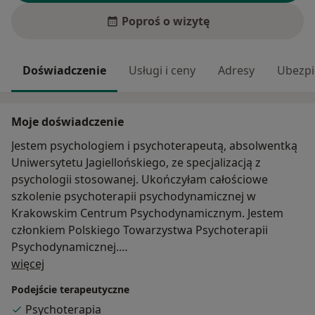
Poproś o wizytę
Doświadczenie
Usługi i ceny
Adresy
Ubezpi
Moje doświadczenie
Jestem psychologiem i psychoterapeutą, absolwentką
Uniwersytetu Jagiellońskiego, ze specjalizacją z
psychologii stosowanej. Ukończyłam całościowe
szkolenie psychoterapii psychodynamicznej w
Krakowskim Centrum Psychodynamicznym. Jestem
członkiem Polskiego Towarzystwa Psychoterapii
Psychodynamicznej.
O mnie
Ukończyłam szkolenie terapii małżeństw i par w
więcej
ramach Centrum Psychoterapii Dialog. Jestem w
Podejście terapeutyczne
trakcie całościowego szkolenia terapii małżeństw i par
Psychoterapia
ze szczególnym uwzględnieniem podejścia