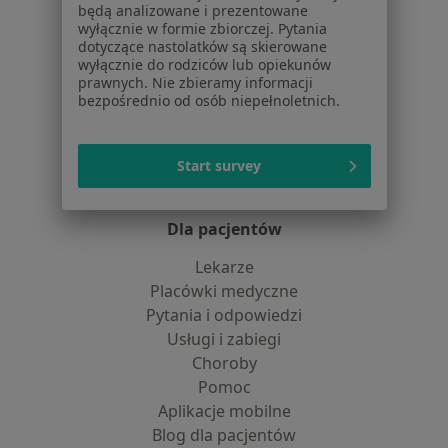
będą analizowane i prezentowane
Polityka cookies
wyłącznie w formie zbiorczej. Pytania
Jak działają wyniki wyszukiwania
dotyczące nastolatków są skierowane
wyłącznie do rodziców lub opiekunów
Dostępność
prawnych. Nie zbieramy informacji
O nas
bezpośrednio od osób niepełnoletnich.
Praca
Rekrutujemy!
Partnerzy
Centrum prasowe
Start survey
Kontakt
Dla pacjentów
Lekarze
Placówki medyczne
Pytania i odpowiedzi
Usługi i zabiegi
Choroby
Pomoc
Aplikacje mobilne
Blog dla pacjentów