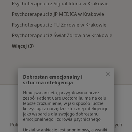
Psychoterapeuci z Signal Iduna w Krakowie
Psychoterapeuci z JP MEDICA w Krakowie
Psychoterapeuci z TU Zdrowie w Krakowie
Psychoterapeuci z Świat Zdrowia w Krakowie
Więcej (3)
Więcej w kategorii: Najpopularniejsze ubezpie
Dobrostan emocjonalny i
sztuczna inteligencja
Serwis
Niniejsza ankieta, przygotowana przez
zespół Patient Care Doctoralia, ma na celu
Regulamin
lepsze zrozumienie, w jaki sposób ludzie
korzystają z narzędzi sztucznej inteligencji
Polityka prywatności pacjentów
jako wsparcia dla swojego dobrostanu
Polityka prywatności profesjonalistów
emocjonalnego i zdrowia psychicznego.
Polityka prywatności dla profesjonalistów, których
Udział w ankiecie jest anonimowy, a wyniki
dane pozyskaliśmy samodzielnie