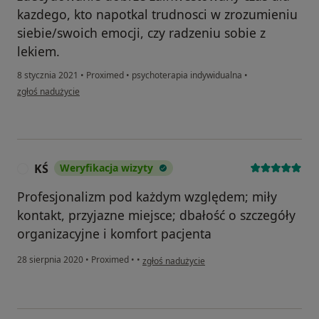
kazdego, kto napotkal trudnosci w zrozumieniu
siebie/swoich emocji, czy radzeniu sobie z
lekiem.
8 stycznia 2021
•
Proximed
•
psychoterapia indywidualna
•
w opinii użytkownika MK
zgłoś nadużycie
KŚ
Weryfikacja wizyty
K
Profesjonalizm pod każdym względem; miły
kontakt, przyjazne miejsce; dbałość o szczegóły
organizacyjne i komfort pacjenta
w opinii użytkownika KŚ
28 sierpnia 2020
•
Proximed
•
•
zgłoś nadużycie