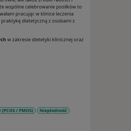
że wspólne celebrowanie posiłków to
ałam pracując w klinice leczenia
praktykę dietetyczną z osobami z
łych
w zakresie dietetyki klinicznej oraz
w (PCOS / PMOS)
Niepłodność
r_more_diseases