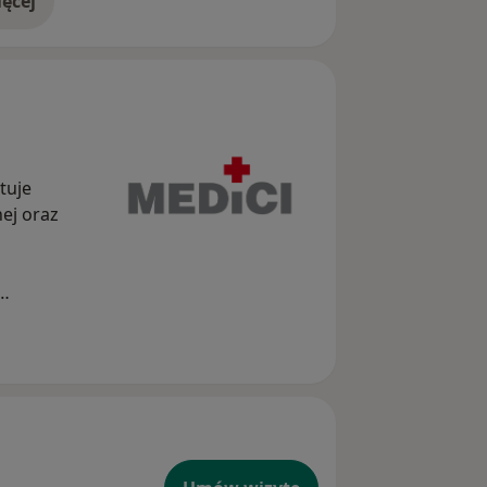
ęcej
doświadczeniu
tuje
nej oraz
IBS oraz
, sorbitol,