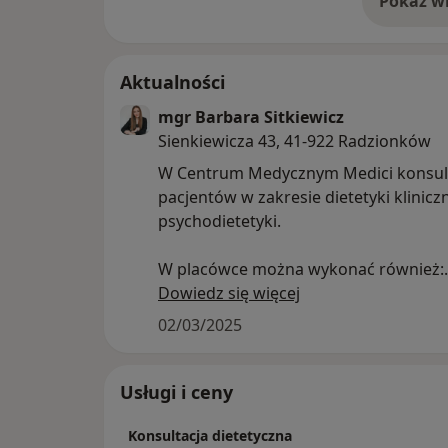
Pokaż wi
o 
Aktualności
mgr Barbara Sitkiewicz
Sienkiewicza 43, 41-922 Radzionków
W Centrum Medycznym Medici konsul
pacjentów w zakresie dietetyki klinicz
psychodietetyki.
W placówce można wykonać również:
- USG w tym również dopplerowskie
Dowiedz się więcej
- Konsultacje Gastrologiczne
02/03/2025
- Testy wodorowe diagnozujące SIBO, 
nietolerancje takie jak laktoza, glukoza
ksylitol
Usługi i ceny
Konsultacja dietetyczna