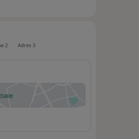
ne 2
Adres 3
 mapę
wiera się w nowej karcie