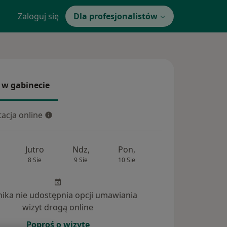
Zaloguj się
Dla profesjonalistów
 w gabinecie
 gabinecie
acja online
cja online
Jutro
Ndz,
Pon,
Wt,
Śr,
8 Sie
9 Sie
10 Sie
11 Sie
12 Si
inika nie udostępnia opcji umawiania
powiedzi na pytania (4)
wizyt drogą online
Poproś o wizytę