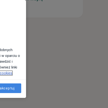
odobnych
i w oparciu o
awdzić i
wnież linki
 cookies
akceptuj