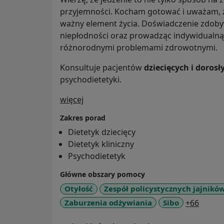
przyjemności. Kocham gotować i uważam, 
ważny element życia. Doświadczenie zdobyw
niepłodności oraz prowadząc indywidualną 
różnorodnymi problemami zdrowotnymi.
Konsultuje pacjentów
dziecięcych i doros
psychodietetyki.
O mnie
więcej
Zakres porad
Dietetyk dziecięcy
Dietetyk kliniczny
Psychodietetyk
Główne obszary pomocy
Otyłość
Zespół policystycznych jajnikó
a11y_s
Zaburzenia odżywiania
Sibo
+66