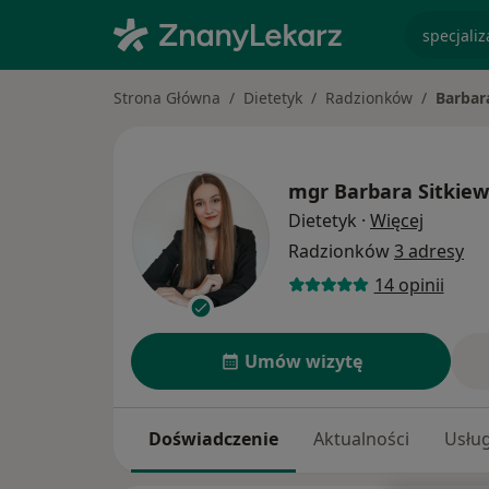
specjaliz
Strona Główna
Dietetyk
Radzionków
Barbar
mgr
Barbara Sitkiew
O specja
Dietetyk
·
Więcej
Radzionków
3 adresy
14 opinii
Umów wizytę
Doświadczenie
Aktualności
Usług