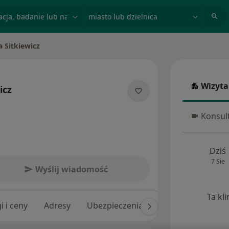
acja, badanie lub nazwisko
miasto lub dzielnica
a Sitkiewicz
Wizyta
icz
Wizyta w
lizacjach
Konsult
Konsulta
Dziś
7 Sie
Wyślij wiadomość
Ta kl
i i ceny
Adresy
Ubezpieczenia
Opinie (14)
Od