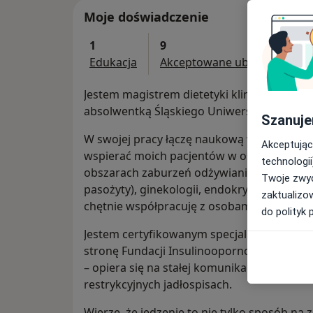
Moje doświadczenie
1
9
Edukacja
Akceptowane ubezpieczenia
Jestem magistrem dietetyki klinicznej ze sp
absolwentką Śląskiego Uniwersytetu Medy
Szanuje
W swojej pracy łączę naukową wiedzę z em
Akceptując
wspierać moich pacjentów w osiąganiu ich 
technologii
obszarach zaburzeń odżywiania, otyłości, c
Twoje zwyc
pasożyty), ginekologii, endokrynologii oraz
zaktualizo
chętnie współpracuję z osobami z każdą j
do polityk 
Jestem certyfikowanym specjalistą przyja
stronę Fundacji Insulinooporność Moje podej
– opiera się na stałej komunikacji i budow
restrykcyjnych jadłospisach.
Wierzę, że jedzenie to nie tylko sposób na z