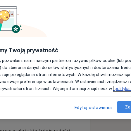
ecjalnością w psychodietetyce,
cznego w Katowicach.
my Twoją prywatność
patycznym podejściem, aby skutecznie
, pozwalasz nam i naszym partnerom używać plików cookie (lub p
celów zdrowotnych. Specjalizuję się w
) do zbierania danych do celów statystycznych i dostarczania treśc
horób jelit (SIBO, IMO, kandydoza,
zaje przeglądania stron internetowych. W każdej chwili możesz spr
 niepłodności partnerskiej, jednak
wać swoje preferencje w ustawieniach. W ustawieniach znajdziesz ró
ednostką chorobową.
prywatności stron trzecich. Więcej informacji znajdziesz w
polityka
znym insulinoopornym, wpisanym na
ście do dietoterapii jest holistyczne
Za
Edytuj ustawienia
aniu zdrowych nawyków, a nie na
drowie, ale także źródło radości i