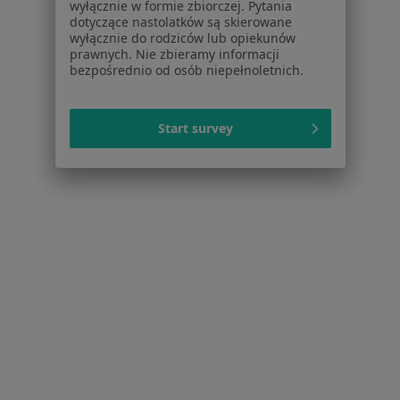
Schorzenia w Katowicach
wyłącznie w formie zbiorczej. Pytania
dotyczące nastolatków są skierowane
Nadciśnienie tętnicze w Katowicach
wyłącznie do rodziców lub opiekunów
prawnych. Nie zbieramy informacji
Niewydolność serca w Katowicach
bezpośrednio od osób niepełnoletnich.
Choroba wieńcowa w Katowicach
Start survey
Cukrzyca w Katowicach
Choroby serca w Katowicach
Więcej (15)
Więcej w kategorii: Schorzenia w Katowicach
Strona Główna
Choroby
Choroby Układu Moczowego
Katowice
Zmień miasto
Zmień miasto