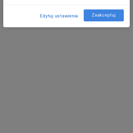
Zaakceptuj
Edytuj ustawienia
lek. Tomasz Pieniążek
·
Więcej
Lekarz rodzinny
79 opinii
Adres 1
Adres 2
Adres 3
Śląska 26, Katowice
•
Mapa
Badania Kierowców Katowice Eve-Med
Badania kierowców
200 zł
Specjalista nie oferuje umawiania online pod tym adresem.