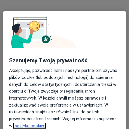
Bezpieczne płatności
mgr Łukasz Kaczówka
·
Więcej
Fizjoterapeuta
Szanujemy Twoją prywatność
58 opinii
Akceptując, pozwalasz nam i naszym partnerom używać
Ignacego Paderewskiego 63, Katowice
•
Mapa
plików cookie (lub podobnych technologii) do zbierania
Kaczowka Fizjoterapia
danych do celów statystycznych i dostarczania treści w
Konsultacja fizjoterapeutyczna
180 zł
oparciu o Twoje zwyczaje przeglądania stron
internetowych. W każdej chwili możesz sprawdzić i
Specjalista nie oferuje umawiania online pod tym adresem.
zaktualizować swoje preferencje w ustawieniach. W
ustawieniach znajdziesz również linki do polityk
Poproś o wizytę
prywatności stron trzecich. Więcej informacji znajdziesz
w
polityka cookies