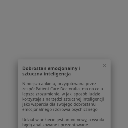
Poproś o wizytę
1
2
3
4
5
6
8
Powiązane wyszukiwania
W pobliżu Katowic
Choroby układu moczowego w Gliwicach
Dobrostan emocjonalny i
Choroby układu moczowego w Sosnowcu
sztuczna inteligencja
Choroby układu moczowego w Chorzowie
Niniejsza ankieta, przygotowana przez
zespół Patient Care Doctoralia, ma na celu
Choroby układu moczowego w Bielsku-Białej
lepsze zrozumienie, w jaki sposób ludzie
korzystają z narzędzi sztucznej inteligencji
Choroby układu moczowego w Tychach
jako wsparcia dla swojego dobrostanu
emocjonalnego i zdrowia psychicznego.
Więcej (14)
Więcej w kategorii: W pobliżu Katowic
Udział w ankiecie jest anonimowy, a wyniki
będą analizowane i prezentowane