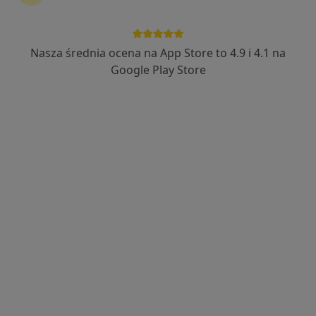
Nasza średnia ocena na App Store to 4.9 i 4.1 na
lek. Barbara Maria Słomka
Google Play Store
·
Więcej
Pediatra, Lekarz pierwszego kontaktu
5 opinii
Ignacego Paderewskiego 63 POZ, Katowice
•
Mapa
Hygge Clinic
Konsultacja pediatryczna (NFZ)
Darmowa usługa
Specjalista nie oferuje umawiania online pod tym adresem.
Poproś o wizytę