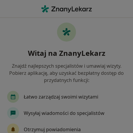
Me
Choroby Układu Moczowego • Katowice, śląskie
Filtry
• 1
Ubezpieczenie
Map
Choroby układu moczowego specjaliści w
Witaj na ZnanyLekarz
Katowicach
Jak działają wyniki wyszukiwania
Znajdź najlepszych specjalistów i umawiaj wizyty.
Pobierz aplikację, aby uzyskać bezpłatny dostęp do
przydatnych funkcji:
Jakiego specjalisty szukasz?
Urolog
Internista
Ginekolog
Chirurg
Łatwo zarządzaj swoimi wizytami
Wysyłaj wiadomości do specjalistów
Otrzymuj powiadomienia