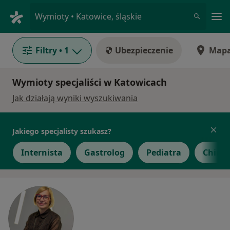
Me
Wymioty • Katowice, śląskie
Filtry
• 1
Ubezpieczenie
Map
Wymioty specjaliści w Katowicach
Jak działają wyniki wyszukiwania
Jakiego specjalisty szukasz?
Internista
Gastrolog
Pediatra
Chirur