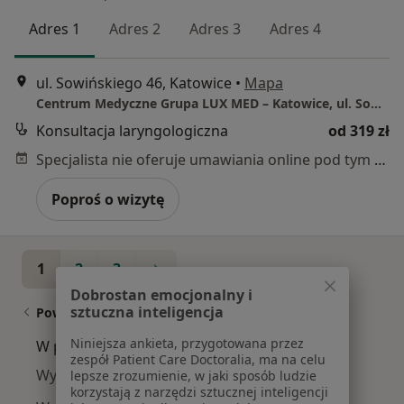
Adres 1
Adres 2
Adres 3
Adres 4
ul. Sowińskiego 46, Katowice
•
Mapa
Centrum Medyczne Grupa LUX MED – Katowice, ul. Sowińskiego 46
Konsultacja laryngologiczna
od 319 zł
Specjalista nie oferuje umawiania online pod tym adresem.
Poproś o wizytę
1
2
3
Dobrostan emocjonalny i
sztuczna inteligencja
Powiązane wyszukiwania
Niniejsza ankieta, przygotowana przez
W pobliżu Katowic
zespół Patient Care Doctoralia, ma na celu
Wymioty w Gliwicach
lepsze zrozumienie, w jaki sposób ludzie
korzystają z narzędzi sztucznej inteligencji