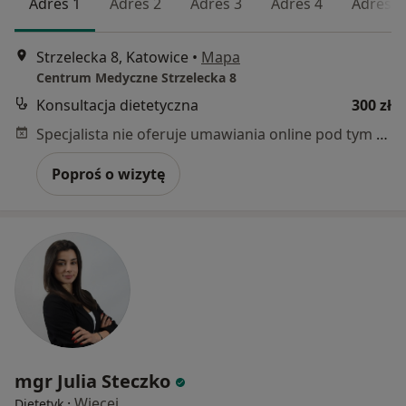
Adres 1
Adres 2
Adres 3
Adres 4
Adres 5
Strzelecka 8, Katowice
•
Mapa
Centrum Medyczne Strzelecka 8
Konsultacja dietetyczna
300 zł
Specjalista nie oferuje umawiania online pod tym adresem.
Poproś o wizytę
mgr Julia Steczko
·
Więcej
Dietetyk