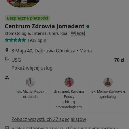
Bezpieczne płatności
Centrum Zdrowia Jomadent
·
Więcej
Stomatologia, Interna, Chirurgia
1938 opinii
3 Maja 40, Dąbrowa Górnicza
•
Mapa
USG
70 zł
Pokaż więcej usług
lek. Michał Popek
dr n. med. Karolina
lek. Michał Borkowski
ortopeda
Pinocy
ginekolog
chirurg
stomatologiczny
Zobacz wszystkich 27 specjalistów
Brak dostępnych specjalistów z wolnymi terminami w tym centrum medycznym.