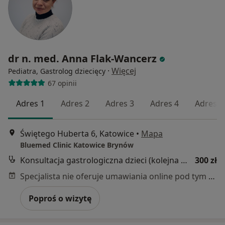
dr n. med. Anna Flak-Wancerz
·
Więcej
Pediatra, Gastrolog dziecięcy
67 opinii
Adres 1
Adres 2
Adres 3
Adres 4
Adres 5
Świętego Huberta 6, Katowice
•
Mapa
Bluemed Clinic Katowice Brynów
Konsultacja gastrologiczna dzieci (kolejna wizyta)
300 zł
Specjalista nie oferuje umawiania online pod tym adresem.
Poproś o wizytę