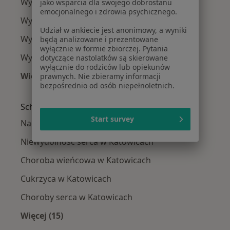
Wymioty w Zabrzu
jako wsparcia dla swojego dobrostanu
emocjonalnego i zdrowia psychicznego.
Wymioty w Tychach
Udział w ankiecie jest anonimowy, a wyniki
Wymioty w Piekarach Śląskich
będą analizowane i prezentowane
wyłącznie w formie zbiorczej. Pytania
Wymioty w Chorzowie
dotyczące nastolatków są skierowane
wyłącznie do rodziców lub opiekunów
Więcej (10)
prawnych. Nie zbieramy informacji
bezpośrednio od osób niepełnoletnich.
Więcej w kategorii: W pobliżu Katowic
Schorzenia w Katowicach
Start survey
Nadciśnienie tętnicze w Katowicach
Niewydolność serca w Katowicach
Choroba wieńcowa w Katowicach
Cukrzyca w Katowicach
Choroby serca w Katowicach
Więcej (15)
Więcej w kategorii: Schorzenia w Katowicach