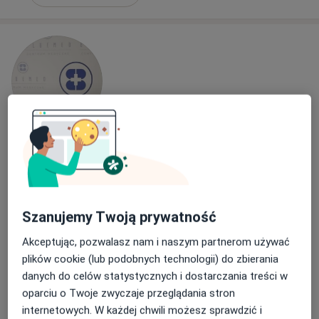
lek. Aleksandra Radosz
·
Więcej
Pediatra, Gastrolog dziecięcy
19 opinii
Szanujemy Twoją prywatność
Adres 1
Adres 2
Adres 3
Akceptując, pozwalasz nam i naszym partnerom używać
Świętego Huberta 6, Katowice
•
Mapa
plików cookie (lub podobnych technologii) do zbierania
Bluemed Clinic Katowice Brynów
danych do celów statystycznych i dostarczania treści w
oparciu o Twoje zwyczaje przeglądania stron
Konsultacja gastrologiczna (pierwsza wizyta)
350 zł
internetowych. W każdej chwili możesz sprawdzić i