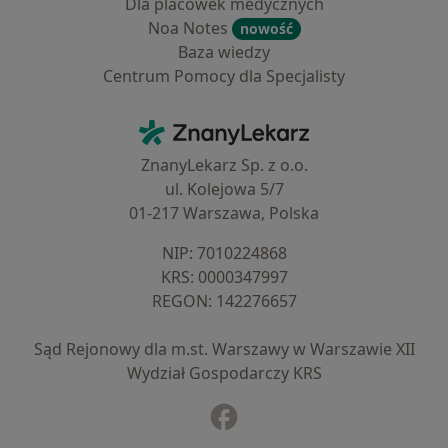
Dla placówek medycznych
Noa Notes
nowość
Baza wiedzy
Centrum Pomocy dla Specjalisty
Kontakt
ZnanyLekarz - Strona główna
ZnanyLekarz Sp. z o.o.
ul. Kolejowa 5/7
01-217 Warszawa, Polska
NIP: ⁠7010224868
KRS: ⁠0000347997
REGON: ⁠142276657
Sąd Rejonowy dla m.st. Warszawy w Warszawie XII
Wydział Gospodarczy KRS
Facebook
otwiera się w nowej karcie