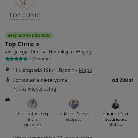
Bezpieczne płatności
Top Clinic
·
Więcej
Alergologia, Interna, Neurologia
493 opinie
11 Listopada 18b/1, Będzin
•
Mapa
Konsultacja dietetyczna
od 200 zł
Pokaż więcej usług
dr n. med. Andrzej
lek. Maciej Pietryga
dr n. med. Piotr
Brenk
ortopeda
Gościniewicz
ginekolog
okulista
Zobacz wszystkich 20 specjalistów