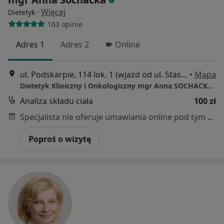
·
Więcej
Dietetyk
163 opinie
Adres 1
Adres 2
Online
ul. Podskarpie, 114 lok. 1 (wjazd od ul. Staszica), Będzin
•
Mapa
Dietetyk Kliniczny i Onkologiczny mgr Anna SOCHACKA Będzin
Analiza składu ciała
100 zł
Specjalista nie oferuje umawiania online pod tym adresem.
Poproś o wizytę