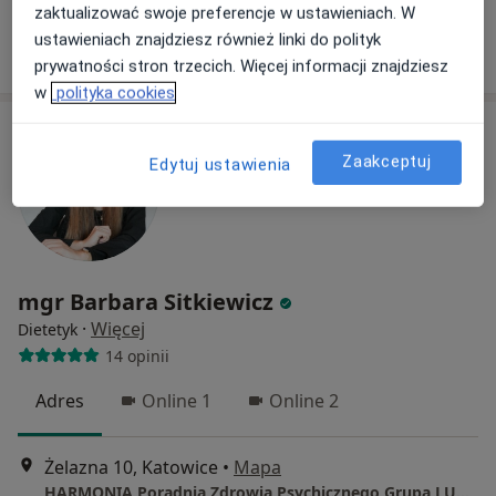
Specjalista nie oferuje umawiania online pod tym adresem.
zaktualizować swoje preferencje w ustawieniach. W
ustawieniach znajdziesz również linki do polityk
Poproś o wizytę
prywatności stron trzecich. Więcej informacji znajdziesz
w
polityka cookies
Zaakceptuj
Edytuj ustawienia
mgr Barbara Sitkiewicz
·
Więcej
Dietetyk
14 opinii
Adres
Online 1
Online 2
Żelazna 10, Katowice
•
Mapa
HARMONIA Poradnia Zdrowia Psychicznego Grupa LUX MED Katowice - Żelazna 10