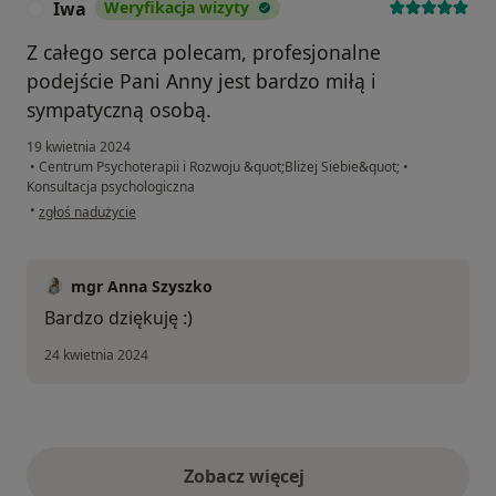
Iwa
Weryfikacja wizyty
I
Z całego serca polecam, profesjonalne
podejście Pani Anny jest bardzo miłą i
sympatyczną osobą.
19 kwietnia 2024
•
Centrum Psychoterapii i Rozwoju &quot;Bliżej Siebie&quot;
•
Konsultacja psychologiczna
w opinii użytkownika Iwa
•
zgłoś nadużycie
mgr Anna Szyszko
Bardzo dziękuję :)
24 kwietnia 2024
Zobacz więcej
opinie powyżej