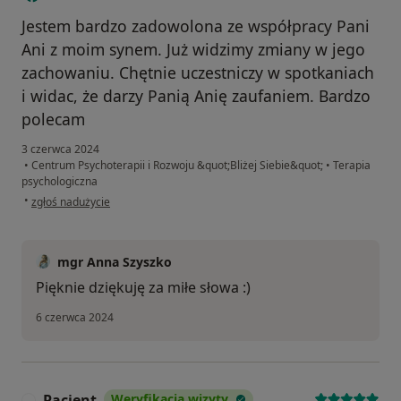
Jestem bardzo zadowolona ze współpracy Pani
Ani z moim synem. Już widzimy zmiany w jego
zachowaniu. Chętnie uczestniczy w spotkaniach
i widac, że darzy Panią Anię zaufaniem. Bardzo
polecam
3 czerwca 2024
•
Centrum Psychoterapii i Rozwoju &quot;Bliżej Siebie&quot;
•
Terapia
psychologiczna
w opinii użytkownika Marta T.
•
zgłoś nadużycie
mgr Anna Szyszko
Pięknie dziękuję za miłe słowa :)
6 czerwca 2024
Pacjent
Weryfikacja wizyty
P