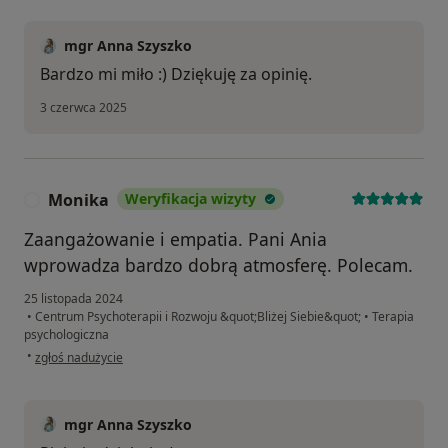
mgr Anna Szyszko
Bardzo mi miło :) Dziękuję za opinię.
3 czerwca 2025
Monika
Weryfikacja wizyty
M
Zaangażowanie i empatia. Pani Ania
wprowadza bardzo dobrą atmosferę. Polecam.
25 listopada 2024
•
Centrum Psychoterapii i Rozwoju &quot;Bliżej Siebie&quot;
•
Terapia
psychologiczna
w opinii użytkownika Monika
•
zgłoś nadużycie
mgr Anna Szyszko