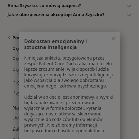
Anna Szyszko: co mówią pacjenci?
Jakie ubezpieczenia akceptuje Anna Szyszko?
Powiązane wyszukiwania
Dobrostan emocjonalny i
sztuczna inteligencja
Psycholodzy w pobliżu
Niniejsza ankieta, przygotowana przez
Psycholodzy Centrum
zespół Patient Care Doctoralia, ma na celu
lepsze zrozumienie, w jaki sposób ludzie
Psycholodzy Przystanek
korzystają z narzędzi sztucznej inteligencji
jako wsparcia dla swojego dobrostanu
Psycholodzy Bukowiec A
emocjonalnego i zdrowia psychicznego.
Psycholodzy Bukowiec B
Udział w ankiecie jest anonimowy, a wyniki
będą analizowane i prezentowane
Najczęście leczone choroby
wyłącznie w formie zbiorczej. Pytania
dotyczące nastolatków są skierowane
Depresja w Legionowie
wyłącznie do rodziców lub opiekunów
prawnych. Nie zbieramy informacji
Zaburzenia nastroju w Legionowie
bezpośrednio od osób niepełnoletnich.