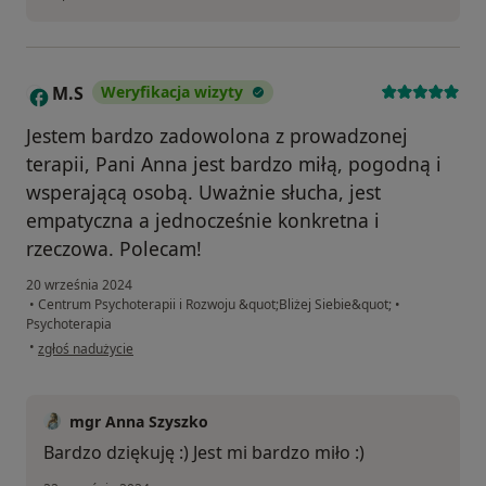
M.S
Weryfikacja wizyty
M
Jestem bardzo zadowolona z prowadzonej
terapii, Pani Anna jest bardzo miłą, pogodną i
wsperającą osobą. Uważnie słucha, jest
empatyczna a jednocześnie konkretna i
rzeczowa. Polecam!
20 września 2024
•
Centrum Psychoterapii i Rozwoju &quot;Bliżej Siebie&quot;
•
Psychoterapia
w opinii użytkownika M.S
•
zgłoś nadużycie
mgr Anna Szyszko
Bardzo dziękuję :) Jest mi bardzo miło :)