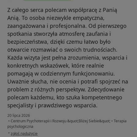
Z całego serca polecam współpracę z Panią
Anią. To osoba niezwykle empatyczna,
zaangażowana i profesjonalna. Od pierwszego
spotkania stworzyła atmosferę zaufania i
bezpieczeństwa, dzięki czemu łatwo było
otwarcie rozmawiać o swoich trudnościach.
Każda wizyta jest pełna zrozumienia, wsparcia i
konkretnych wskazówek, które realnie
pomagają w codziennym funkcjonowaniu.
Uważnie słucha, nie ocenia i potrafi spojrzeć na
problem z różnych perspektyw. Zdecydowanie
polecam każdemu, kto szuka kompetentnego
specjalisty i prawdziwego wsparcia.
20 lipca 2026
•
Centrum Psychoterapii i Rozwoju &quot;Bliżej Siebie&quot;
•
Terapia
psychologiczna
w opinii użytkownika W
•
zgłoś nadużycie