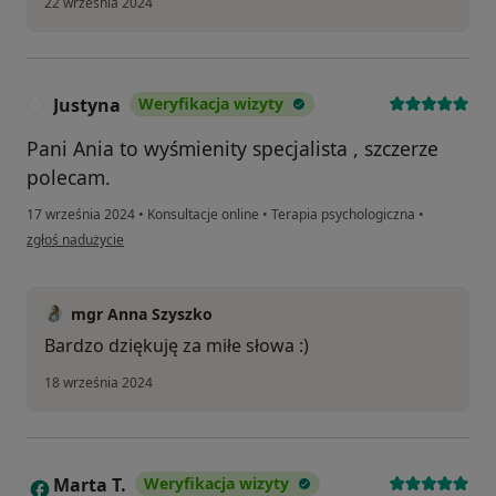
22 września 2024
Justyna
Weryfikacja wizyty
J
Pani Ania to wyśmienity specjalista , szczerze
polecam.
17 września 2024
•
Konsultacje online
•
Terapia psychologiczna
•
w opinii użytkownika Justyna
zgłoś nadużycie
mgr Anna Szyszko
Bardzo dziękuję za miłe słowa :)
18 września 2024
Marta T.
Weryfikacja wizyty
M