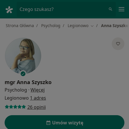
Me
Czego szukasz?
Strona Główna
Psycholog
Legionowo
Anna Szyszko
Zmień miasto
mgr
Anna Szyszko
O specjalizacjach
Psycholog
·
Więcej
Legionowo
1 adres
26 opinii
Umów wizytę