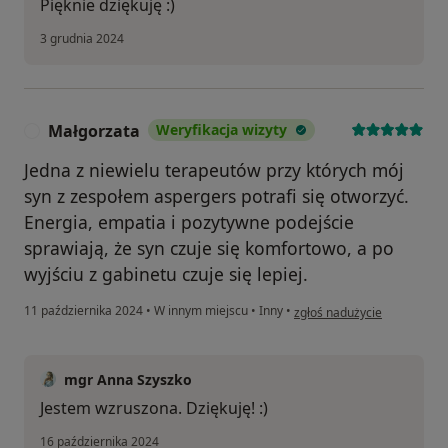
Pięknie dziękuję :)
3 grudnia 2024
Małgorzata
Weryfikacja wizyty
M
Jedna z niewielu terapeutów przy których mój
syn z zespołem aspergers potrafi się otworzyć.
Energia, empatia i pozytywne podejście
sprawiają, że syn czuje się komfortowo, a po
wyjściu z gabinetu czuje się lepiej.
w opinii użytkownika Małgo
11 października 2024
•
W innym miejscu
•
Inny
•
zgłoś nadużycie
mgr Anna Szyszko
Jestem wzruszona. Dziękuję! :)
16 października 2024