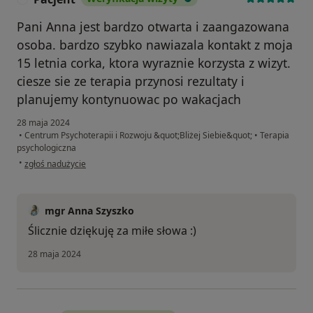
Pani Anna jest bardzo otwarta i zaangazowana
osoba. bardzo szybko nawiazala kontakt z moja
15 letnia corka, ktora wyraznie korzysta z wizyt.
ciesze sie ze terapia przynosi rezultaty i
planujemy kontynuowac po wakacjach
28 maja 2024
•
Centrum Psychoterapii i Rozwoju &quot;Bliżej Siebie&quot;
•
Terapia
psychologiczna
w opinii użytkownika Pacjent
•
zgłoś nadużycie
mgr Anna Szyszko
Ślicznie dziękuję za miłe słowa :)
28 maja 2024