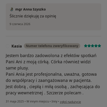
mgr Anna Szyszko
Ślicznie dziękuję za opinię
9 czerwca 2026
Kasia
Numer telefonu zweryfikowany
K
Jestem bardzo zadowolona z efektów spotkań
Pani Ani z moją córką. Córka również widzi
same plusy.
Pani Ania jest profesjonalna, uważna, gotowa
do współpracy i zaangażowana w pacjenta.
Jest dobrą , ciepłą i miłą osobą , zachęcająca do
pracy wewnetrznej . Szczerze polecam .
w opinii użytkownika Kasia
31 maja 2025
•
W innym miejscu
•
Inny
•
zgłoś nadużycie