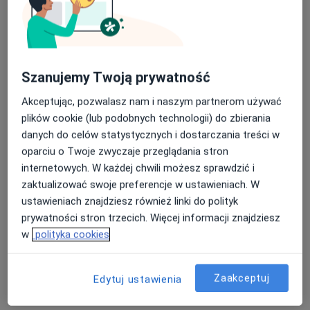
pokonać kilka stopni; blok nie jest przystosowany dla
potrzeb osoby niepełnosprawnej ruchowo. Domofon -
D2M3
Szanujemy Twoją prywatność
Dodatkowe informacje
Akceptując, pozwalasz nam i naszym partnerom używać
Terapia trwa 50 minut. Proszę o przybycie do gabinetu
plików cookie (lub podobnych technologii) do zbierania
nie wcześniej niż 5 minut przed wyznaczoną godziną.
danych do celów statystycznych i dostarczania treści w
oparciu o Twoje zwyczaje przeglądania stron
“Życie nie toczy się tak, jak powinno, ale jest takie jak
internetowych. W każdej chwili możesz sprawdzić i
jest. Sposób w jaki sobie z tym radzisz, stanowi całą
zaktualizować swoje preferencje w ustawieniach. W
różnicę” Virginia Satir
ustawieniach znajdziesz również linki do polityk
prywatności stron trzecich. Więcej informacji znajdziesz
O mnie
więcej
w
polityka cookies
Podejście terapeutyczne
Psychoterapia
Zaakceptuj
Edytuj ustawienia
Zakres porad