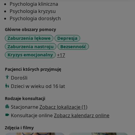
Psychologia kliniczna
Psychologia kryzysu
Psychologia dorosłych
Główne obszary pomocy
Zaburzenia lękowe
Depresja
Zaburzenia nastroju
Bezsenność
a11y_sr_more_diseases
Kryzys emocjonalny
+17
Pacjenci których przyjmuję
Dorośli
Dzieci w wieku od 16 lat
Rodzaje konsultacji
Stacjonarne
Zobacz lokalizacje (1)
Konsultacje online
Zobacz kalendarz online
Zdjęcia i filmy