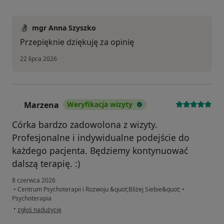
mgr Anna Szyszko
Przepięknie dziękuję za opinię
22 lipca 2026
Marzena
Weryfikacja wizyty
M
Córka bardzo zadowolona z wizyty.
Profesjonalne i indywidualne podejście do
każdego pacjenta. Będziemy kontynuować
dalszą terapię. :)
8 czerwca 2026
•
Centrum Psychoterapii i Rozwoju &quot;Bliżej Siebie&quot;
•
Psychoterapia
w opinii użytkownika Marzena
•
zgłoś nadużycie