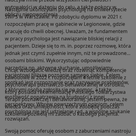
wytrwałości w dążeniu do celu, a także pokory w
Następnie ukończyłam psychologię na Uniwersytecie
obliczu niepowodzenia.
SWPS w Warszawie. Po zdobyciu dyplomu w 2021 r.
rozpoczęłam pracę w gabinecie w Legionowie, gdzie
pracuję do chwili obecnej. Uważam, że fundamentem
w pracy psychologa jest nawiązanie bliskiej relacji z
pacjentem. Dzieje się to m. in. poprzez rozmowę, która
jednak jest czymś zupełnie innym, niż te prowadzone z
osobami bliskimi. Wykorzystując odpowiednie
narzędzia np. aktywne słuchanie, umożliwiamy
Chcąc wzbogacić wiedzę oraz rozwinąć kompetencje
pacjentowi bliższe poznanie samego siebie. Celem
zawodowe w 2022 r. rozpoczęłam 4-letnie szkolenie z
spotkań jest rozpoznanie oraz nazywanie problemów,
psychoterapii poznawczo-behawioralnej w ośrodku,
z którymi osoba zgłosiła się po pomoc, a także
który posiada rekomendację Polskiego Towarzystwa
możliwość popatrzenia na trudności z innej
Terapii poznawczej i Behawioralnej. Jestem pewna, że
perspektywy. Wbrew powszechnym opiniom, celem
wiedza oraz umiejętności, które zdobędę podczas
psychologa nie jest udzielanie rad, a wspólne szukanie
szkolenia pozwolą mi zadbać o każdego pacjenta.
rozwiązań.
Swoją pomoc oferuję osobom z zaburzeniami nastroju