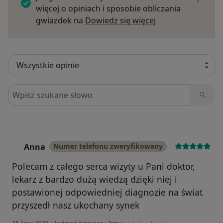
więcej o opiniach i sposobie obliczania
Dowiedz się więce
gwiazdek na
Dowiedz się więcej
Szukaj w opiniach
Anna
Numer telefonu zweryfikowany
A
Polecam z całego serca wizyty u Pani doktor,
lekarz z bardzo dużą wiedzą dzięki niej i
postawionej odpowiedniej diagnozie na świat
przyszedł nasz ukochany synek
w opinii użytkownika Anna