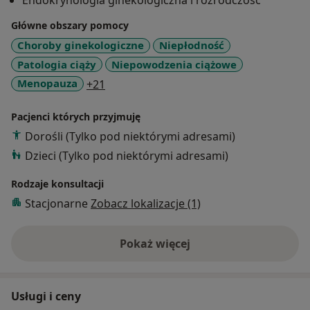
Endokrynologia ginekologiczna i rozrodczość
referencyjności oraz wieloletnia praca w poradni i
Główne obszary pomocy
gabinecie gwarantuje jej pacjentkom opiekę na
najwyższym poziomie. Obecnie pracuje w Klinice
Choroby ginekologiczne
Niepłodność
Leczenia Niepłodności Invimed w Katowicach oraz
Patologia ciąży
Niepowodzenia ciążowe
prowadzi Poradnie Leczenia Niepłodności w Szpitalu
a11y_sr_more_diseases
Menopauza
+21
Specjalistycznym nr 2 w Bytomiu. Wyróżnia ją wysoka
etyka pracy i zorientowanie na problemy pacjenta.
Pacjenci których przyjmuję
Zaprasza Pacjentki na konsultacje ginekologiczną.
Dorośli (Tylko pod niektórymi adresami)
Zaprasza Pary do wspólnej walki z niepłodnością.
Dzieci (Tylko pod niektórymi adresami)
Zaprasza pod swoją opiekę kobiety w ciąży.
Rodzaje konsultacji
Stacjonarne
Zobacz lokalizacje (1)
Pokaż więcej
o doświadczeniu
Usługi i ceny