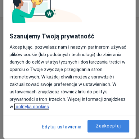
W jaki sposób ustalane są ceny?
Adresy (4)
Szanujemy Twoją prywatność
Adres 1
Adres 2
Adres 3
Adres 4
Akceptując, pozwalasz nam i naszym partnerom używać
plików cookie (lub podobnych technologii) do zbierania
danych do celów statystycznych i dostarczania treści w
Invimed Katowice
oparciu o Twoje zwyczaje przeglądania stron
ul. Piotrowicka 83,
40-724
Katowice
internetowych. W każdej chwili możesz sprawdzić i
zaktualizować swoje preferencje w ustawieniach. W
ustawieniach znajdziesz również linki do polityk
Powiększ mapę
otwiera się w nowej karcie
prywatności stron trzecich. Więcej informacji znajdziesz
w
polityka cookies
Dostępność
W tym gabinecie nie można umawiać wizyt przez
internet
Zaakceptuj
Edytuj ustawienia
Co mam zrobić w tej sytuacji?