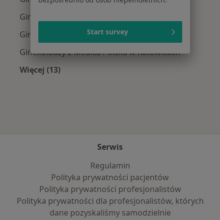
Ginekolodzy z Signal Iduna w Katowicach
Start survey
Ginekolodzy z NFZ w Katowicach
Ginekolodzy z Medica Polska w Katowicach
Więcej (13)
Więcej w kategorii: Najpopularniejsze ubezpi
Serwis
Regulamin
Polityka prywatności pacjentów
Polityka prywatności profesjonalistów
Polityka prywatności dla profesjonalistów, których
dane pozyskaliśmy samodzielnie