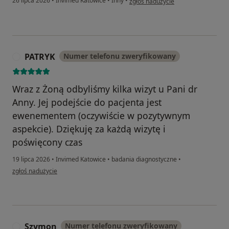
26 lipca 2026
•
Invimed Katowice
•
Inny
•
zgłoś nadużycie
PATRYK
Numer telefonu zweryfikowany
P
Wraz z Żoną odbyliśmy kilka wizyt u Pani dr
Anny. Jej podejście do pacjenta jest
ewenementem (oczywiście w pozytywnym
aspekcie). Dziękuję za każdą wizytę i
poświęcony czas
19 lipca 2026
•
Invimed Katowice
•
badania diagnostyczne
•
w opinii użytkownika PATRYK
zgłoś nadużycie
Szymon
Numer telefonu zweryfikowany
S