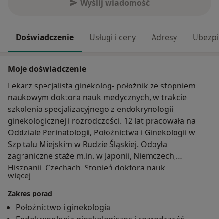
Wyślij wiadomość
Doświadczenie
Usługi i ceny
Adresy
Ubezpi
Moje doświadczenie
Lekarz specjalista ginekolog- położnik ze stopniem
naukowym doktora nauk medycznych, w trakcie
szkolenia specjalizacyjnego z endokrynologii
ginekologicznej i rozrodczości. 12 lat pracowała na
Oddziale Perinatologii, Położnictwa i Ginekologii w
Szpitalu Miejskim w Rudzie Śląskiej. Odbyła
zagraniczne staże m.in. w Japonii, Niemczech,
Hiszpanii, Czechach. Stopień doktora nauk
O mnie
więcej
medycznych uzyskała z wyróżnieniem pisząc pracę na
temat przedwczesnego pęknięcia błon płodowych.
Zakres porad
Doświadczenie zdobyte w szpitalu na oddziale
Położnictwo i ginekologia
perinatologii, ginekologii i położnictwa III-go stopnia