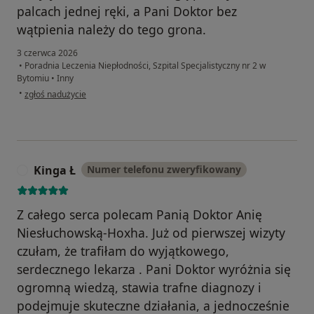
palcach jednej ręki, a Pani Doktor bez
wątpienia należy do tego grona.
3 czerwca 2026
•
Poradnia Leczenia Niepłodności, Szpital Specjalistyczny nr 2 w
Bytomiu
•
Inny
w opinii użytkownika Marysia M
•
zgłoś nadużycie
Kinga Ł
Numer telefonu zweryfikowany
K
Z całego serca polecam Panią Doktor Anię
Niesłuchowską-Hoxha. Już od pierwszej wizyty
czułam, że trafiłam do wyjątkowego,
serdecznego lekarza . Pani Doktor wyróżnia się
ogromną wiedzą, stawia trafne diagnozy i
podejmuje skuteczne działania, a jednocześnie