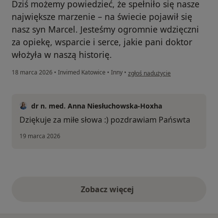
Dziś możemy powiedzieć, że spełniło się nasze
największe marzenie – na świecie pojawił się
nasz syn Marcel. Jesteśmy ogromnie wdzięczni
za opiekę, wsparcie i serce, jakie pani doktor
włożyła w naszą historię.
w opinii użytkownika Natalia
18 marca 2026
•
Invimed Katowice
•
Inny
•
zgłoś nadużycie
dr n. med. Anna Niesłuchowska-Hoxha
Dziękuje za miłe słowa :) pozdrawiam Pańswta
19 marca 2026
Zobacz więcej
opinie powyżej