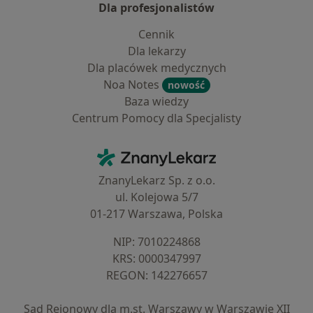
Dla profesjonalistów
Cennik
Dla lekarzy
Dla placówek medycznych
Noa Notes
nowość
Baza wiedzy
Centrum Pomocy dla Specjalisty
Kontakt
ZnanyLekarz - Strona główna
ZnanyLekarz Sp. z o.o.
ul. Kolejowa 5/7
01-217 Warszawa, Polska
NIP: ⁠7010224868
KRS: ⁠0000347997
REGON: ⁠142276657
Sąd Rejonowy dla m.st. Warszawy w Warszawie XII