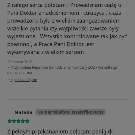
Z całego serca polecam ! Prowadziłam ciążę u
Pani Doktor z nadciśnieniem i cukrzyca , ciąża
prowadzona była z wielkim zaangażowaniem,
wszelkie pytania czy wątpliwości zawsze były
wyjaśnione . Wszystko kontrolowane tak jak być
powinno , a Praca Pani Doktor jest
wykonywana z wielkim sercem .
25 marca 2026
•
Przychodnia Rejonowa Samodzielny Publiczny ZOZ
•
konsultacja
ginekologiczna
w opinii użytkownika Karolina
•
zgłoś nadużycie
Natalia
Numer telefonu zweryfikowany
N
Z pełnym przekonaniem polecam panią dr.