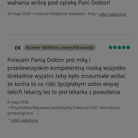
wahania wrócę pod opiekę Pani Doktor!
w opinii użytkownika K
29 maja 2026
•
Centrum Medyczne Sodowski
•
Inny
•
zgłoś nadużycie
EK
Numer telefonu zweryfikowany
E
Polecam Panią Doktor jest miłą i
przedewszyskim kompetentną osobą wszystko
dokładnie wyjaśni żeby było zrozumiałe widać
że kocha to co robi życzyłabym sobie więcej
takich lekarzy bo to jest lekarka z powołania
6 maja 2026
•
Przychodnia Rejonowa Samodzielny Publiczny ZOZ
•
konsultacja
ginekologiczna
w opinii użytkownika EK
•
zgłoś nadużycie