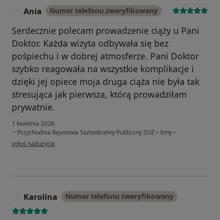
Ania
Numer telefonu zweryfikowany
A
Serdecznie polecam prowadzenie ciąży u Pani
Doktor. Każda wizyta odbywała się bez
pośpiechu i w dobrej atmosferze. Pani Doktor
szybko reagowała na wszystkie komplikacje i
dzięki jej opiece moja druga ciąża nie była tak
stresująca jak pierwsza, którą prowadziłam
prywatnie.
1 kwietnia 2026
•
Przychodnia Rejonowa Samodzielny Publiczny ZOZ
•
Inny
•
w opinii użytkownika Ania
zgłoś nadużycie
Karolina
Numer telefonu zweryfikowany
K