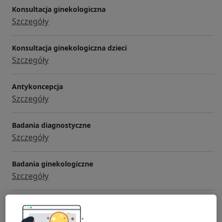
Konsultacja ginekologiczna
Szczegóły
Konsultacja ginekologiczna dzieci
Szczegóły
Antykoncepcja
Szczegóły
Badania diagnostyczne
Szczegóły
Badania ginekologiczne
Szczegóły
+ 10 usług