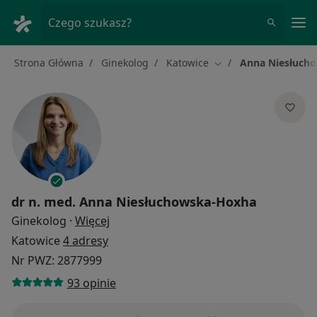
Me
Czego szukasz?
Strona Główna
Ginekolog
Katowice
Anna Niesłuch
Zmień miasto
dr n. med.
Anna Niesłuchowska-Hoxha
O specjalizacjach
Ginekolog
·
Więcej
Katowice
4 adresy
Nr PWZ: 2877999
93 opinie