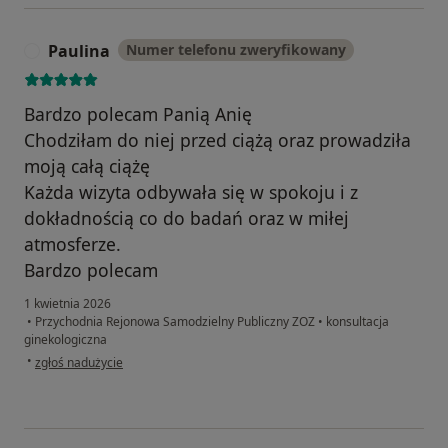
Paulina
Numer telefonu zweryfikowany
P
Bardzo polecam Panią Anię
Chodziłam do niej przed ciążą oraz prowadziła
moją całą ciążę
Każda wizyta odbywała się w spokoju i z
dokładnością co do badań oraz w miłej
atmosferze.
Bardzo polecam
1 kwietnia 2026
•
Przychodnia Rejonowa Samodzielny Publiczny ZOZ
•
konsultacja
ginekologiczna
w opinii użytkownika Paulina
•
zgłoś nadużycie