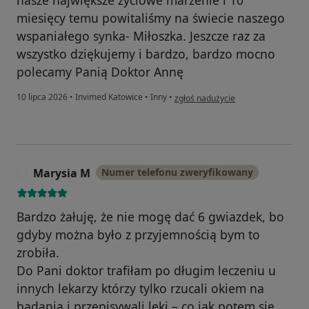
nasze największe życiowe marzenie i 10
miesięcy temu powitaliśmy na świecie naszego
wspaniałego synka- Miłoszka. Jeszcze raz za
wszystko dziękujemy i bardzo, bardzo mocno
polecamy Panią Doktor Annę
w opinii użytkownika Szymon
10 lipca 2026
•
Invimed Katowice
•
Inny
•
zgłoś nadużycie
Marysia M
Numer telefonu zweryfikowany
M
Bardzo żałuję, że nie mogę dać 6 gwiazdek, bo
gdyby można było z przyjemnością bym to
zrobiła.
Do Pani doktor trafiłam po długim leczeniu u
innych lekarzy którzy tylko rzucali okiem na
badania i przepisywali leki – co jak potem się