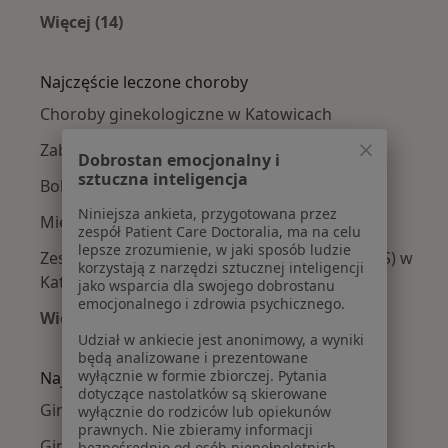
Więcej (14)
Więcej w kategorii: W pobliżu Katowic
Najczęście leczone choroby
Choroby ginekologiczne w Katowicach
Zaburzenia miesiączkowania w Katowicach
Dobrostan emocjonalny i
sztuczna inteligencja
Bolesne miesiączkowanie w Katowicach
Niniejsza ankieta, przygotowana przez
Mięśniaki macicy w Katowicach
zespół Patient Care Doctoralia, ma na celu
lepsze zrozumienie, w jaki sposób ludzie
Zespół policystycznych jajników (PCOS / PMOS) w
korzystają z narzędzi sztucznej inteligencji
Katowicach
jako wsparcia dla swojego dobrostanu
emocjonalnego i zdrowia psychicznego.
Więcej (15)
Udział w ankiecie jest anonimowy, a wyniki
Więcej w kategorii: Najczęście leczone chorob
będą analizowane i prezentowane
wyłącznie w formie zbiorczej. Pytania
Najpopularniejsze ubezpieczenia
dotyczące nastolatków są skierowane
Ginekolodzy z Allianz w Katowicach
wyłącznie do rodziców lub opiekunów
prawnych. Nie zbieramy informacji
Ginekolodzy z POLMED w Katowicach
bezpośrednio od osób niepełnoletnich.