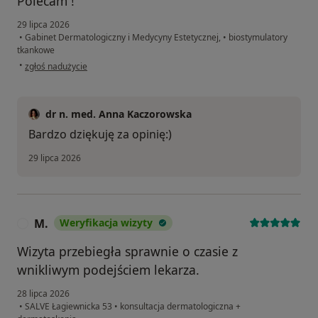
Polecam !
29 lipca 2026
•
Gabinet Dermatologiczny i Medycyny Estetycznej,
•
biostymulatory
tkankowe
w opinii użytkownika M.S-U
•
zgłoś nadużycie
dr n. med. Anna Kaczorowska
Bardzo dziękuję za opinię:)
29 lipca 2026
M.
Weryfikacja wizyty
M
Wizyta przebiegła sprawnie o czasie z
wnikliwym podejściem lekarza.
28 lipca 2026
•
SALVE Łagiewnicka 53
•
konsultacja dermatologiczna +