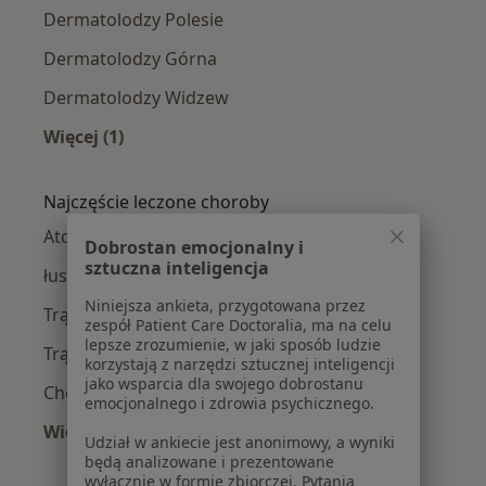
Dermatolodzy Polesie
Dermatolodzy Górna
Dermatolodzy Widzew
Więcej (1)
Więcej w kategorii: Dermatolodzy w pobliżu
Najczęście leczone choroby
Atopowe zapalenie skóry w Łodzi
Dobrostan emocjonalny i
sztuczna inteligencja
łuszczyca w Łodzi
Niniejsza ankieta, przygotowana przez
Trądzik w Łodzi
zespół Patient Care Doctoralia, ma na celu
lepsze zrozumienie, w jaki sposób ludzie
Trądzik różowaty w Łodzi
korzystają z narzędzi sztucznej inteligencji
jako wsparcia dla swojego dobrostanu
Choroby skóry w Łodzi
emocjonalnego i zdrowia psychicznego.
Więcej (15)
Udział w ankiecie jest anonimowy, a wyniki
Więcej w kategorii: Najczęście leczone chorob
będą analizowane i prezentowane
wyłącznie w formie zbiorczej. Pytania