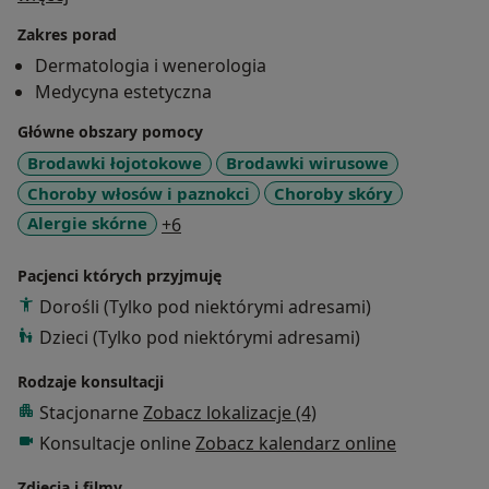
Trznadel-Grodzka.
Zakres porad
Jest członkiem Polskiego Towarzystwa
Dermatologia i wenerologia
Dermatologicznego oraz Stowarzyszenia Lekarzy
Medycyna estetyczna
Dermatologów Estetycznych.
Posiada wieloletnią praktykę zarówno w lecznictwie
Główne obszary pomocy
szpitalnym, jak i w otwartym. Doświadczenie w
Brodawki łojotokowe
Brodawki wirusowe
leczeniu przewlekłych chorób skóry oraz wczesnej
Choroby włosów i paznokci
Choroby skóry
diagnostyce zmian skórnych. Dermatologią estetyczną
a11y_sr_more_diseases
Alergie skórne
+6
zajmuje się od początku swojej pracy zawodowej.
Uczestniczy w szkoleniach i zjazdach polskich i
Pacjenci których przyjmuję
zagranicznych towarzystw dermatologicznych i
Dorośli (Tylko pod niektórymi adresami)
dermatologii estetycznej co potwierdzają liczne
certyfikaty.
Dzieci (Tylko pod niektórymi adresami)
Mówi, że w swojej pracy szczególny nacisk kładzie na
Rodzaje konsultacji
stałe pogłębianie swojej wiedzy i umiejętności.
Stacjonarne
Zobacz lokalizacje (4)
Posiada bardzo dobrą znajomość języka angielskiego.
Konsultacje online
Zobacz kalendarz online
Zdjęcia i filmy