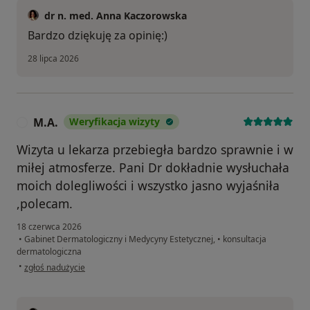
dr n. med. Anna Kaczorowska
Bardzo dziękuję za opinię:)
28 lipca 2026
M.A.
Weryfikacja wizyty
M
Wizyta u lekarza przebiegła bardzo sprawnie i w
miłej atmosferze. Pani Dr dokładnie wysłuchała
moich dolegliwości i wszystko jasno wyjaśniła
,polecam.
18 czerwca 2026
•
Gabinet Dermatologiczny i Medycyny Estetycznej,
•
konsultacja
dermatologiczna
w opinii użytkownika M.A.
•
zgłoś nadużycie