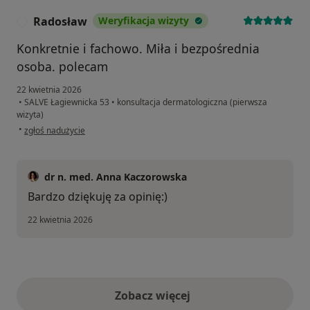
Radosław
Weryfikacja wizyty
R
Konkretnie i fachowo. Miła i bezpośrednia
osoba. polecam
22 kwietnia 2026
•
SALVE Łagiewnicka 53
•
konsultacja dermatologiczna (pierwsza
wizyta)
w opinii użytkownika Radosław
•
zgłoś nadużycie
dr n. med. Anna Kaczorowska
Bardzo dziękuję za opinię:)
22 kwietnia 2026
Zobacz więcej
opinie powyżej