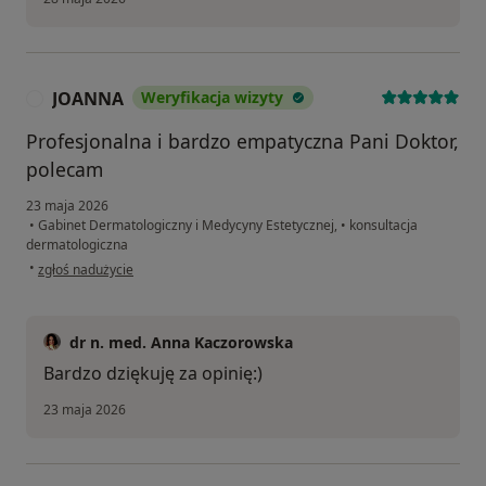
JOANNA
Weryfikacja wizyty
J
Profesjonalna i bardzo empatyczna Pani Doktor,
polecam
23 maja 2026
•
Gabinet Dermatologiczny i Medycyny Estetycznej,
•
konsultacja
dermatologiczna
w opinii użytkownika JOANNA
•
zgłoś nadużycie
dr n. med. Anna Kaczorowska
Bardzo dziękuję za opinię:)
23 maja 2026