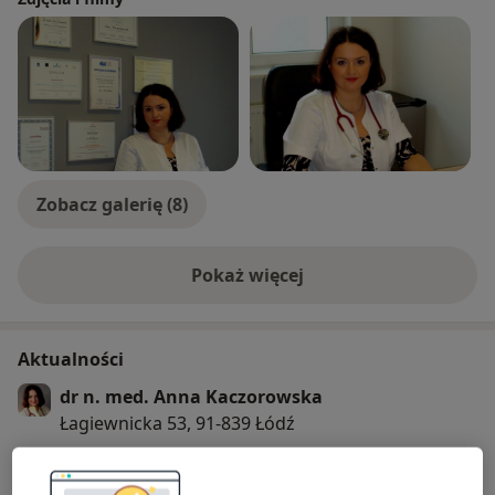
Zobacz galerię (8)
Pokaż więcej
o doświadczeniu
Aktualności
dr n. med. Anna Kaczorowska
Łagiewnicka 53, 91-839 Łódź
W przypadku zmian/pytań proszę o kontakt
telefoniczny z Salve.