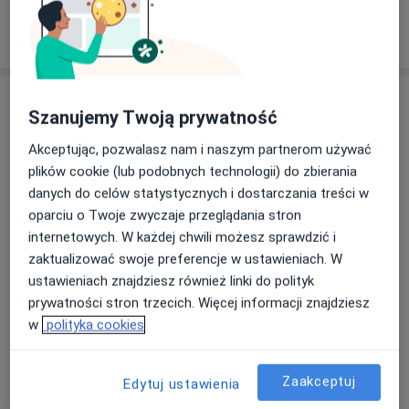
08/07/2022
Usługi i ceny
Szanujemy Twoją prywatność
Konsultacja dermatologiczna
Umów wizytę
Akceptując, pozwalasz nam i naszym partnerom używać
Od 250 zł
Szczegóły
plików cookie (lub podobnych technologii) do zbierania
danych do celów statystycznych i dostarczania treści w
Laser frakcyjny
oparciu o Twoje zwyczaje przeglądania stron
Umów wizytę
Od 300 zł
Szczegóły
internetowych. W każdej chwili możesz sprawdzić i
zaktualizować swoje preferencje w ustawieniach. W
ustawieniach znajdziesz również linki do polityk
Toksyna botulinowa
prywatności stron trzecich. Więcej informacji znajdziesz
Umów wizytę
Od 600 zł
Szczegóły
w
polityka cookies
Terapia fotodynamiczna
Umów wizytę
Zaakceptuj
Edytuj ustawienia
Od 400 zł
Szczegóły