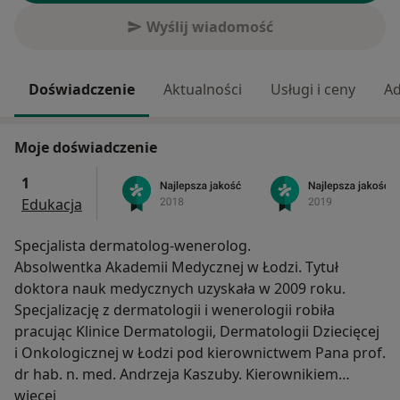
Wyślij wiadomość
Doświadczenie
Aktualności
Usługi i ceny
Ad
Moje doświadczenie
1
Edukacja
Specjalista dermatolog-wenerolog.
Absolwentka Akademii Medycznej w Łodzi. Tytuł
doktora nauk medycznych uzyskała w 2009 roku.
Specjalizację z dermatologii i wenerologii robiła
pracując Klinice Dermatologii, Dermatologii Dziecięcej
i Onkologicznej w Łodzi pod kierownictwem Pana prof.
dr hab. n. med. Andrzeja Kaszuby. Kierownikiem
O mnie
specjalizacji była Pani dr hab. n.med. prof.nadzw. Ewa
więcej