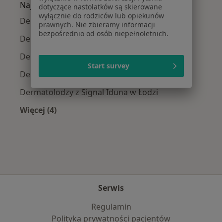
Najpopularniejsze ubezpieczenia
dotyczące nastolatków są skierowane
wyłącznie do rodziców lub opiekunów
Dermatolodzy z Allianz w Łodzi
prawnych. Nie zbieramy informacji
bezpośrednio od osób niepełnoletnich.
Dermatolodzy z Medicover w Łodzi
Dermatolodzy z NFZ w Łodzi
Start survey
Dermatolodzy z PZU Zdrowie w Łodzi
Dermatolodzy z Signal Iduna w Łodzi
Więcej (4)
Więcej w kategorii: Najpopularniejsze ubezpie
Serwis
Regulamin
Polityka prywatności pacjentów