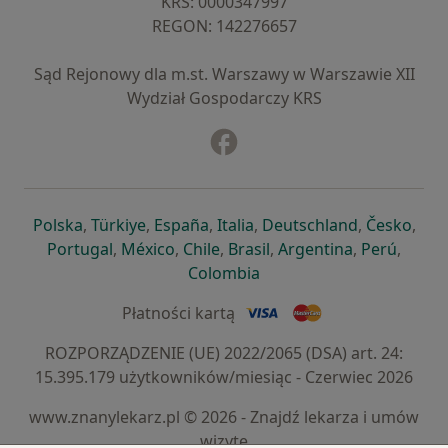
KRS: ⁠0000347997
REGON: ⁠142276657
Sąd Rejonowy dla m.st. Warszawy w Warszawie XII
Wydział Gospodarczy KRS
Facebook
otwiera się w nowej karcie
otwiera się w nowej karcie
otwiera się w nowej karcie
otwiera się w nowej karcie
otwiera się w nowej karci
otwiera się
otwi
Polska
,
Türkiye
,
España
,
Italia
,
Deutschland
,
Česko
,
otwiera się w nowej karcie
otwiera się w nowej karcie
otwiera się w nowej karcie
otwiera się w nowej kar
otwiera się 
otwier
Portugal
,
México
,
Chile
,
Brasil
,
Argentina
,
Perú
,
otwiera się w nowej karc
Colombia
Płatności kartą
ROZPORZĄDZENIE (UE) 2022/2065 (DSA) art. 24:
15.395.179 użytkowników/miesiąc - Czerwiec 2026
www.znanylekarz.pl © 2026 - Znajdź lekarza i umów
wizytę