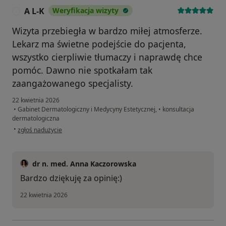
A L-K
Weryfikacja wizyty
A
Wizyta przebiegła w bardzo miłej atmosferze.
Lekarz ma świetne podejście do pacjenta,
wszystko cierpliwie tłumaczy i naprawdę chce
pomóc. Dawno nie spotkałam tak
zaangażowanego specjalisty.
22 kwietnia 2026
•
Gabinet Dermatologiczny i Medycyny Estetycznej,
•
konsultacja
dermatologiczna
w opinii użytkownika A L-K
•
zgłoś nadużycie
dr n. med. Anna Kaczorowska
Bardzo dziękuję za opinię:)
22 kwietnia 2026