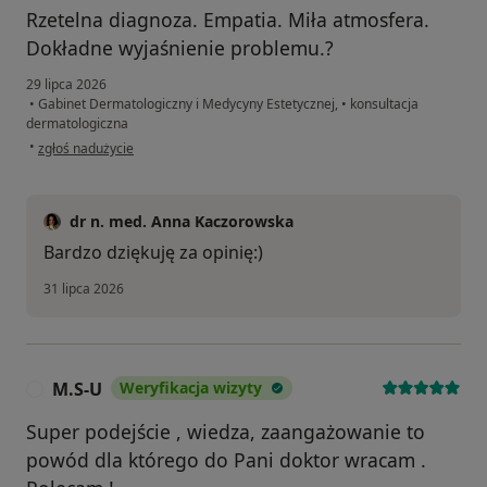
Rzetelna diagnoza. Empatia. Miła atmosfera.
Dokładne wyjaśnienie problemu.?
29 lipca 2026
•
Gabinet Dermatologiczny i Medycyny Estetycznej,
•
konsultacja
dermatologiczna
w opinii użytkownika Piotr
•
zgłoś nadużycie
dr n. med. Anna Kaczorowska
Bardzo dziękuję za opinię:)
31 lipca 2026
M.S-U
Weryfikacja wizyty
M
Super podejście , wiedza, zaangażowanie to
powód dla którego do Pani doktor wracam .