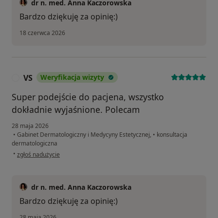
dr n. med. Anna Kaczorowska
Bardzo dziękuję za opinię:)
18 czerwca 2026
VS
Weryfikacja wizyty
V
Super podejście do pacjena, wszystko
dokładnie wyjaśnione. Polecam
28 maja 2026
•
Gabinet Dermatologiczny i Medycyny Estetycznej,
•
konsultacja
dermatologiczna
w opinii użytkownika VS
•
zgłoś nadużycie
dr n. med. Anna Kaczorowska
Bardzo dziękuję za opinię:)
28 maja 2026