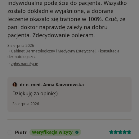
indywidualne podejście do pacjenta. Wszystko
zostało dokładnie wyjaśnione, a dobrane
leczenie okazało się trafione w 100%. Czuć, że
pani doktor naprawdę zależy na dobru
pacjenta. Zdecydowanie polecam.
3 sierpnia 2026
•
Gabinet Dermatologiczny i Medycyny Estetycznej,
•
konsultacja
dermatologiczna
w opinii użytkownika Ewa D.
•
zgłoś nadużycie
dr n. med. Anna Kaczorowska
Dziękuję za opinię:)
3 sierpnia 2026
Piotr
Weryfikacja wizyty
P