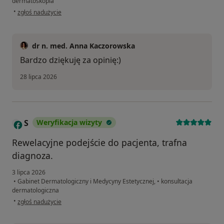
dermatoskopia
w opinii użytkownika M.
•
zgłoś nadużycie
dr n. med. Anna Kaczorowska
Bardzo dziękuję za opinię:)
28 lipca 2026
S
Weryfikacja wizyty
Rewelacyjne podejście do pacjenta, trafna
diagnoza.
3 lipca 2026
•
Gabinet Dermatologiczny i Medycyny Estetycznej,
•
konsultacja
dermatologiczna
w opinii użytkownika S
•
zgłoś nadużycie