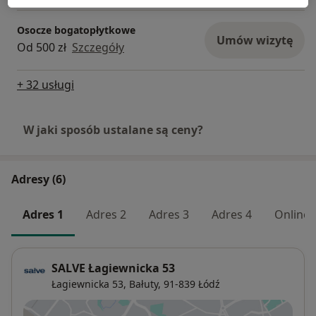
Osocze bogatopłytkowe
Umów wizytę
Od 500 zł
Szczegóły
+ 32 usługi
W jaki sposób ustalane są ceny?
Adresy (6)
Adres 1
Adres 2
Adres 3
Adres 4
Online
SALVE Łagiewnicka 53
Łagiewnicka 53,
Bałuty
, 91-839
Łódź