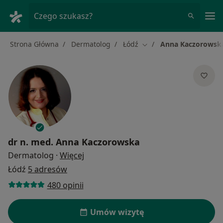
Me
Czego szukasz?
Strona Główna
Dermatolog
Łódź
Anna Kaczorowsk
Zmień miasto
dr n. med.
Anna Kaczorowska
O specjalizacjach
Dermatolog
·
Więcej
Łódź
5 adresów
480 opinii
Umów wizytę