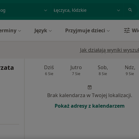
acja, badanie lub nazwisko
miasto lub dzielnica
erminy
Język
Przyjmuje dzieci
Wi
Jak działają wyniki wysz
rzata
Dziś
Jutro
Sob,
Ndz,
6 Sie
7 Sie
8 Sie
9 Sie
Brak kalendarza w Twojej lokalizacji.
Pokaż adresy z kalendarzem