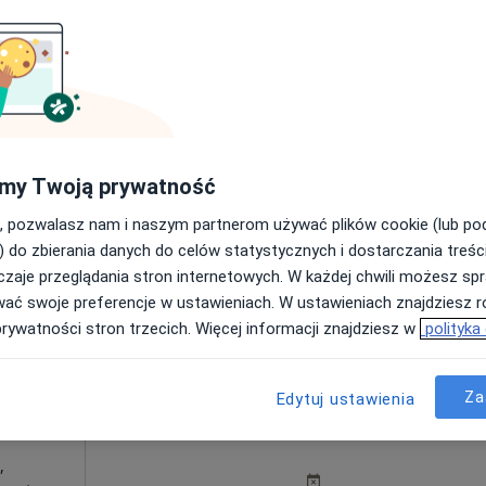
rak ceny
ław
Dziś
Jutro
Sob,
Ndz,
6 Sie
7 Sie
8 Sie
9 Sie
my Twoją prywatność
Brak kalendarza w Twojej lokalizacji.
, pozwalasz nam i naszym partnerom używać plików cookie (lub p
Pokaż adresy z kalendarzem
) do zbierania danych do celów statystycznych i dostarczania treśc
zaje przeglądania stron internetowych. W każdej chwili możesz spr
wać swoje preferencje w ustawieniach. W ustawieniach znajdziesz ró
220 zł
prywatności stron trzecich. Więcej informacji znajdziesz w
polityka
Za
Edytuj ustawienia
Dziś
Jutro
Sob,
Ndz,
6 Sie
7 Sie
8 Sie
9 Sie
,