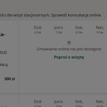
ości dla wizyt stacjonarnych. Sprawdź konsultacje online.
Dziś
Jutro
Sob,
Ndz,
6 Sie
7 Sie
8 Sie
9 Sie
a-
Umawianie online nie jest dostępne
ęcej
Poproś o wizytę
płacą
300 zł
Dziś
Jutro
Sob,
Ndz,
6 Sie
7 Sie
8 Sie
9 Sie