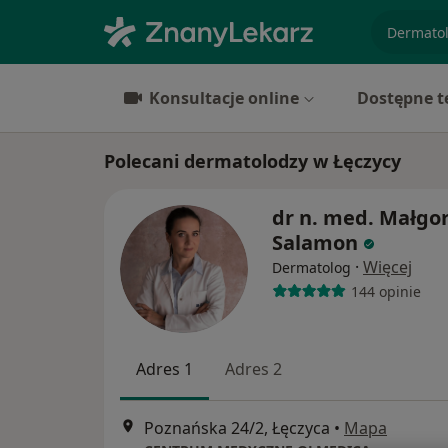
specjaliz
Konsultacje online
Dostępne t
Polecani dermatolodzy w Łęczycy
dr n. med. Małgo
Salamon
·
Więcej
Dermatolog
144 opinie
Adres 1
Adres 2
Poznańska 24/2, Łęczyca
•
Mapa