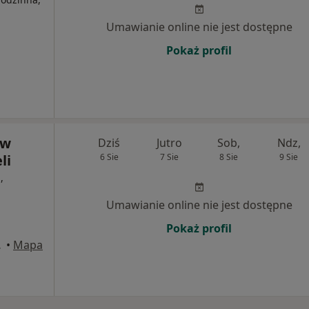
Umawianie online nie jest dostępne
Pokaż profil
 w
Dziś
Jutro
Sob,
Ndz,
li
6 Sie
7 Sie
8 Sie
9 Sie
,
Umawianie online nie jest dostępne
Pokaż profil
 Ozorków
•
Mapa