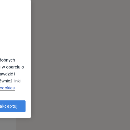
Pon,
Wt,
Śr,
10 Sie
11 Sie
12 Sie
odobnych
i w oparciu o
awdzić i
wnież linki
 cookies
akceptuj
Pon,
Wt,
Śr,
10 Sie
11 Sie
12 Sie