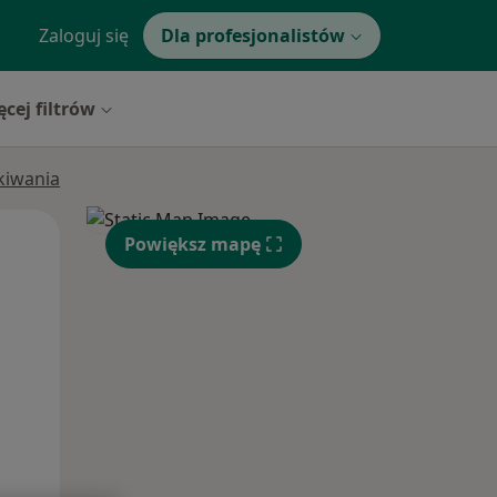
Zaloguj się
Dla profesjonalistów
ęcej filtrów
ukiwania
Pon,
Wt,
Śr,
Powiększ mapę
10 Sie
11 Sie
12 Sie