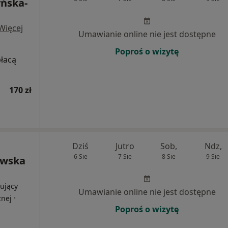
yńska-
Więcej
Umawianie online nie jest dostępne
Poproś o wizytę
płacą
170 zł
Dziś
Jutro
Sob,
Ndz,
6 Sie
7 Sie
8 Sie
9 Sie
awska
ujący
Umawianie online nie jest dostępne
·
znej
Poproś o wizytę