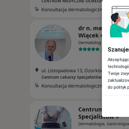
CENTRUM MEDYCZNE OLMEDICA sp. z o.o.
Konsultacja dermatologiczna
B
dr n. med. Stanis
Wiącek
·
Więcej
Dermatolog
Szanuje
27 opinii
Akceptując
technologii
ul. Listopadowa 13, Ozorków
•
Mapa
Twoje zwyc
Centrum Lekarzy Specjalistów
zaktualizo
Konsultacja dermatologiczna
do polityk 
Centrum Lekarzy
Specjalistów
Dermatologia, Gastrologia