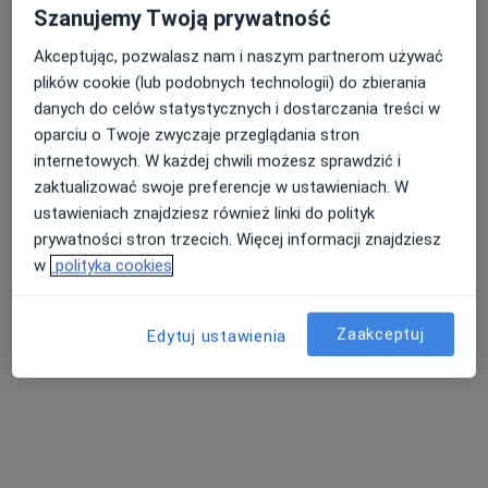
Specjalista nie oferuje umawiania online pod tym adresem.
Szanujemy Twoją prywatność
Poproś o wizytę
Akceptując, pozwalasz nam i naszym partnerom używać
plików cookie (lub podobnych technologii) do zbierania
danych do celów statystycznych i dostarczania treści w
oparciu o Twoje zwyczaje przeglądania stron
internetowych. W każdej chwili możesz sprawdzić i
zaktualizować swoje preferencje w ustawieniach. W
ustawieniach znajdziesz również linki do polityk
prywatności stron trzecich. Więcej informacji znajdziesz
w
polityka cookies
dr n. med. Marek Kot
·
Więcej
Dermatolog
Zaakceptuj
Edytuj ustawienia
398 opinii
Adres 1
Adres 2
Poli Gojawiczyńskiej 1/3, Łódź
•
Mapa