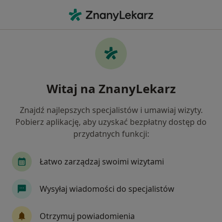
Me
Dermatolog • Górna, Łódź, łódzkie
Filtry
Ubezpieczenie
Mapa
Dermatolodzy Łódź Górna
Witaj na ZnanyLekarz
Jak działają wyniki wyszukiwania
Znajdź najlepszych specjalistów i umawiaj wizyty.
Pobierz aplikację, aby uzyskać bezpłatny dostęp do
Wybierz swoje ubezpieczenie
przydatnych funkcji:
NFZ
Allianz
Compensa
Enel-med
Łatwo zarządzaj swoimi wizytami
Wysyłaj wiadomości do specjalistów
Otrzymuj powiadomienia