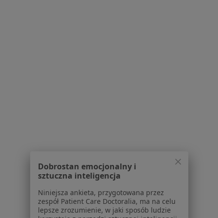
Poproś o wizytę
dr n. med. Anna Cynkier
·
Więcej
Dermatolog
9 opinii
Dobrostan emocjonalny i
Adres 1
Adres 2
sztuczna inteligencja
Niniejsza ankieta, przygotowana przez
Milionowa 2G, Łódź
•
Mapa
zespół Patient Care Doctoralia, ma na celu
lepsze zrozumienie, w jaki sposób ludzie
PROFEMED Centrum Medyczne Grupa LUX MED - Łódź, ul. Milionowa 2G