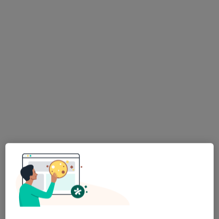
Poproś o wizytę
dr n. med. Magdalena Lassota-
Falczewska
·
Więcej
Dermatolog
804 opinie
Obywatelska 100, Łódź
•
Mapa
MelissaMed Poradnia Lekarzy Specjalistów
Konsultacja dermatologiczna
250 zł