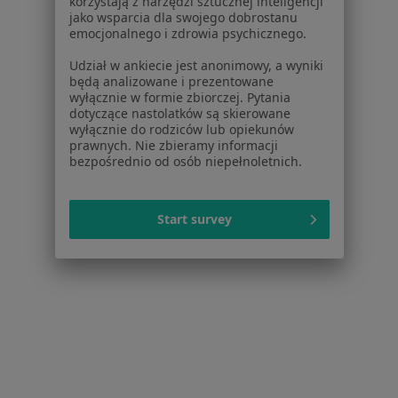
korzystają z narzędzi sztucznej inteligencji
Konsultacja dermatologiczna
od 319 zł
jako wsparcia dla swojego dobrostanu
emocjonalnego i zdrowia psychicznego.
Specjalista nie oferuje umawiania online pod tym adresem.
Udział w ankiecie jest anonimowy, a wyniki
Poproś o wizytę
będą analizowane i prezentowane
wyłącznie w formie zbiorczej. Pytania
dotyczące nastolatków są skierowane
wyłącznie do rodziców lub opiekunów
prawnych. Nie zbieramy informacji
bezpośrednio od osób niepełnoletnich.
Start survey
lek. Paula Mazan
Dermatolog, Lekarz wykonujący zabiegi medycyny estetycznej
·
Więcej
40 opinii
Sosnowa 4, Łódź
•
Mapa