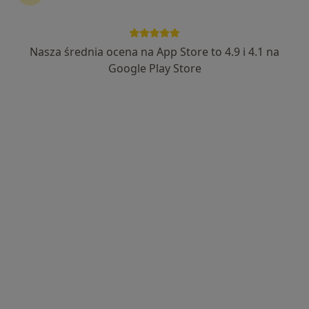
Nasza średnia ocena na App Store to 4.9 i 4.1 na
Wyróżniony
Google Play Store
lek. Katarzyna Krupa
·
Więcej
Dermatolog, Dermatolog dziecięcy
7 opinii
Sosnowa 4, Łódź
•
Mapa
Multi Clinic Centrum Medyczne Księży Młyn
Konsultacja dermatologiczna
220 zł
Specjalista nie oferuje umawiania online pod tym adresem.
Poproś o wizytę