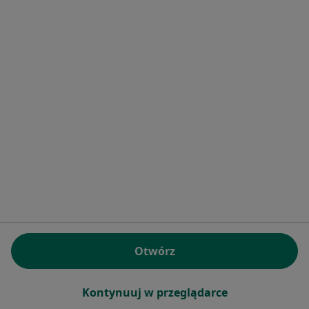
Bezpieczne płatności
dr n. wet. Monika Lelonkiewicz
Dermatolog
51 opinii
Konsultacja dermatologa - telemedycyna
200 zł
Specjalista nie oferuje umawiania online pod tym adresem.
Otwórz
Poproś o wizytę
Kontynuuj w przeglądarce