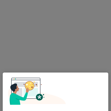
Centrum Medyczne FutureMeds Łódź
·
Więcej
Dermatologia, Pulmonologia, Diabetologia
28 opinii
Gruszowa 2, Łódź
•
Mapa
Brak dostępnych specjalistów z wolnymi terminami w tym centrum medycznym.
Pokaż profil
lek. Jadwiga Kołodziejczyk-Maniszewska
·
Więcej
Dermatolog