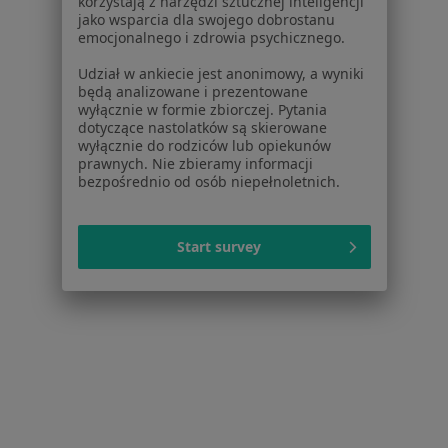
korzystają z narzędzi sztucznej inteligencji
jako wsparcia dla swojego dobrostanu
Konsultacja dermatologiczna online
300 zł
emocjonalnego i zdrowia psychicznego.
Specjalista nie oferuje umawiania online pod tym adresem.
Udział w ankiecie jest anonimowy, a wyniki
będą analizowane i prezentowane
wyłącznie w formie zbiorczej. Pytania
Poproś o wizytę
dotyczące nastolatków są skierowane
wyłącznie do rodziców lub opiekunów
prawnych. Nie zbieramy informacji
bezpośrednio od osób niepełnoletnich.
Start survey
Bezpieczne płatności
lek. Ireneusz Pijanowski
·
Więcej
Dermatolog, Wenerolog, Dermatolog dziecięcy
384 opinie