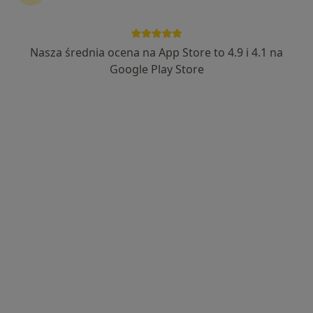
16 opinii
Świtezianki 16/311, Łódź
•
Mapa
Kardiosfera - Gabinety Specjalistyczne
Nasza średnia ocena na App Store to 4.9 i 4.1 na
Konsultacja dermatologiczna
250 zł
Google Play Store
Specjalista nie oferuje umawiania online pod tym adresem.
Poproś o wizytę
lek. Daniel Nolberczak
W trakcie specjalizacji (Dermatolog), Lekarz wykonujący
·
Więcej
zabiegi medycyny estetycznej