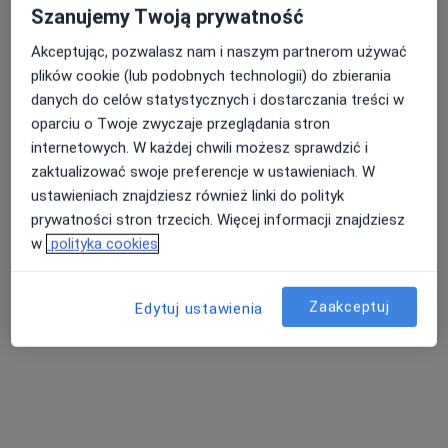
49 opinii
Szanujemy Twoją prywatność
Targowa 16, Stryków
•
Mapa
Akceptując, pozwalasz nam i naszym partnerom używać
Medico
plików cookie (lub podobnych technologii) do zbierania
danych do celów statystycznych i dostarczania treści w
Konsultacja dermatologiczna
100 zł
oparciu o Twoje zwyczaje przeglądania stron
Specjalista nie oferuje umawiania online pod tym adresem.
internetowych. W każdej chwili możesz sprawdzić i
zaktualizować swoje preferencje w ustawieniach. W
Poproś o wizytę
ustawieniach znajdziesz również linki do polityk
prywatności stron trzecich. Więcej informacji znajdziesz
w
polityka cookies
Zaakceptuj
Edytuj ustawienia
lek. Klaudia Kubikowska
·
Więcej
W trakcie specjalizacji (Dermatolog)