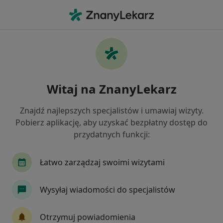
Me
Dermatolog • Zgierz, łódzkie
Filtry
Mapa
Polecani dermatolodzy w Zgierzu
Witaj na ZnanyLekarz
Jak działają wyniki wyszukiwania
Znajdź najlepszych specjalistów i umawiaj wizyty.
Pobierz aplikację, aby uzyskać bezpłatny dostęp do
przydatnych funkcji:
Łatwo zarządzaj swoimi wizytami
Wysyłaj wiadomości do specjalistów
dr n. med. Aneta Gruchała-Cisłak
·
Więcej
Dermatolog
Otrzymuj powiadomienia