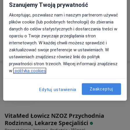
68 opinii
Szanujemy Twoją prywatność
Kozia 17, Łowicz
•
Mapa
Akceptując, pozwalasz nam i naszym partnerom używać
Krupa- medycyna estetyczna
plików cookie (lub podobnych technologii) do zbierania
Dermatoskopia zmian skórnych + konsultacja
250 zł
danych do celów statystycznych i dostarczania treści w
Specjalista nie oferuje umawiania online pod tym adresem.
oparciu o Twoje zwyczaje przeglądania stron
internetowych. W każdej chwili możesz sprawdzić i
Poproś o wizytę
zaktualizować swoje preferencje w ustawieniach. W
ustawieniach znajdziesz również linki do polityk
prywatności stron trzecich. Więcej informacji znajdziesz
w
polityka cookies
Zaakceptuj
Edytuj ustawienia
VitaMed Łowicz NZOZ Przychodnia
Rodzinna, Lekarze Specjaliści