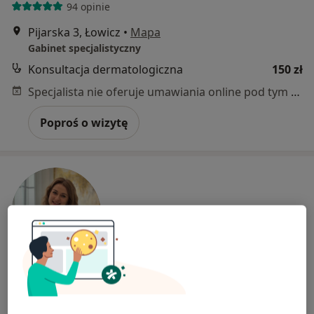
94 opinie
Pijarska 3, Łowicz
•
Mapa
Gabinet specjalistyczny
Konsultacja dermatologiczna
150 zł
Specjalista nie oferuje umawiania online pod tym adresem.
Poproś o wizytę
lek. Magdalena Wojtczak
·
Więcej
Dermatolog, Wenerolog, Dermatolog dziecięcy