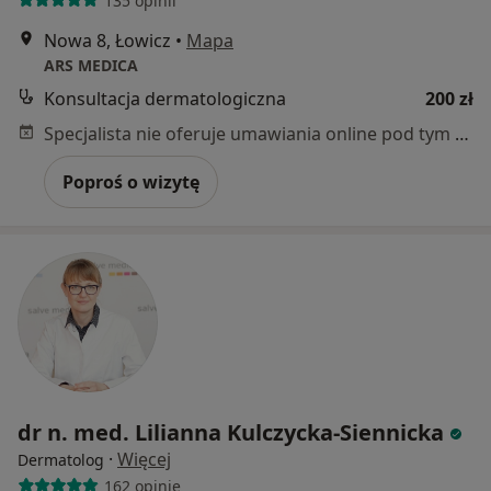
135 opinii
Nowa 8, Łowicz
•
Mapa
ARS MEDICA
Konsultacja dermatologiczna
200 zł
Specjalista nie oferuje umawiania online pod tym adresem.
Poproś o wizytę
dr n. med. Lilianna Kulczycka-Siennicka
·
Więcej
Dermatolog
162 opinie