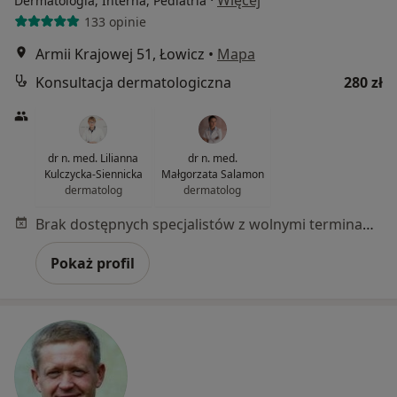
·
Więcej
Dermatologia, Interna, Pediatria
133 opinie
Armii Krajowej 51, Łowicz
•
Mapa
Konsultacja dermatologiczna
280 zł
dr n. med. Lilianna
dr n. med.
Kulczycka-Siennicka
Małgorzata Salamon
dermatolog
dermatolog
Brak dostępnych specjalistów z wolnymi terminami w tym centrum medycznym.
Pokaż profil