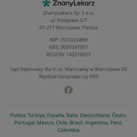
ZnanyLekarz - Strona główna
ZnanyLekarz Sp. z o.o.
ul. Kolejowa 5/7
01-217 Warszawa, Polska
NIP: ⁠7010224868
KRS: ⁠0000347997
REGON: ⁠142276657
Sąd Rejonowy dla m.st. Warszawy w Warszawie XII
Wydział Gospodarczy KRS
Facebook
otwiera się w nowej karcie
otwiera się w nowej karcie
otwiera się w nowej karcie
otwiera się w nowej karcie
otwiera się w nowej karci
otwiera się
otwi
Polska
,
Türkiye
,
España
,
Italia
,
Deutschland
,
Česko
,
otwiera się w nowej karcie
otwiera się w nowej karcie
otwiera się w nowej karcie
otwiera się w nowej kar
otwiera się 
otwier
Portugal
,
México
,
Chile
,
Brasil
,
Argentina
,
Perú
,
otwiera się w nowej karc
Colombia