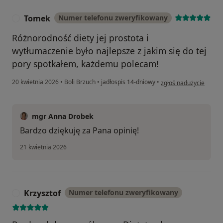
Tomek
Numer telefonu zweryfikowany
T
Różnorodność diety jej prostota i
wytłumaczenie było najlepsze z jakim się do tej
pory spotkałem, każdemu polecam!
w opinii użytkownika 
20 kwietnia 2026
•
Boli Brzuch
•
jadłospis 14-dniowy
•
zgłoś nadużycie
mgr Anna Drobek
Bardzo dziękuję za Pana opinię!
21 kwietnia 2026
Krzysztof
Numer telefonu zweryfikowany
K