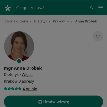
Me
Czego szukasz?
Strona Główna
Dietetyk
Kraków
Anna Drobek
Zmień miasto
mgr
Anna Drobek
O specjalizacjach
Dietetyk
·
Więcej
Kraków
3 adresy
4 opinie
Umów wizytę