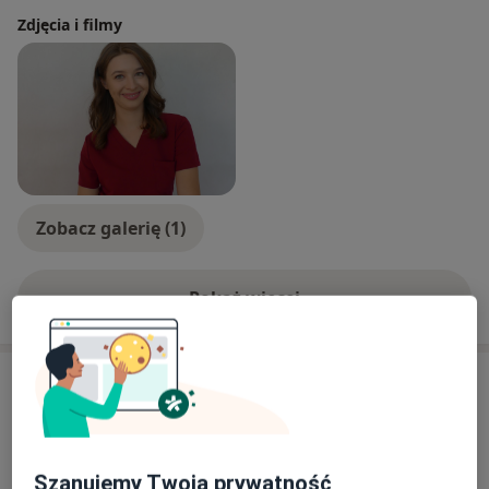
Zdjęcia i filmy
Zobacz galerię (1)
Pokaż więcej
o doświadczeniu
Usługi i ceny
Konsultacja dietetyczna (pierwsza
wizyta)
Umów wizytę
240 zł
Szczegóły
Szanujemy Twoją prywatność