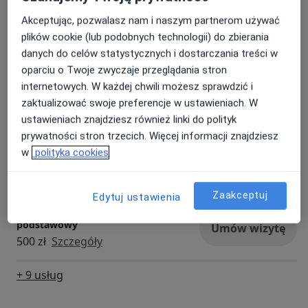
Akceptując, pozwalasz nam i naszym partnerom używać
Jadłospis 7-dniowy
Umów wizytę
plików cookie (lub podobnych technologii) do zbierania
200 zł
Szczegóły
danych do celów statystycznych i dostarczania treści w
oparciu o Twoje zwyczaje przeglądania stron
Konsultacja dietetyczna (kolejna
internetowych. W każdej chwili możesz sprawdzić i
wizyta)
Umów wizytę
zaktualizować swoje preferencje w ustawieniach. W
180 zł
Szczegóły
ustawieniach znajdziesz również linki do polityk
prywatności stron trzecich. Więcej informacji znajdziesz
Konsultacja dietetyczna + jadłospis
w
polityka cookies
7-dniowy
Umów wizytę
400 zł
Szczegóły
Zaakceptuj
Edytuj ustawienia
Konsultacja dietetyczna Pakiet
podstawowy
Umów wizytę
500 zł
Szczegóły
+ 9 usług