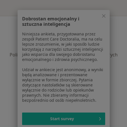
Dobrostan emocjonalny i
Serwis
sztuczna inteligencja
Niniejsza ankieta, przygotowana przez
Regulamin
zespół Patient Care Doctoralia, ma na celu
Polityka prywatności pacjentów
lepsze zrozumienie, w jaki sposób ludzie
Polityka prywatności profesjonalistów
korzystają z narzędzi sztucznej inteligencji
jako wsparcia dla swojego dobrostanu
Polityka prywatności dla profesjonalistów, których
emocjonalnego i zdrowia psychicznego.
dane pozyskaliśmy samodzielnie
Polityka cookies
Udział w ankiecie jest anonimowy, a wyniki
będą analizowane i prezentowane
Jak działają wyniki wyszukiwania
wyłącznie w formie zbiorczej. Pytania
Dostępność
dotyczące nastolatków są skierowane
O nas
wyłącznie do rodziców lub opiekunów
prawnych. Nie zbieramy informacji
Praca
Rekrutujemy!
bezpośrednio od osób niepełnoletnich.
Partnerzy
Centrum prasowe
Kontakt
Start survey
Dla pacjentów