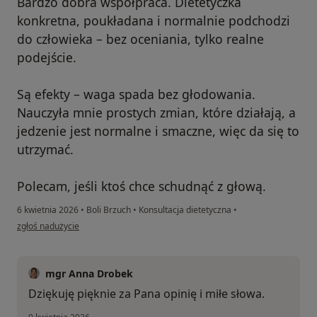
Bardzo dobra współpraca. Dietetyczka
konkretna, poukładana i normalnie podchodzi
do człowieka – bez oceniania, tylko realne
podejście.
Są efekty – waga spada bez głodowania.
Nauczyła mnie prostych zmian, które działają, a
jedzenie jest normalne i smaczne, więc da się to
utrzymać.
Polecam, jeśli ktoś chce schudnąć z głową.
6 kwietnia 2026
•
Boli Brzuch
•
Konsultacja dietetyczna
•
w opinii użytkownika Krzysztof
zgłoś nadużycie
mgr Anna Drobek
Dziękuję pięknie za Pana opinię i miłe słowa.