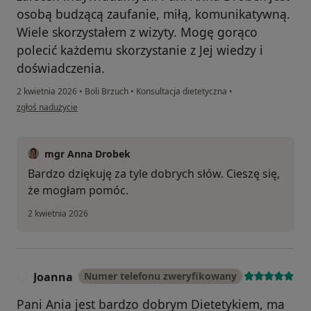
osobą budzącą zaufanie, miłą, komunikatywną.
Wiele skorzystałem z wizyty. Mogę gorąco
polecić każdemu skorzystanie z Jej wiedzy i
doświadczenia.
2 kwietnia 2026
•
Boli Brzuch
•
Konsultacja dietetyczna
•
w opinii użytkownika ANDRZEJ
zgłoś nadużycie
mgr Anna Drobek
Bardzo dziękuję za tyle dobrych słów. Cieszę się,
że mogłam pomóc.
2 kwietnia 2026
Joanna
Numer telefonu zweryfikowany
J
Pani Ania jest bardzo dobrym Dietetykiem, ma