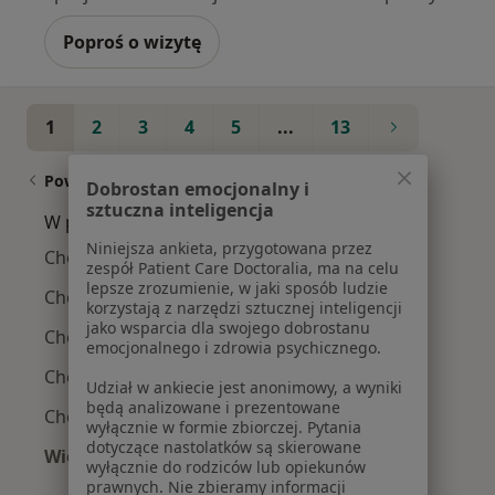
Poproś o wizytę
1
2
3
4
5
...
13
Powiązane wyszukiwania
Dobrostan emocjonalny i
sztuczna inteligencja
W pobliżu Krakowa
Niniejsza ankieta, przygotowana przez
Choroba wrzodowa w Wieliczce
zespół Patient Care Doctoralia, ma na celu
lepsze zrozumienie, w jaki sposób ludzie
Choroba wrzodowa w Myślenicach
korzystają z narzędzi sztucznej inteligencji
jako wsparcia dla swojego dobrostanu
Choroba wrzodowa w Wadowicach
emocjonalnego i zdrowia psychicznego.
Choroba wrzodowa w Mszanie Dolnej
Udział w ankiecie jest anonimowy, a wyniki
będą analizowane i prezentowane
Choroba wrzodowa w Proszowicach
wyłącznie w formie zbiorczej. Pytania
dotyczące nastolatków są skierowane
Więcej (11)
wyłącznie do rodziców lub opiekunów
Więcej w kategorii: W pobliżu Krakowa
prawnych. Nie zbieramy informacji