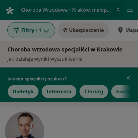
Me
Choroba Wrzodowa • Kraków, małopolskie
Filtry
• 1
Ubezpieczenie
Map
Choroba wrzodowa specjaliści w Krakowie
Jak działają wyniki wyszukiwania
Jakiego specjalisty szukasz?
Dietetyk
Internista
Chirurg
Gastrolo