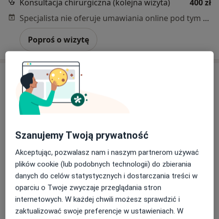
Konsultacja chirurgiczna (kolejna wizyta)
400 zł
Specjalista nie oferuje umawiania online pod tym adresem.
Poproś o wizytę
Szanujemy Twoją prywatność
Bezpieczne płatności
Akceptując, pozwalasz nam i naszym partnerom używać
lek. Andrzej Pękacki
plików cookie (lub podobnych technologii) do zbierania
danych do celów statystycznych i dostarczania treści w
·
Więcej
Pediatra
oparciu o Twoje zwyczaje przeglądania stron
459 opinii
internetowych. W każdej chwili możesz sprawdzić i
Adres
Online 1
Online 2
zaktualizować swoje preferencje w ustawieniach. W