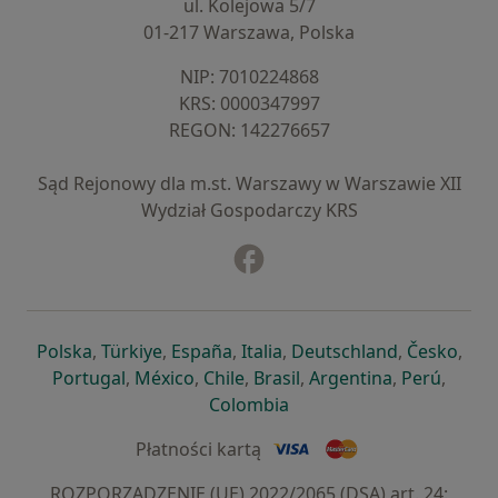
ul. Kolejowa 5/7
01-217 Warszawa, Polska
NIP: ⁠7010224868
KRS: ⁠0000347997
REGON: ⁠142276657
Sąd Rejonowy dla m.st. Warszawy w Warszawie XII
Wydział Gospodarczy KRS
Facebook
otwiera się w nowej karcie
otwiera się w nowej karcie
otwiera się w nowej karcie
otwiera się w nowej karcie
otwiera się w nowej karci
otwiera się
otwi
Polska
,
Türkiye
,
España
,
Italia
,
Deutschland
,
Česko
,
otwiera się w nowej karcie
otwiera się w nowej karcie
otwiera się w nowej karcie
otwiera się w nowej kar
otwiera się 
otwier
Portugal
,
México
,
Chile
,
Brasil
,
Argentina
,
Perú
,
otwiera się w nowej karc
Colombia
Płatności kartą
ROZPORZĄDZENIE (UE) 2022/2065 (DSA) art. 24: