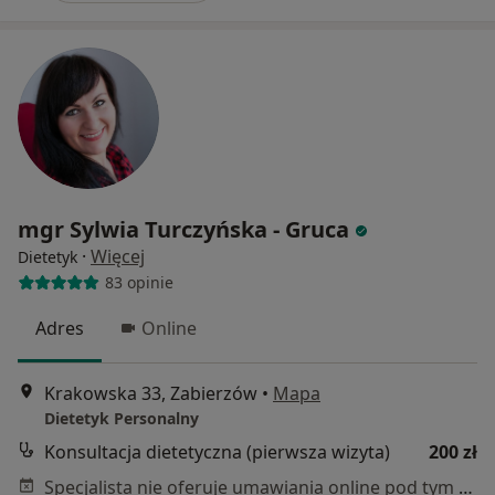
mgr Sylwia Turczyńska - Gruca
·
Więcej
Dietetyk
83 opinie
Adres
Online
Krakowska 33, Zabierzów
•
Mapa
Dietetyk Personalny
Konsultacja dietetyczna (pierwsza wizyta)
200 zł
Specjalista nie oferuje umawiania online pod tym adresem.