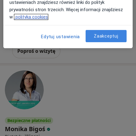
ustawieniach znajdziesz również linki do polityk
prywatności stron trzecich. Więcej informacji znajdziesz
Promienna 21, Kraków
•
Mapa
w
polityka cookies
Specjalistyczny Gabinet Pediatryczny Andrzej Pękacki
Konsultacja pediatryczna
300 zł
Zaakceptuj
Edytuj ustawienia
Specjalista nie oferuje umawiania online pod tym adresem.
Poproś o wizytę
Bezpieczne płatności
Monika Bigoś